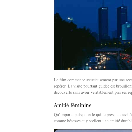
Le film commence astucieusement par une recon
repérer. La visite pourtant guidée est brouillon
découverte sans avoir véritablement pris ses r
Amitié féminine
Qu’importe puisqu’on le quitte presque aussitôt
comme hôtesses et y scellent une amitié durabl