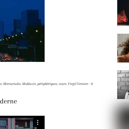
es
,
Mercuriales
,
Moldavie
,
périphériques
,
tours
,
Virgil Vernier
/
0
oderne