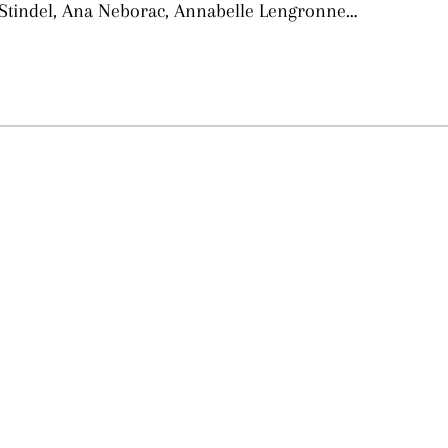
e Stindel, Ana Neborac, Annabelle Lengronne…
La Gacilly fête les 200 ans de la photo
r célébrer les 23 ans du remarquable festival de la Gacilly et les 200 d’un art qu’il honore : la 