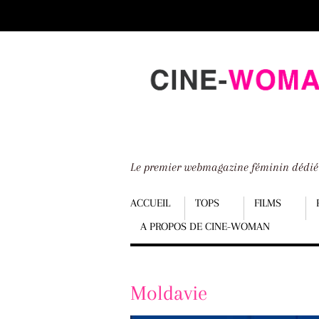
Scroll
down
to
content
Le premier webmagazine féminin dédi
Menu
ACCUEIL
TOPS
FILMS
A PROPOS DE CINE-WOMAN
Scroll
down
to
Moldavie
content