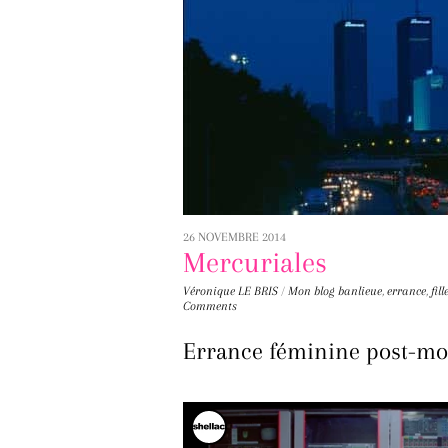
26 NOVEMBRE 2014
Mercuriales
Véronique LE BRIS
/
Mon blog
banlieue
,
errance
,
fill
Comments
Errance féminine post-m