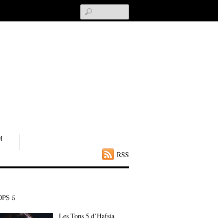
Search
M
RSS
OPS 5
Les Tops 5 d’Hafsia