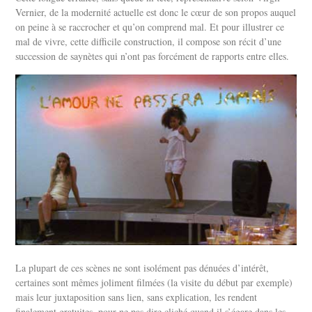
Vernier, de la modernité actuelle est donc le cœur de son propos auquel
on peine à se raccrocher et qu’on comprend mal. Et pour illustrer ce
mal de vivre, cette difficile construction, il compose son récit d’une
succession de saynètes qui n’ont pas forcément de rapports entre elles.
La plupart de ces scènes ne sont isolément pas dénuées d’intérêt,
certaines sont mêmes joliment filmées (la visite du début par exemple)
mais leur juxtaposition sans lien, sans explication, les rendent
finalement gratuites, pour ne pas dire cliché quand il s’égare dans les