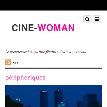
Scroll
down
to
Scroll
Menu
content
down
to
content
Le premier webmagazine féminin dédié au cinéma
RSS
périphériques