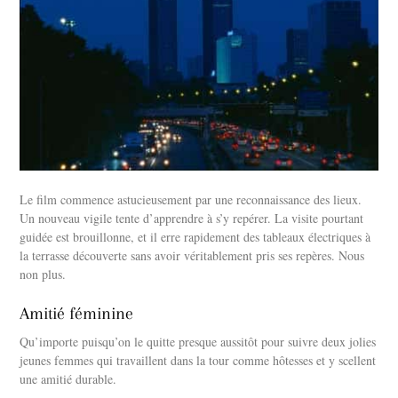
Le film commence astucieusement par une reconnaissance des lieux.
Un nouveau vigile tente d’apprendre à s’y repérer. La visite pourtant
guidée est brouillonne, et il erre rapidement des tableaux électriques à
la terrasse découverte sans avoir véritablement pris ses repères. Nous
non plus.
Amitié féminine
Qu’importe puisqu’on le quitte presque aussitôt pour suivre deux jolies
jeunes femmes qui travaillent dans la tour comme hôtesses et y scellent
une amitié durable.