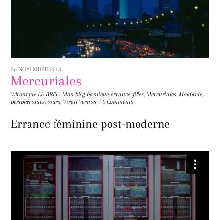
26 NOVEMBRE 2014
Mercuriales
Véronique LE BRIS
/
Mon blog
banlieue
,
errance
,
filles
,
Mercuriales
,
Moldavie
,
périphériques
,
tours
,
Virgil Vernier
/
0 Comments
Errance féminine post-moderne