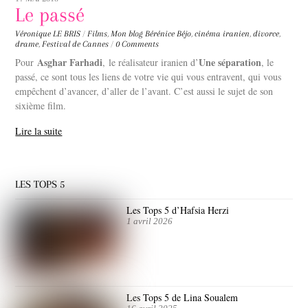
Le passé
Véronique LE BRIS
/
Films
,
Mon blog
Bérénice Béjo
,
cinéma iranien
,
divorce
,
drame
,
Festival de Cannes
/
0 Comments
Asghar Farhadi
Une séparation
Pour
, le réalisateur iranien d’
, le
passé, ce sont tous les liens de votre vie qui vous entravent, qui vous
empêchent d’avancer, d’aller de l’avant. C’est aussi le sujet de son
sixième film.
Lire la suite
LES TOPS 5
Les Tops 5 d’Hafsia Herzi
1 avril 2026
Les Tops 5 de Lina Soualem