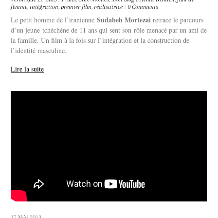
femme
,
intégration
,
premier film
,
réalisatrice
/
0 Comments
Sudabeh Mortezai
Le petit homme de l’iranienne
retrace le parcours
d’un jeune tchéchène de 11 ans qui sent son rôle menacé par un ami de
la famille. Un film à la fois sur l’intégration et la construction de
l’identité masculine.
Lire la suite
17 MAI 2013