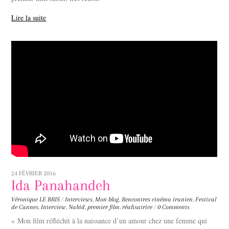
Lire la suite
24 FÉVRIER 2016
Ida Panahandeh
Véronique LE BRIS
/
Interviews
,
Mon blog
,
Rencontres
cinéma iranien
,
Festival
de Cannes
,
Interview
,
Nahid
,
premier film
,
réalisatrice
/
0 Comments
« Mon film réfléchit à la naissance d’un amour chez une femme qui