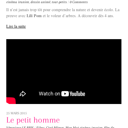
cinéma iranien
,
dessin animé
,
tout-petits
/
0 Comments
Il n’est jamais trop tôt pour comprendre la nature et devenir écolo. La
Lili Pom
preuve avec
et le voleur d’arbres. A découvrir dès 4 ans.
Lire la suite
25 MARS 2015
Le petit homme
Véronique LE BRIS
/
Films
,
Ciné-Mômes
,
Mon blog
cinéma iranien
,
film de