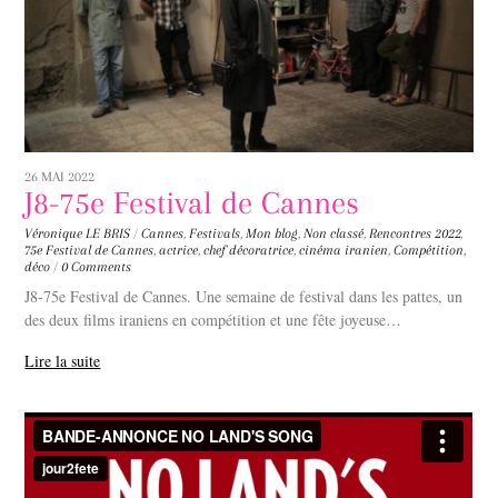
26 MAI 2022
J8-75e Festival de Cannes
Véronique LE BRIS
/
Cannes
,
Festivals
,
Mon blog
,
Non classé
,
Rencontres
2022
,
75e Festival de Cannes
,
actrice
,
chef décoratrice
,
cinéma iranien
,
Compétition
,
déco
/
0 Comments
J8-75e Festival de Cannes. Une semaine de festival dans les pattes, un
des deux films iraniens en compétition et une fête joyeuse…
Lire la suite