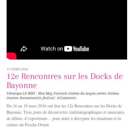
15 MARS 2016
12e Rencontres sur les Docks de
Bayonne
Véronique LE BRIS
/
Mon blog
,
Festivals
cinéma du moyen-orient
,
cinéma
iranien
,
documentaire
,
festival
/
0 Comments
Du 16 au 19 mars 2016 ont lieu les 12e Rencontres sur les Docks de
Bayonne. Trois jours de découvertes cinématographiques et musicales,
de débats, d’expositions… pour aider à décrypter les situations et la
culture du Proche-Orient.