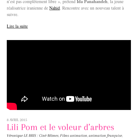
Ida Panahandeh
n’est pas complètement libre », prétend
, la jeune
réalisatrice iranienne de
Nahid
. Rencontre avec un nouveau talent à
suivre.
Lire la suite
8 AVRIL 2015
Lili Pom et le voleur d’arbres
Véronique LE BRIS
/
Ciné-Mômes
,
Films
animation
,
animation française
,