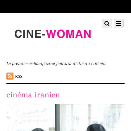
Scroll
down
to
Scroll
Menu
content
down
to
content
Le premier webmagazine féminin dédié au cinéma
RSS
cinéma iranien