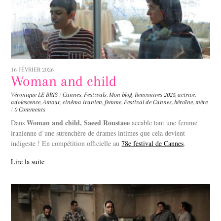
16 FÉVRIER 2026
Woman and child
Véronique LE BRIS
/
Cannes
,
Festivals
,
Mon blog
,
Rencontres
2025
,
actrice
,
adolescence
,
Amour
,
cinéma iranien
,
femme
,
Festival de Cannes
,
héroïne
,
mère
/
0 Comments
Woman and child, Saeed Roustaee
Dans
accable tant une femme
iranienne d’une surenchère de drames intimes que cela devient
indigeste ! En compétition officielle au
78e festival de Cannes
.
Lire la suite