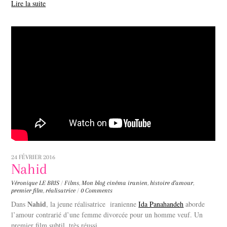
Lire la suite
24 FÉVRIER 2016
Nahid
Véronique LE BRIS
/
Films
,
Mon blog
cinéma iranien
,
histoire d'amour
,
premier film
,
réalisatrice
/
0 Comments
Nahid
Dans
, la jeune réalisatrice iranienne
Ida Panahandeh
aborde
l’amour contrarié d’une femme divorcée pour un homme veuf. Un
premier film subtil, très réussi.