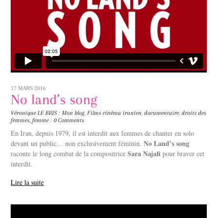
17 MARS 2016
No land’s song
Véronique LE BRIS
/
Mon blog
,
Films
cinéma iranien
,
documentaire
,
droits des
femmes
,
femme
/
0 Comments
En Iran, depuis 1979, il est interdit aux femmes de chanter en solo
No Land’s song
devant un public… non exclusivement féminin.
Sara Najafi
raconte le long combat de la compositrice
pour braver cet
interdit.
Lire la suite