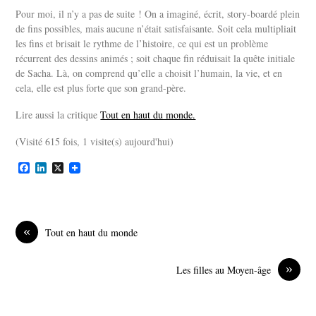
Pour moi, il n’y a pas de suite ! On a imaginé, écrit, story-boardé plein
de fins possibles, mais aucune n’était satisfaisante. Soit cela multipliait
les fins et brisait le rythme de l’histoire, ce qui est un problème
récurrent des dessins animés ; soit chaque fin réduisait la quête initiale
de Sacha. Là, on comprend qu’elle a choisit l’humain, la vie, et en
cela, elle est plus forte que son grand-père.
Lire aussi la critique
Tout en haut du monde.
(Visité 615 fois, 1 visite(s) aujourd'hui)
F
L
X
a
i
c
n
e
k
b
e
o
d
«
Tout en haut du monde
o
I
k
n
»
Les filles au Moyen-âge