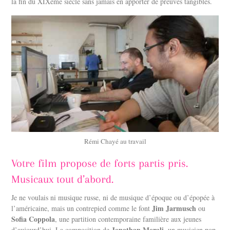
la fin du XIXème siècle sans jamais en apporter de preuves tangibles.
Rémi Chayé au travail
Votre film propose de forts partis pris.
Musicaux tout d’abord.
Je ne voulais ni musique russe, ni de musique d’époque ou d’épopée à
Jim Jarmusch
l’américaine, mais un contrepied comme le font
ou
Sofia Coppola
, une partition contemporaine familière aux jeunes
Jonathan Morali
d’aujourd’hui. La composition de
, un musicien pop