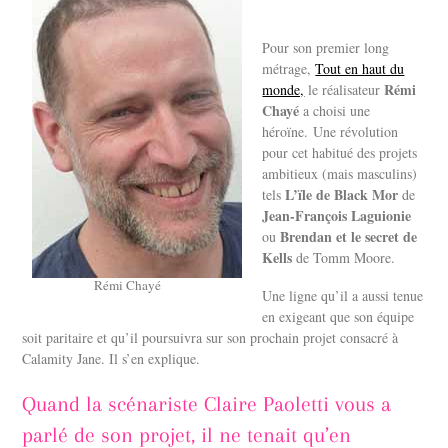
Pour son premier long
métrage,
Tout en haut du
Rémi
monde,
le réalisateur
Chayé
a choisi une
héroïne. Une révolution
pour cet habitué des projets
ambitieux (mais masculins)
L’ïle de Black Mor
tels
de
Jean-François Laguionie
Brendan et le secret de
ou
Kells
de Tomm Moore.
Rémi Chayé
Une ligne qu’il a aussi tenue
en exigeant que son équipe
soit paritaire et qu’il poursuivra sur son prochain projet consacré à
Calamity Jane. Il s’en explique.
Quand la scénariste Claire Paoletti vous a
parlé de son projet, il ne tenait qu’en