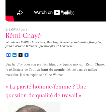
27 JANVIER 2016
Rémi Chayé
Véronique LE BRIS
/
Interviews
,
Mon blog
,
Rencontres
animation française
,
femme
,
héroïne
,
Interview
,
premier film
/
0 Comments
F
L
X
a
i
c
n
Rémi Chayé
Une héroïne pour son premier film, une équipe mixte…
,
e
k
Tout en haut du monde
le réalisateur de
, dénote dans ce milieu
b
e
masculin. Il s’en explique à Cine-Woman.
o
d
o
I
k
n
« La parité homme/femme ? Une
question de qualité de travail »