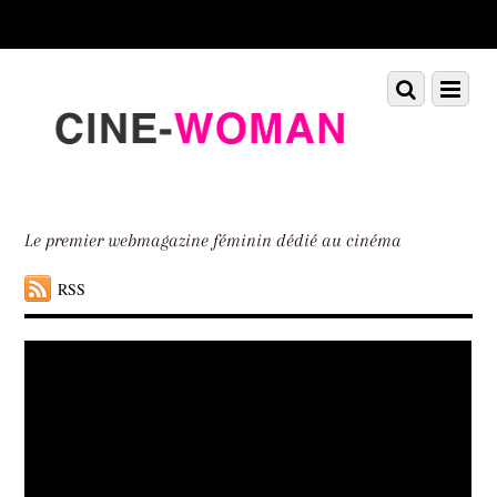
Scroll
down
to
Scroll
Menu
content
down
to
content
Le premier webmagazine féminin dédié au cinéma
RSS