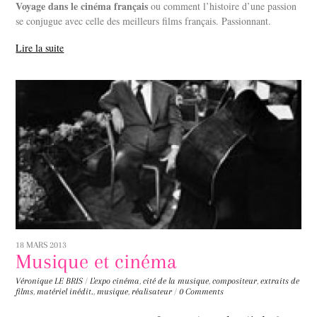
Voyage dans le cinéma français
ou comment l’histoire d’une passion
se conjugue avec celle des meilleurs films français. Passionnant.
Lire la suite
18 MARS 2013
Musique et cinéma
Véronique LE BRIS
/
L'expo
cinéma
,
cité de la musique
,
compositeur
,
extraits de
films
,
matériel inédit.
,
musique
,
réalisateur
/
0 Comments