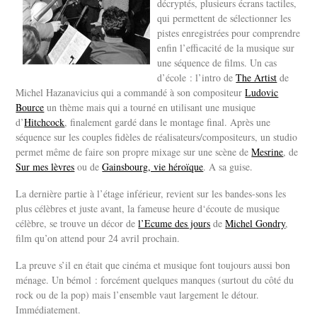
décryptés, plusieurs écrans tactiles,
qui permettent de sélectionner les
pistes enregistrées pour comprendre
enfin l’efficacité de la musique sur
une séquence de films. Un cas
d’école : l’intro de
The Artist
de
Michel Hazanavicius qui a commandé à son compositeur
Ludovic
Bource
un thème mais qui a tourné en utilisant une musique
d’
Hitchcock
, finalement gardé dans le montage final. Après une
séquence sur les couples fidèles de réalisateurs/compositeurs, un studio
permet même de faire son propre mixage sur une scène de
Mesrine
, de
Sur mes lèvres
ou de
Gainsbourg, vie héroïque
. A sa guise.
La dernière partie à l’étage inférieur, revient sur les bandes-sons les
plus célèbres et juste avant, la fameuse heure d‘écoute de musique
célèbre, se trouve un décor de
l’Ecume des jours
de
Michel Gondry
,
film qu’on attend pour 24 avril prochain.
La preuve s’il en était que cinéma et musique font toujours aussi bon
ménage. Un bémol : forcément quelques manques (surtout du côté du
rock ou de la pop) mais l’ensemble vaut largement le détour.
Immédiatement.