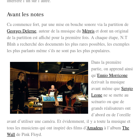
interféré l’un sur l’autre.
Avant les notes
Ca commence fort, par une mise en bouche sonore via la partition de
Georges Delerue
, auteur de la musique du
Mépris
et dont un original
de la partition est affiché pour la première fois. A chaque étape, N.T
BInh a recherché des documents les plus rares possibles, les exemples
les plus parlants même s’ils ne sont pas les plus populaires.
Dans la première
partie, on apprend ainsi
qu’
Ennio Morricone
écrivait la musique
avant même que
Sergio
Leone
ne se mette au
scénario ou que de
grands réalisateurs ont
d’abord eu de l’oreille
avant d’utiliser une caméra. Et évidemment, il y a toute la musique et
tous les musiciens qui ont inspiré des films d’
Amadeus
à l’album
The
Wall
de Pink Floyd.