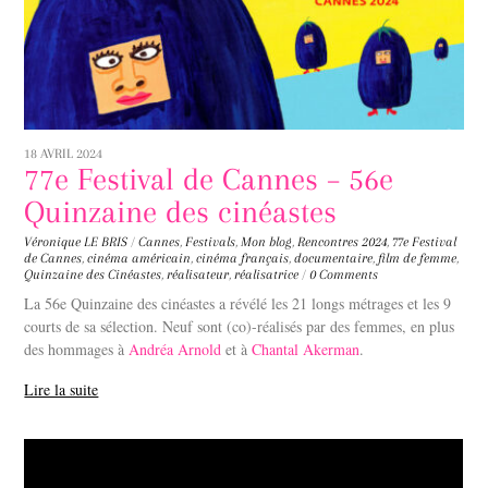
18 AVRIL 2024
77e Festival de Cannes – 56e
Quinzaine des cinéastes
Véronique LE BRIS
/
Cannes
,
Festivals
,
Mon blog
,
Rencontres
2024
,
77e Festival
de Cannes
,
cinéma américain
,
cinéma français
,
documentaire
,
film de femme
,
Quinzaine des Cinéastes
,
réalisateur
,
réalisatrice
/
0 Comments
La 56e Quinzaine des cinéastes a révélé les 21 longs métrages et les 9
courts de sa sélection. Neuf sont (co)-réalisés par des femmes, en plus
des hommages à
Andréa Arnold
et à
Chantal Akerman
.
Lire la suite