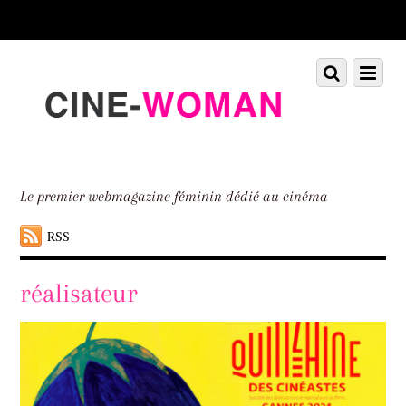
Scroll
down
to
Scroll
Menu
content
down
to
content
Le premier webmagazine féminin dédié au cinéma
RSS
réalisateur