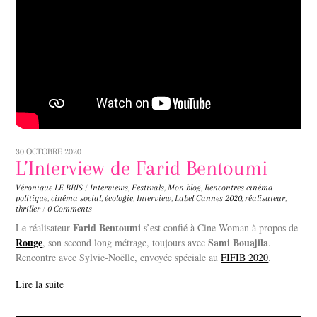
30 OCTOBRE 2020
L’Interview de Farid Bentoumi
Véronique LE BRIS
/
Interviews
,
Festivals
,
Mon blog
,
Rencontres
cinéma
politique
,
cinéma social
,
écologie
,
Interview
,
Label Cannes 2020
,
réalisateur
,
thriller
/
0 Comments
Farid Bentoumi
Le réalisateur
s’est confié à Cine-Woman à propos de
Rouge
Sami Bouajila
, son second long métrage, toujours avec
.
Rencontre avec Sylvie-Noëlle, envoyée spéciale au
FIFIB 2020
.
Lire la suite