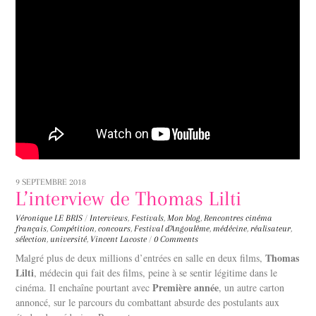
9 SEPTEMBRE 2018
L’interview de Thomas Lilti
Véronique LE BRIS
/
Interviews
,
Festivals
,
Mon blog
,
Rencontres
cinéma
français
,
Compétition
,
concours
,
Festival d'Angoulême
,
médécine
,
réalisateur
,
sélection
,
université
,
Vincent Lacoste
/
0 Comments
Thomas
Malgré plus de deux millions d’entrées en salle en deux films,
Lilti
, médecin qui fait des films, peine à se sentir légitime dans le
Première année
cinéma. Il enchaîne pourtant avec
, un autre carton
annoncé, sur le parcours du combattant absurde des postulants aux