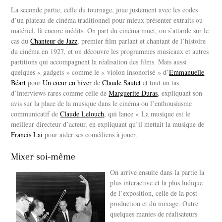
La seconde partie, celle du tournage, joue justement avec les codes
d’un plateau de cinéma traditionnel pour mieux présenter extraits ou
matériel, là encore inédits. On part du cinéma muet, on s’attarde sur le
cas du
Chanteur de Jazz
, premier film parlant et chantant de l’histoire
du cinéma en 1927, et on découvre les programmes musicaux et autres
partitions qui accompagnent la réalisation des films. Mais aussi
quelques « gadgets » comme le « violon insonorisé » d’
Emmanuelle
Béart
pour
Un cœur en hiver
de
Claude Sautet
et tout un tas
d’interviews rares comme celle de
Marguerite Duras
, expliquant son
avis sur la place de la musique dans le cinéma ou l’enthousiasme
communicatif de
Claude Lelouch
, qui lance « La musique est le
meilleur directeur d’acteur, en expliquant qu’il mettait la musique de
Francis Lai
pour aider ses comédiens à jouer.
Mixer soi-même
On arrive ensuite dans la partie la
plus interactive et la plus ludique
de l’exposition, celle de la post-
production et du mixage. Outre
quelques manies de réalisateurs