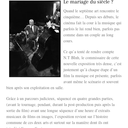
Le mariage du siècle ?
Quand le septième art rencontre le
cinquième… Depuis ses débuts, le
cinéma fait la cour à la musique qui
parfois le lui rend bien, parfois pas
comme dans un couple au long
cours.
Ce qu’a tenté de rendre compte
N.T BInh, le commissaire de cette
nouvelle exposition très dense, c’est
justement qu’à chaque étape d’un
film la musique est présente, parfois
avant même le scénario et souvent
bien après son exploitation en salle.
Grâce à un parcours judicieux, séquencé en quatre grandes parties,
(avant le tournage, pendant, durant la post-production puis après la
sortie du film) avant une longue séquence d’une heure d’extraits
musicaux de films en images, l’exposition revient sur l’histoire
commune de ces deux arts et surtout sur la manière dont ils ont