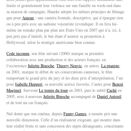
limite et gratuitement leur violence sur une famille en week-end dans
sa maison de campagne, Haneke adopte les mêmes principes de filmage
que pour
Amour
: une caméra frontale, descriptive, qui n’épargne rien
ou à peu près avec un sadisme voyeuriste revendiqué. Il en fera lui-
même un remake plan par plan aux Etats-Unis en 2007 qui n’a, ici, à
peu près pas d’intérêt, le but étant d’assurer sa promotion à
Hollywood, selon la stratégie américaine bien connue.
Code inconnu
, son film suivant (2000) marque sa première
collaboration avec une production et des acteurs français, en
l’occurrence
Juliette Binoche
,
Thierry Neuvic
, en autres.
La pianiste
,
en 2001, marque le début de ses consécrations cannoises, le film
remportant le grand prix du jury et les deux prix d’interprétation, l’un
pour
Isabelle Huppert
, sa nouvelle actrice favorite, l’autre pour
Benoit
Magimel
. Suivront
Le temps du loup
en 2003, puis le subtil
Caché
en
2005, avec à nouveau
Juliette Binoche
accompagné de
Daniel Auteuil
et de tout un cas français.
Nul doute que son cinéma, depuis
Funny Games
, a ensuite pris une
nouvelle dimension. Celle d’un réalisateur exigeant, qui montre dans
leur réalité brute et sans concession des sujets dérangeants, concernants