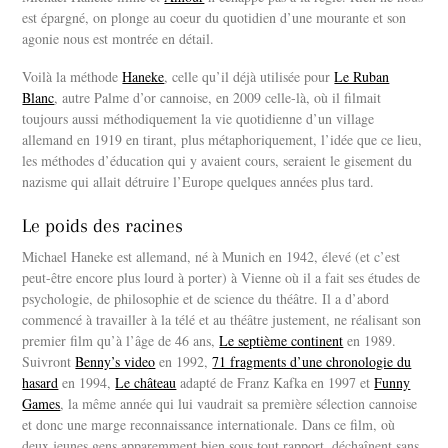
est épargné, on plonge au coeur du quotidien d’une mourante et son
agonie nous est montrée en détail.
Voilà la méthode
Haneke
, celle qu’il déjà utilisée pour
Le Ruban
Blanc
, autre Palme d’or cannoise, en 2009 celle-là, où il filmait
toujours aussi méthodiquement la vie quotidienne d’un village
allemand en 1919 en tirant, plus métaphoriquement, l’idée que ce lieu,
les méthodes d’éducation qui y avaient cours, seraient le gisement du
nazisme qui allait détruire l’Europe quelques années plus tard.
Le poids des racines
Michael Haneke est allemand, né à Munich en 1942, élevé (et c’est
peut-être encore plus lourd à porter) à Vienne où il a fait ses études de
psychologie, de philosophie et de science du théâtre. Il a d’abord
commencé à travailler à la télé et au théâtre justement, ne réalisant son
premier film qu’à l’âge de 46 ans,
Le septième continent
en 1989.
Suivront
Benny’s video
en 1992,
71 fragments d’une chronologie du
hasard
en 1994,
Le château
adapté de Franz Kafka en 1997 et
Funny
Games
, la même année qui lui vaudrait sa première sélection cannoise
et donc une marge reconnaissance internationale. Dans ce film, où
deux jeunes gens apparemment bien sous tout rapport, déchaînent sans