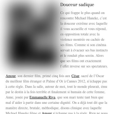
Douceur sadique
Ce qui frappe le plus quand on
rencontre Michael Haneke, c’est
la douceur extrême avec laquelle
il vous accueille et vous répond,
en opposition totale avec la
violence montrée ou cachée de
ses films. Comme si son cinéma
servait à évacuer ses bas instincts
et le rendait plus serein. Alors
que ses films ont exactement
l’effet inverse sur ses spectateurs.
Amour
, son dernier film, primé cinq fois aux
César
, sacré de l’Oscar
du meilleur film étranger et Palme d’Or à Cannes 2012, n’échappe pas
à cette règle. Dans la salle, autour de moi, tout le monde pleurait, ému
par le destin à la fois terrible et finalement si humain de cette femme,
Anne, jouée par
Emmanuelle Riva
, que son mari tente tant bien que
mal d’aider à partir dans une certaine dignité. On a déjà tout dit que la
manière directe, brutale, méthodique, disons clinique avec laquelle
Michael Haneke filme et
Amour
n’échappe pas à la règle. Rien ne nous