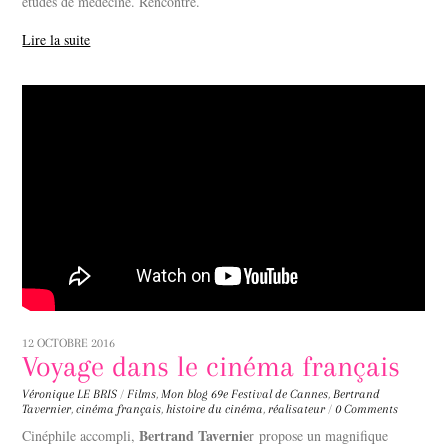
études de médecine. Rencontre.
Lire la suite
12 OCTOBRE 2016
Voyage dans le cinéma français
Véronique LE BRIS
/
Films
,
Mon blog
69e Festival de Cannes
,
Bertrand
Tavernier
,
cinéma français
,
histoire du cinéma
,
réalisateur
/
0 Comments
Bertrand Tavernie
Cinéphile accompli,
r propose un magnifique