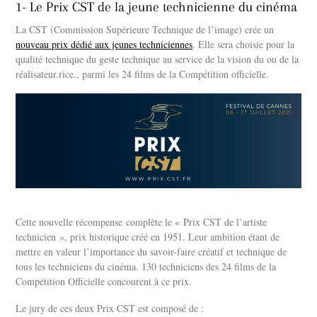
1- Le Prix CST de la jeune technicienne du cinéma
La CST (Commission Supérieure Technique de l’image) crée un
nouveau prix dédié aux jeunes techniciennes
. Elle sera choisie pour la
qualité technique du geste technique au service de la vision du ou de la
réalisateur.rice., parmi les 24 films de la Compétition officielle.
Cette nouvelle récompense complète le « Prix CST de l’artiste
technicien », prix historique créé en 1951. Leur ambition étant de
mettre en valeur l’importance du savoir-faire créatif et technique de
tous les techniciens du cinéma. 130 techniciens des 24 films de la
Compétition Officielle concourent à ce prix.
Le jury de ces deux Prix CST est composé de :