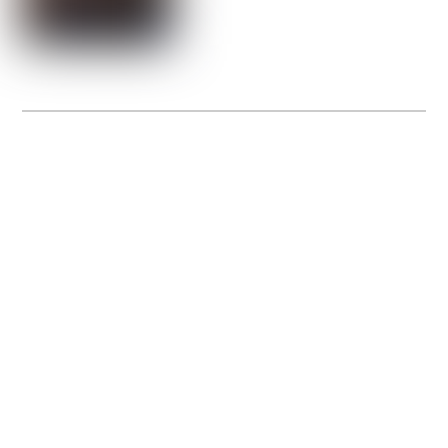
La Gacilly fête les 200 ans de la photo
20 expos pour célébrer les 23 ans du remarquable festival de la Gacilly et les 200
d’un art qu’il honore : la photographie.