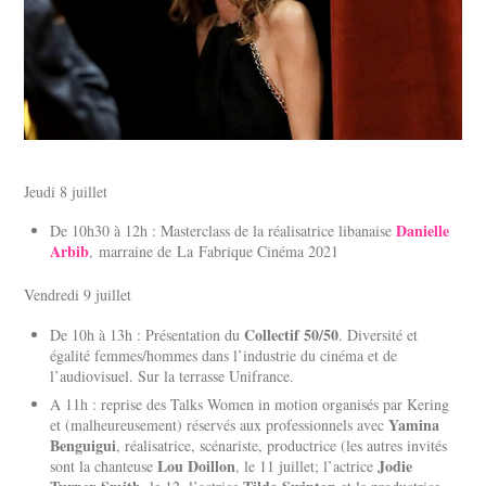
Jeudi 8 juillet
Danielle
De 10h30 à 12h : Masterclass de la réalisatrice libanaise
Arbib
, marraine de La Fabrique Cinéma 2021
Vendredi 9 juillet
Collectif 50/50
De 10h à 13h : Présentation du
. Diversité et
égalité femmes/hommes dans l’industrie du cinéma et de
l’audiovisuel. Sur la terrasse Unifrance.
A 11h : reprise des Talks Women in motion organisés par Kering
Yamina
et (malheureusement) réservés aux professionnels avec
Benguigui
, réalisatrice, scénariste, productrice (les autres invités
Lou Doillon
Jodie
sont la chanteuse
, le 11 juillet; l’actrice