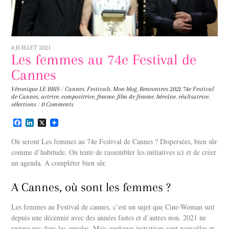
8 JUILLET 2021
Les femmes au 74e Festival de
Cannes
Véronique LE BRIS
/
Cannes
,
Festivals
,
Mon blog
,
Rencontres
2021
,
74e Festival
de Cannes
,
actrice
,
compositrice
,
femme
,
film de femme
,
héroïne
,
réalisatrice
,
sélections
/
0 Comments
F
L
X
a
i
c
n
Où seront Les femmes au 74e Festival de Cannes ? Dispersées, bien sûr
e
k
comme d’habitude. On tente de rassembler les initiatives ici et de créer
b
e
un agenda. A compléter bien sûr.
o
d
o
I
k
n
A Cannes, où sont les femmes ?
Les femmes au Festival de cannes, c’est un sujet que Cine-Woman suit
depuis une décennie avec des années fastes et d’autres non. 2021 ne
restera pas dans les annales. Mais quelques initiatives sont nouvelles et