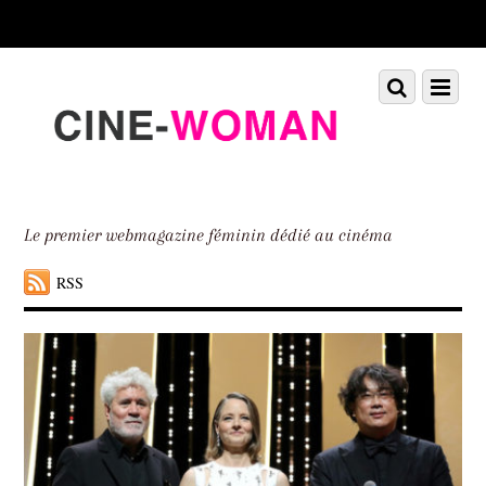
Scroll
down
to
Scroll
Menu
content
down
to
content
Le premier webmagazine féminin dédié au cinéma
RSS