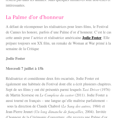
intéressantes.
La Palme d’or d’honneur
A défaut de récompenser les réalisatrices pour leurs films, le Festival
de Cannes les honore, parfois d’une Palme d’or d’honneur. C’est le cas
Jodie Foster
cette année pour l’actrice et réalisatrice américaine
. Elle
prépare toujours son XX film, un remake de Woman at War primé à la
semaine de la Critique
Jodie Foster
Mercredi 7 juillet à 15h
Réalisatrice et comédienne deux fois oscarisée, Jodie Foster est
également une habituée du Festival dont elle a écrit plusieurs chapitres.
Sept de ses films y ont été présentés parmi lesquels
Taxi Driver
(1976)
de Martin Scorsese ou
Le Complexe du castor
(2011). Jodie Foster a
aussi tourné en français – une langue qu’elle maîtrise parfaitement –
sous la direction de Claude Chabrol (
Le Sang des autres,
1984) et
Jean-Pierre Jeunet (
Un long dimanche de fiançailles,
2004). Invitée
d’honneur de la Cérémonie d’ouverture, elle recevra une Palme d’or