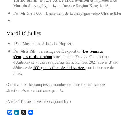
Turner-Smith
Tilda Swinton
, le 12, l’actrice
et la productrice
Matilda de Angelis
Regina King
, le 14 et l’actrice
, le 16.
CharactHer
De 16h15 à 17:00 : Lancement de la campagne vidéo
Mardi 13 juillet
15h : Masterclass d’Isabelle Huppert
Les femmes
De 16h à 18h : vernissage de L’exposition
s’emparent du cinéma
s’installe à la Fnac de Cannes (rue
d’Antibes) et y restera jusqu’au 1er septembre 2021 suivie d’une
dédicace de
100 grands films de réalisatrices
sur la terrasse de
Fnac.
On fera aussi les comptes du nombre de films de réalisatrices
sélectionnés et surtout ceux primés.
(Visité 212 fois, 1 visite(s) aujourd'hui)
F
L
X
a
i
c
n
e
k