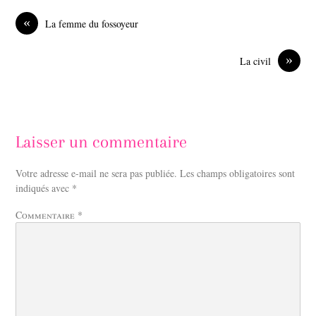
b
e
o
d
«
La femme du fossoyeur
o
I
k
n
»
La civil
Laisser un commentaire
Votre adresse e-mail ne sera pas publiée.
Les champs obligatoires sont
indiqués avec
*
Commentaire
*