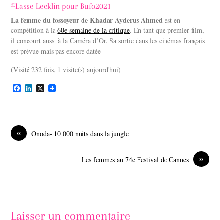
©Lasse Lecklin pour Bufo2021
La femme du fossoyeur de Khadar Ayderus Ahmed
est en
compétition à la
60e semaine de la critique
. En tant que premier film,
il concourt aussi à la Caméra d’Or. Sa sortie dans les cinémas français
est prévue mais pas encore datée
(Visité 232 fois, 1 visite(s) aujourd'hui)
F
L
X
a
i
c
n
e
k
b
e
o
d
«
Onoda- 10 000 nuits dans la jungle
o
I
k
n
»
Les femmes au 74e Festival de Cannes
Laisser un commentaire