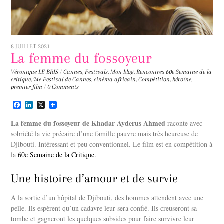
8 JUILLET 2021
La femme du fossoyeur
Véronique LE BRIS
/
Cannes
,
Festivals
,
Mon blog
,
Rencontres
60e Semaine de la
critique
,
74e Festival de Cannes
,
cinéma africain
,
Compétition
,
héroïne
,
premier film
/
0 Comments
F
L
X
a
i
c
n
La femme du fossoyeur de Khadar Ayderus Ahmed
raconte avec
e
k
sobriété la vie précaire d’une famille pauvre mais très heureuse de
b
e
Djibouti. Intéressant et peu conventionnel. Le film est en compétition à
o
d
o
I
la
60e Semaine de la Critique.
k
n
Une histoire d’amour et de survie
A la sortie d’un hôpital de Djibouti, des hommes attendent avec une
pelle. Ils espèrent qu’un cadavre leur sera confié. Ils creuseront sa
tombe et gagneront les quelques subsides pour faire survivre leur