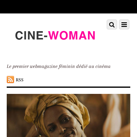
Scroll
down
to
Scroll
Menu
content
down
to
content
Le premier webmagazine féminin dédié au cinéma
RSS