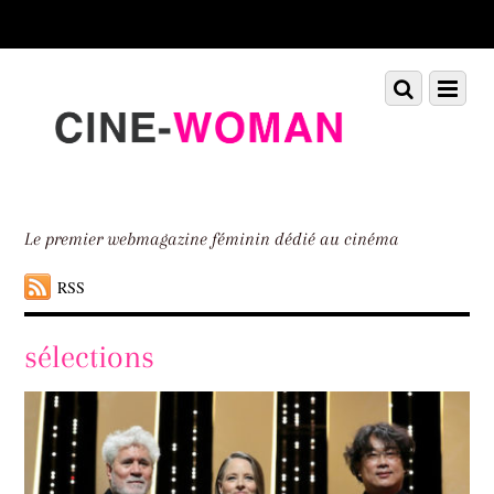
Scroll
down
to
Scroll
Menu
content
down
to
content
Le premier webmagazine féminin dédié au cinéma
RSS
sélections