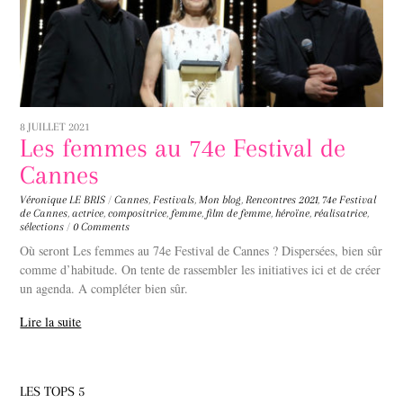
8 JUILLET 2021
Les femmes au 74e Festival de
Cannes
Véronique LE BRIS
/
Cannes
,
Festivals
,
Mon blog
,
Rencontres
2021
,
74e Festival
de Cannes
,
actrice
,
compositrice
,
femme
,
film de femme
,
héroïne
,
réalisatrice
,
sélections
/
0 Comments
Où seront Les femmes au 74e Festival de Cannes ? Dispersées, bien sûr
comme d’habitude. On tente de rassembler les initiatives ici et de créer
un agenda. A compléter bien sûr.
Lire la suite
LES TOPS 5