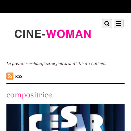
Scroll
down
to
Scroll
Menu
content
down
to
content
Le premier webmagazine féminin dédié au cinéma
RSS
compositrice