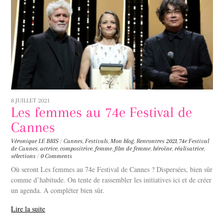
8 JUILLET 2021
Les femmes au 74e Festival de
Cannes
Véronique LE BRIS
/
Cannes
,
Festivals
,
Mon blog
,
Rencontres
2021
,
74e Festival
de Cannes
,
actrice
,
compositrice
,
femme
,
film de femme
,
héroïne
,
réalisatrice
,
sélections
/
0 Comments
Où seront Les femmes au 74e Festival de Cannes ? Dispersées, bien sûr
comme d’habitude. On tente de rassembler les initiatives ici et de créer
un agenda. A compléter bien sûr.
Lire la suite