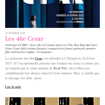
25 FÉVRIER 2023
Les 48e Cesar
Véronique LE BRIS
/
News
,
Ma Vie Comme Dans un Film
,
Mon blog
48e Cesar
,
César
,
Cesar 2023
,
cinéma français
,
compositrice
,
femme
,
palmarès
,
premier
film
,
réalisatrice
,
trophée
/
0 Comments
La cérémonie des 48e
Cesar
s’est déroulée à l’Olympia le 24 février
2023. Si l’exceptionnelle présence des femmes sur scène n’a même pas
Brad Pitt
été éclipsée par la venue surprise de
, elle n’efface pas
complètement leur absence dans les César majeurs. Mais, il semble que
le message soit enfin passé.
Lire la suite