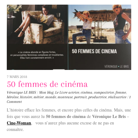
7 MARS 2018
50 femmes de cinéma
Véronique LE BRIS
/
Mon blog
,
Le Livre
actrice
,
cinéma
,
compositrice
,
femme
,
héroïne
,
histoire
,
métier
,
monde
,
monteuse
,
portrait
,
productrice
,
réalisatrice
/
1
Comment
L’histoire efface les femmes, et encore plus celles du cinéma. Mais, une
50 femmes de cinéma
Véronique Le Bris
fois que vous aurez lu
de
–
Cine-Woman
, vous n’aurez plus aucune excuse de ne pas en
connaître.