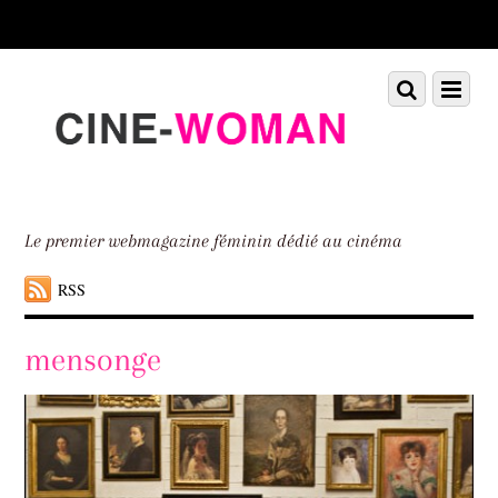
Scroll
down
to
Scroll
Menu
content
down
to
content
Le premier webmagazine féminin dédié au cinéma
RSS
mensonge