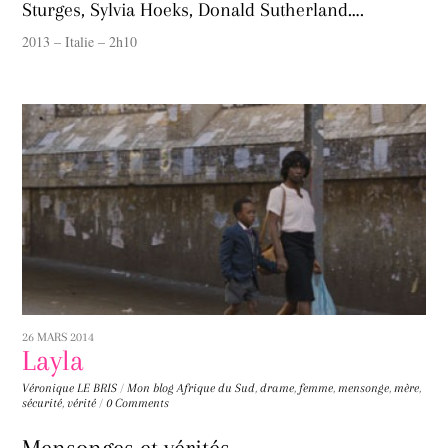
Sturges, Sylvia Hoeks, Donald Sutherland….
2013 – Italie – 2h10
26 MARS 2014
Layla
Véronique LE BRIS
/
Mon blog
Afrique du Sud
,
drame
,
femme
,
mensonge
,
mère
,
sécurité
,
vérité
/
0 Comments
Mensonges et vérités