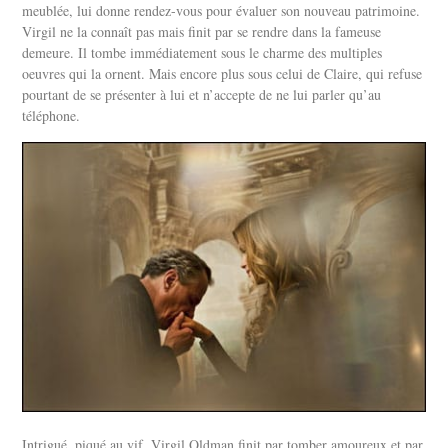
meublée, lui donne rendez-vous pour évaluer son nouveau patrimoine.
Virgil ne la connaît pas mais finit par se rendre dans la fameuse
demeure. Il tombe immédiatement sous le charme des multiples
oeuvres qui la ornent. Mais encore plus sous celui de Claire, qui refuse
pourtant de se présenter à lui et n’accepte de ne lui parler qu’au
téléphone.
Intrigué, piqué au vif, Virgil Oldman finit par tomber amoureux et par