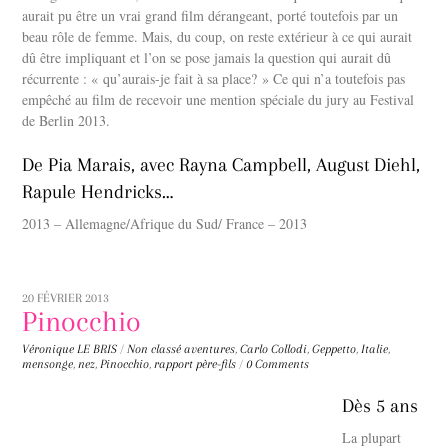
aurait pu être un vrai grand film dérangeant, porté toutefois par un
beau rôle de femme. Mais, du coup, on reste extérieur à ce qui aurait
dû être impliquant et l’on se pose jamais la question qui aurait dû
récurrente : « qu’aurais-je fait à sa place? » Ce qui n’a toutefois pas
empêché au film de recevoir une mention spéciale du jury au Festival
de Berlin 2013.
De Pia Marais, avec Rayna Campbell, August Diehl,
Rapule Hendricks…
2013 – Allemagne/Afrique du Sud/ France – 2013
20 FÉVRIER 2013
Pinocchio
Véronique LE BRIS
/
Non classé
aventures
,
Carlo Collodi
,
Geppetto
,
Italie
,
mensonge
,
nez
,
Pinocchio
,
rapport père-fils
/
0 Comments
Dès 5 ans
La plupart