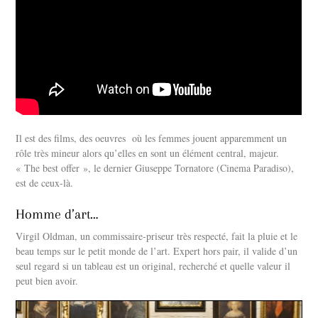
Il est des films, des oeuvres où les femmes jouent apparemment un
rôle très mineur alors qu’elles en sont un élément central, majeur.
« The best offer », le dernier Giuseppe Tornatore (Cinema Paradiso),
est de ceux-là.
Homme d’art…
Virgil Oldman, un commissaire-priseur très respecté, fait la pluie et le
beau temps sur le petit monde de l’art. Expert hors pair, il valide d’un
seul regard si un tableau est un original, recherché et quelle valeur il
peut bien avoir.