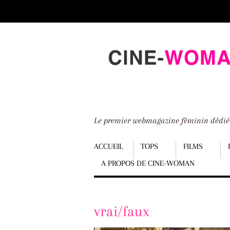
Scroll
down
to
content
Le premier webmagazine féminin dédi
Menu
ACCUEIL
TOPS
FILMS
A PROPOS DE CINE-WOMAN
Scroll
down
to
vrai/faux
content