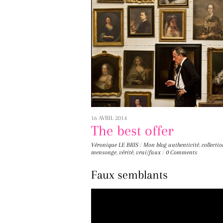
16 AVRIL 2014
The best offer
Véronique LE BRIS
/
Mon blog
authenticité
,
collecti
mensonge
,
vérité
,
vrai/faux
/
0 Comments
Faux semblants