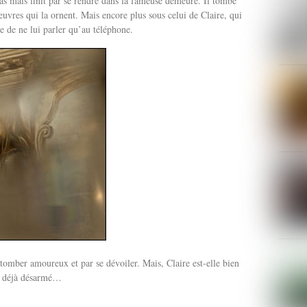
as mais finit par se rendre dans la fameuse demeure. Il tombe
vres qui la ornent. Mais encore plus sous celui de Claire, qui
pte de ne lui parler qu’au téléphone.
 tomber amoureux et par se dévoiler. Mais, Claire est-elle bien
est déjà désarmé…