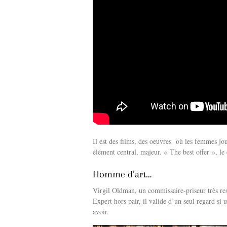
Il est des films, des oeuvres où les femmes jo
élément central, majeur. « The best offer », l
Homme d’art…
Virgil Oldman, un commissaire-priseur très resp
Expert hors pair, il valide d’un seul regard si 
avoir.