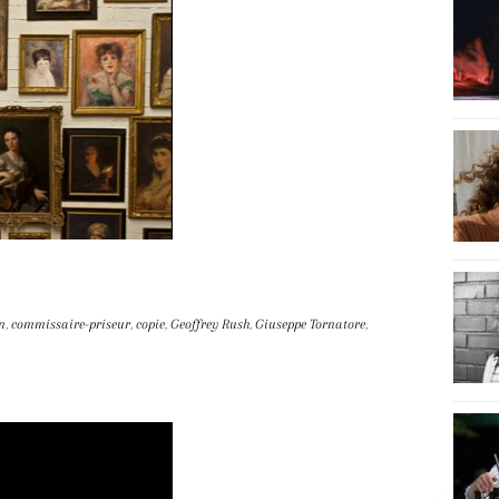
on
,
commissaire-priseur
,
copie
,
Geoffrey Rush
,
Giuseppe Tornatore
,