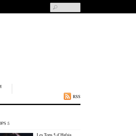
Search
M
RSS
OPS 5
Les Tops 5 d’Hafsia