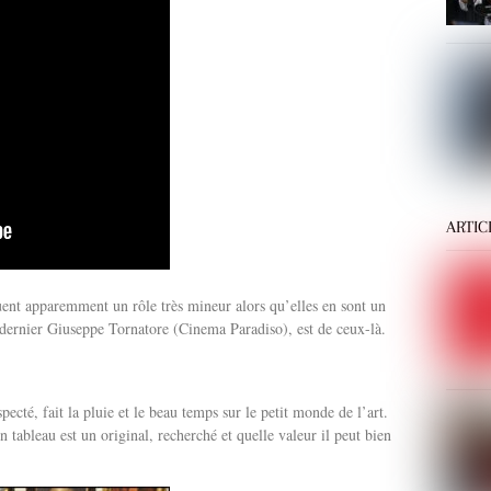
ARTIC
uent apparemment un rôle très mineur alors qu’elles en sont un
e dernier Giuseppe Tornatore (Cinema Paradiso), est de ceux-là.
ecté, fait la pluie et le beau temps sur le petit monde de l’art.
un tableau est un original, recherché et quelle valeur il peut bien