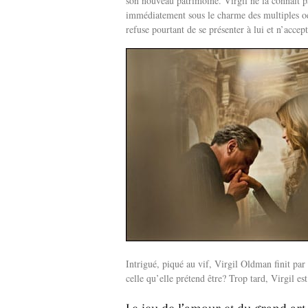
son nouveau patrimoine. Virgil ne la connaît p
immédiatement sous le charme des multiples oeu
refuse pourtant de se présenter à lui et n’acce
Intrigué, piqué au vif, Virgil Oldman finit par
celle qu’elle prétend être? Trop tard, Virgil 