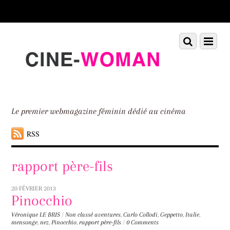
Scroll
down
to
Scroll
Menu
content
down
to
content
Le premier webmagazine féminin dédié au cinéma
RSS
rapport père-fils
20 FÉVRIER 2013
Pinocchio
Véronique LE BRIS
/
Non classé
aventures
,
Carlo Collodi
,
Geppetto
,
Italie
,
mensonge
,
nez
,
Pinocchio
,
rapport père-fils
/
0 Comments