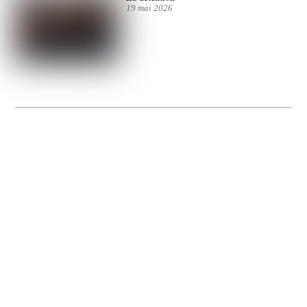
19 mai 2026
La Gacilly fête les 200 ans de la photo
20 expos pour célébrer les 23 ans du remarquable festival de la Gacilly et les 200
d’un art qu’il honore : la photographie.