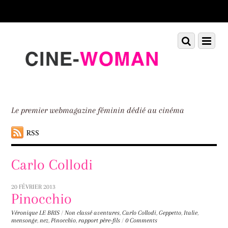
Scroll
down
to
Scroll
Menu
content
down
to
content
Le premier webmagazine féminin dédié au cinéma
RSS
Carlo Collodi
20 FÉVRIER 2013
Pinocchio
Véronique LE BRIS
/
Non classé
aventures
,
Carlo Collodi
,
Geppetto
,
Italie
,
mensonge
,
nez
,
Pinocchio
,
rapport père-fils
/
0 Comments