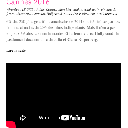
Cannes 2016
Véronique LE BRIS
/
Films
,
Cannes
,
Mon blog
cinéma américain
,
cinéma de
femme
,
histoire du cinéma
,
Hollywood
,
pionnière
,
réalisatrice
/
0 Comments
6% des 250 plus gros films américains de 2014 ont été réalisés par des
femmes et moins de 20% des films indépendants. Mais il n’en a pas
Et la femme créa Hollywood
toujours été ainsi comme le montre
, le
ulia et Clara Kuperberg
passionnant documentaire de J
.
Lire la suite