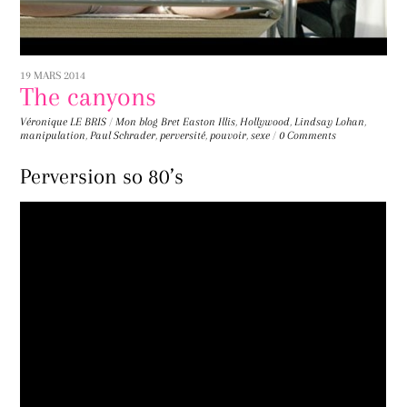
19 MARS 2014
The canyons
Véronique LE BRIS
/
Mon blog
Bret Easton Illis
,
Hollywood
,
Lindsay Lohan
,
manipulation
,
Paul Schrader
,
perversité
,
pouvoir
,
sexe
/
0 Comments
Perversion so 80’s