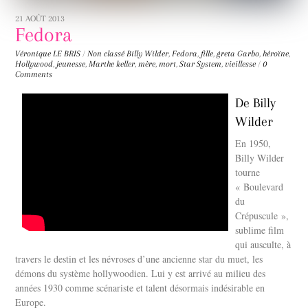
21 AOÛT 2013
Fedora
Véronique LE BRIS
/
Non classé
Billy Wilder
,
Fedora
,
fille
,
greta Garbo
,
héroïne
,
Hollywood
,
jeunesse
,
Marthe keller
,
mère
,
mort
,
Star System
,
vieillesse
/
0
Comments
De Billy
Wilder
En 1950,
Billy Wilder
tourne
« Boulevard
du
Crépuscule »,
sublime film
qui ausculte, à
travers le destin et les névroses d’une ancienne star du muet, les
démons du système hollywoodien. Lui y est arrivé au milieu des
années 1930 comme scénariste et talent désormais indésirable en
Europe.