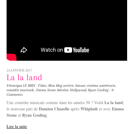
23 JANVIER 2017
La la land
Véronique LE BRIS
/
Films
,
Mon blog
actrice
,
Amour
,
cinéma américain
,
comédie musicale.
,
Emma Stone
,
héroïne
,
Hollywood
,
Ryan Gosling
/
0
Comments
La la land
Une comédie musicale comme dans les années 50 ? Voilà
,
Damien Chazelle
Whiplash
Emma
le nouveau pari de
après
et avec
Stone
Ryan Gosling
et
.
Lire la suite