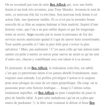
On ne reconnaît pas tout de suite
Ben Affleck
qui, avec une barbe
fourni et un look très seventies, joue Tony Mendez. Avouons-le tout de
suite, ce nouveau rôle lui va très bien. Son nouveau look donne à cet
acteur fade, une épaisseur inédite. Et ce n’est pas la moindre bonne
nouvelle de ce film au suspens haletant et bien maitrisé. Inspiré d’une
histoire vraie, que l’on a un peu oublié depuis et qui fut longtemps
Argo
tenue au secret,
raconte par le menu la puissance de feu des
services secrets américains quand il s’agit de sauver leurs ressortissants.
Tout semble possible et l’idée la plus folle peut s’avérer la plus
salvatrice ! Mais, pas seulement ! C’est aussi celle qu’une nation toute
entière est prête à mettre en œuvre pour sauver ne serait-ce qu’un seul
d’entre eux, chacun y contribuant avec son talent et à sa mesure.
Et justement, là où
Ben Affleck
, le réalisateur cette fois, est subtil,
c’est que ce patriotisme latent n’est jamais abordé frontalement, mais
toujours sous-entendu. Lui préfère privilégier l’action et le suspens
pour nous plonger au cœur de cet enjeu géopolitique. Du coup, on se
passionne pour cette histoire loufoque…. Jusqu’à l’ultime scène,
totalement superflue, où
Ben Affleck
ne peut s’empêcher de jouer le
père de famille idéal. A part cette maladresse (qu’on en a plus que
marre de pardonner !), le film vaut vraiment le détour et hisse
Ben