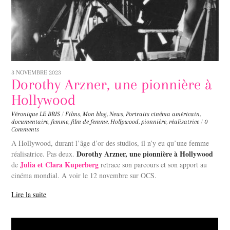
3 NOVEMBRE 2023
Dorothy Arzner, une pionnière à
Hollywood
Véronique LE BRIS
/
Films
,
Mon blog
,
News
,
Portraits
cinéma américain
,
documentaire
,
femme
,
film de femme
,
Hollywood
,
pionnière
,
réalisatrice
/
0
Comments
A Hollywood, durant l’âge d’or des studios, il n’y eu qu’une femme
Dorothy Arzner, une pionnière à Hollywood
réalisatrice. Pas deux.
Julia et Clara Kuperberg
de
retrace son parcours et son apport au
cinéma mondial. A voir le 12 novembre sur OCS.
Lire la suite