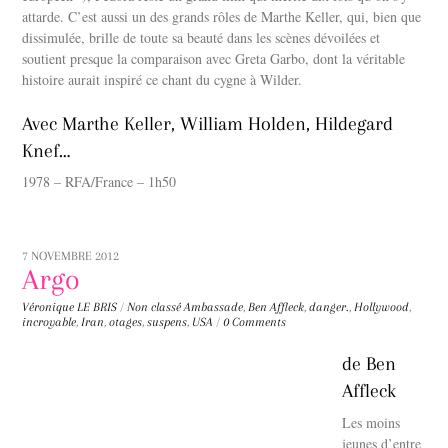
attarde. C’est aussi un des grands rôles de Marthe Keller, qui, bien que
dissimulée, brille de toute sa beauté dans les scènes dévoilées et
soutient presque la comparaison avec Greta Garbo, dont la véritable
histoire aurait inspiré ce chant du cygne à Wilder.
Avec Marthe Keller, William Holden, Hildegard
Knef…
1978 – RFA/France – 1h50
7 NOVEMBRE 2012
Argo
Véronique LE BRIS
/
Non classé
Ambassade
,
Ben Affleck
,
danger.
,
Hollywood
,
incroyable
,
Iran
,
otages
,
suspens
,
USA
/
0 Comments
de Ben
Affleck
Les moins
jeunes d’entre