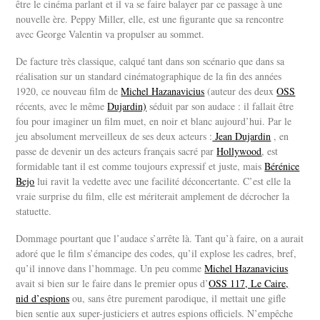
être le cinéma parlant et il va se faire balayer par ce passage à une
nouvelle ère. Peppy Miller, elle, est une figurante que sa rencontre
avec George Valentin va propulser au sommet.
De facture très classique, calqué tant dans son scénario que dans sa
réalisation sur un standard cinématographique de la fin des années
1920, ce nouveau film de
Michel Hazanavicius
(auteur des deux
OSS
récents, avec le même
Dujardin)
séduit par son audace : il fallait être
fou pour imaginer un film muet, en noir et blanc aujourd’hui. Par le
jeu absolument merveilleux de ses deux acteurs :
Jean Dujardin
, en
passe de devenir un des acteurs français sacré par
Hollywood
, est
formidable tant il est comme toujours expressif et juste, mais
Bérénice
Bejo
lui ravit la vedette avec une facilité déconcertante. C’est elle la
vraie surprise du film, elle est mériterait amplement de décrocher la
statuette.
Dommage pourtant que l’audace s’arrête là. Tant qu’à faire, on a aurait
adoré que le film s’émancipe des codes, qu’il explose les cadres, bref,
qu’il innove dans l’hommage. Un peu comme
Michel Hazanavicius
avait si bien sur le faire dans le premier opus d’
OSS 117, Le Caire,
nid d’espions
ou, sans être purement parodique, il mettait une gifle
bien sentie aux super-justiciers et autres espions officiels. N’empêche