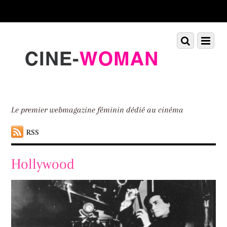
Scroll
down
to
Scroll
Menu
content
down
to
content
Le premier webmagazine féminin dédié au cinéma
RSS
Hollywood