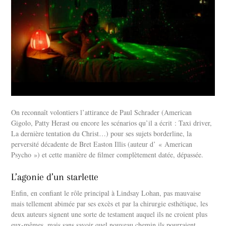
On reconnaît volontiers l’attirance de Paul Schrader (American
Gigolo, Patty Herast ou encore les scénarios qu’il a écrit : Taxi driver,
La dernière tentation du Christ…) pour ses sujets borderline, la
perversité décadente de Bret Easton Illis (auteur d’ « American
Psycho ») et cette manière de filmer complètement datée, dépassée.
L’agonie d’un starlette
Enfin, en confiant le rôle principal à Lindsay Lohan, pas mauvaise
mais tellement abimée par ses excès et par la chirurgie esthétique, les
deux auteurs signent une sorte de testament auquel ils ne croient plus
eux-mêmes, mais sans savoir quel nouveau chemin ils pourraient