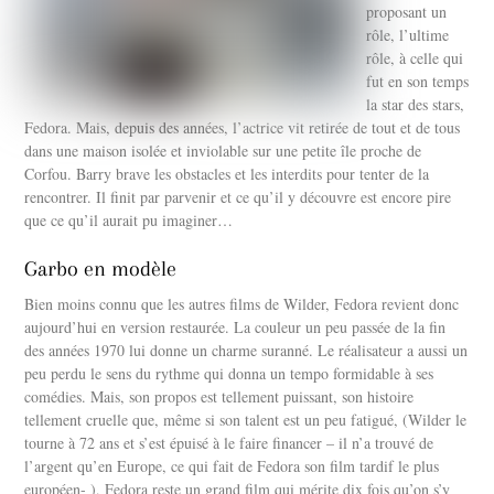
proposant un
rôle, l’ultime
rôle, à celle qui
fut en son temps
la star des stars,
Fedora. Mais, depuis des années, l’actrice vit retirée de tout et de tous
dans une maison isolée et inviolable sur une petite île proche de
Corfou. Barry brave les obstacles et les interdits pour tenter de la
rencontrer. Il finit par parvenir et ce qu’il y découvre est encore pire
que ce qu’il aurait pu imaginer…
Garbo en modèle
Bien moins connu que les autres films de Wilder, Fedora revient donc
aujourd’hui en version restaurée. La couleur un peu passée de la fin
des années 1970 lui donne un charme suranné. Le réalisateur a aussi un
peu perdu le sens du rythme qui donna un tempo formidable à ses
comédies. Mais, son propos est tellement puissant, son histoire
tellement cruelle que, même si son talent est un peu fatigué, (Wilder le
tourne à 72 ans et s’est épuisé à le faire financer – il n’a trouvé de
l’argent qu’en Europe, ce qui fait de Fedora son film tardif le plus
européen- ), Fedora reste un grand film qui mérite dix fois qu’on s’y