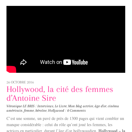
26 OCTOBRE 2016
Hollywood, la cité des femmes
d’Antoine Sire
Véronique LE BRIS
/
Interviews
,
Le Livre
,
Mon blog
actrice
,
âge d'or
,
cinéma
américain
,
femme
,
héroïne
,
Hollywood
/
0 Comments
C’est une somme, un pavé de près de 1300 pages qui vient combler un
manque considérable : celui du rôle qu’ont joué les femmes, les
Hollywood – la
actrices en particulier, durant l’âge d’or hollywoodien.