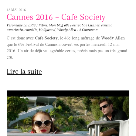
13 MAI 2016
Cannes 2016 – Cafe Society
Véronique LE BRIS
/
Films
,
Mon blog
69e Festival de Cannes
,
cinéma
américain
,
comédie
,
Hollywood
,
Woody Allen
/
2 Comments
Cafe Society
Woody Allen
C’est donc avec
, le 46e long métrage de
que le 69e Festival de Cannes a ouvert ses portes mercredi 12 mai
2016. Un air de déjà vu, agréable certes, précis mais pas un très grand
cru.
Lire la suite