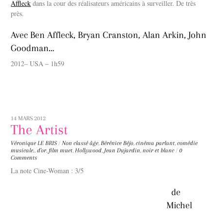
Affleck
dans la cour des réalisateurs américains à surveiller. De très
près.
Avec Ben Affleck, Bryan Cranston, Alan Arkin, John
Goodman…
2012– USA – 1h59
14 MARS 2012
The Artist
Véronique LE BRIS
/
Non classé
âge
,
Bérénice Béjo
,
cinéma parlant
,
comédie
musicale.
,
d'or
,
film muet
,
Hollywood
,
Jean Dujardin
,
noir et blanc
/
0
Comments
La note Cine-Woman : 3/5
de
Michel