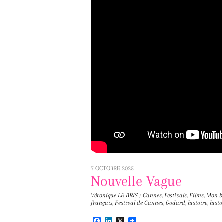
7 OCTOBRE 2025
Nouvelle Vague
Véronique LE BRIS
/
Cannes
,
Festivals
,
Films
,
Mon b
français
,
Festival de Cannes
,
Godard
,
histoire
,
hist
F
L
X