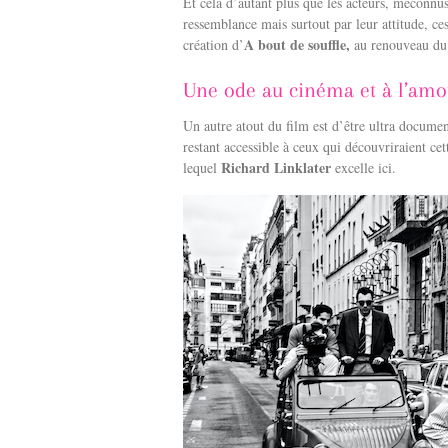
Et cela d’autant plus que les acteurs, méconnu
ressemblance mais surtout par leur attitude, ce
A bout de souffle,
création d’
au renouveau du 
Une ode au cinéma et à l’am
Un autre atout du film est d’être ultra documen
restant accessible à ceux qui découvriraient cet
Richard Linklater
lequel
excelle ici.