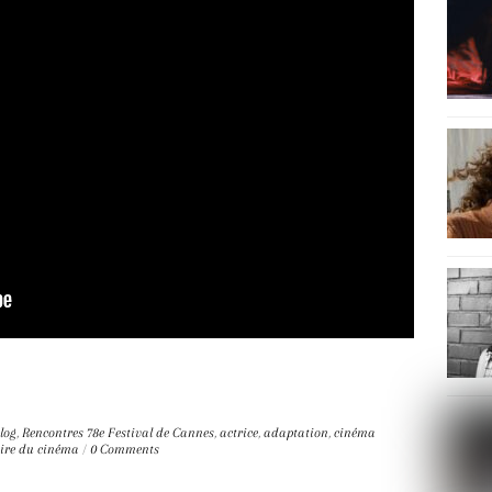
log
,
Rencontres
78e Festival de Cannes
,
actrice
,
adaptation
,
cinéma
oire du cinéma
/
0 Comments