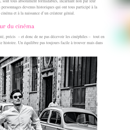
s, sont tous absolument formidables, incarnant non par leur
s personnages devenus historiques qui ont tous participé à la
cinéma et à la naissance d’un créateur génial.
our du cinéma
té, précis
– et donc de ne pas décevoir les cinéphiles –
tout en
te histoire. Un équilibre pas toujours facile à trouver mais dans