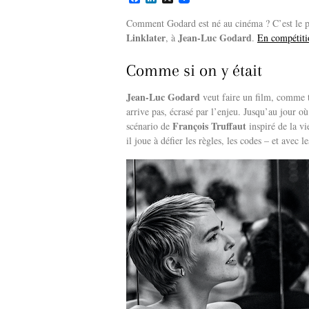
a
i
c
n
Comment Godard est né au cinéma ? C’est le 
e
k
Linklater
Jean-Luc Godard
, à
.
En compétiti
b
e
o
d
o
I
Comme si on y était
k
n
Jean-Luc Godard
veut faire un film, comme t
arrive pas, écrasé par l’enjeu. Jusqu’au jour o
François Truffaut
scénario de
inspiré de la v
il joue à défier les règles, les codes – et avec 