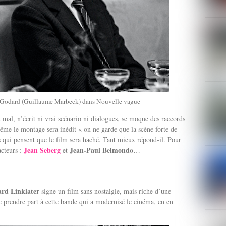
c Godard (Guillaume Marbeck) dans Nouvelle vague
t mal, n’écrit ni vrai scénario ni dialogues, se moque des raccords
Même le montage sera inédit « on ne garde que la scène forte de
 qui pensent que le film sera haché. Tant mieux répond-il. Pour
Jean Seberg
Jean-Paul Belmondo
acteurs :
et
…
ard Linklater
signe un film sans nostalgie, mais riche d’une
e prendre part à cette bande qui a modernisé le cinéma, en en