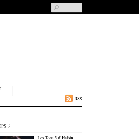
Search
M
RSS
OPS 5
Les Tops 5 d’Hafsia