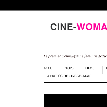
Scroll
down
to
content
Le premier webmagazine féminin dédi
Menu
ACCUEIL
TOPS
FILMS
A PROPOS DE CINE-WOMAN
Scroll
down
to
content