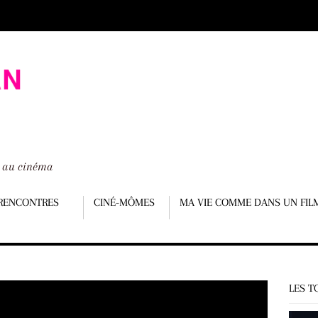
é au cinéma
RENCONTRES
CINÉ-MÔMES
MA VIE COMME DANS UN FIL
LES T