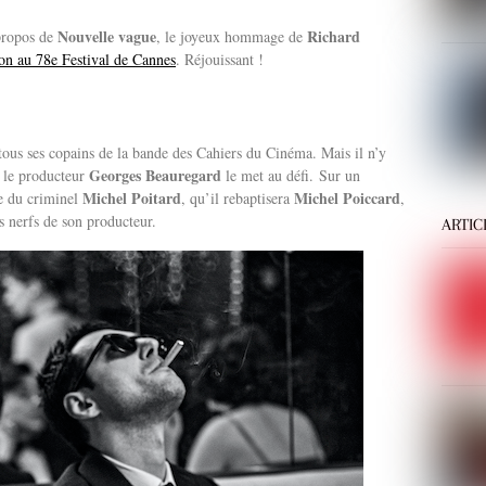
Nouvelle vague
Richard
propos de
, le joyeux hommage de
on au 78e Festival de Cannes
. Réjouissant !
ous ses copains de la bande des Cahiers du Cinéma. Mais il n’y
Georges Beauregard
ù le producteur
le met au défi.
Sur un
Michel Poitard
Michel Poiccard
ie du criminel
, qu’il rebaptisera
,
les nerfs de son producteur.
ARTIC