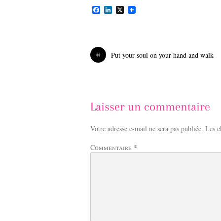
F
L
X
a
i
c
n
e
k
b
e
o
d
«
Put your soul on your hand and walk
o
I
k
n
Laisser un commentaire
Votre adresse e-mail ne sera pas publiée.
Les c
Commentaire
*