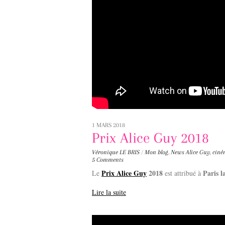
1 MARS 2018
Prix Alice Guy 2018
Véronique LE BRIS
/
Mon blog
,
News
Alice Guy
,
ciné
5 Comments
Prix Alice Guy
2018
Paris l
Le
est attribué à
Lire la suite