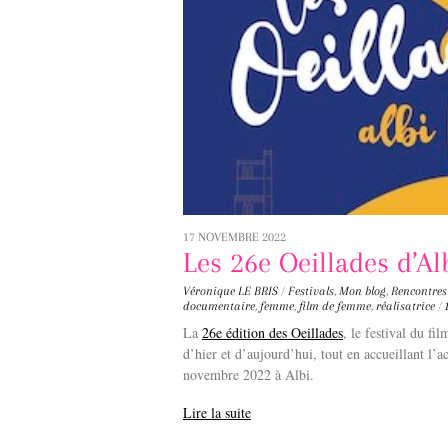
17 NOVEMBRE 2022
Les 26e Oeillades d’Al
Véronique LE BRIS
/
Festivals
,
Mon blog
,
Rencontres
documentaire
,
femme
,
film de femme
,
réalisatrice
/
La
26e édition des Oeillades
, le festival du f
d’hier et d’aujourd’hui, tout en accueillant l’a
novembre 2022 à Albi.
Lire la suite