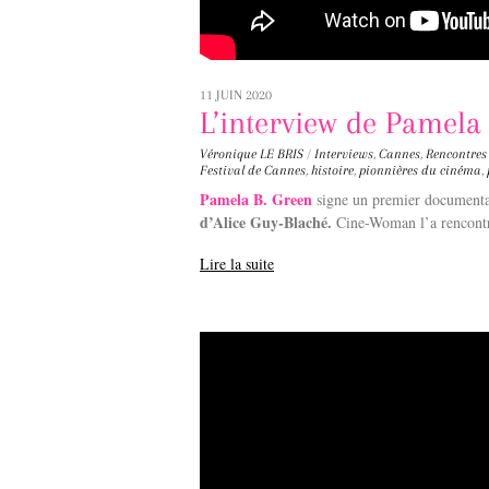
11 JUIN 2020
L’interview de Pamela
Véronique LE BRIS
/
Interviews
,
Cannes
,
Rencontres
Festival de Cannes
,
histoire
,
pionnières du cinéma
,
Pamela B. Green
signe un premier documenta
d’Alice Guy-Blaché.
Cine-Woman l’a rencontré
Lire la suite