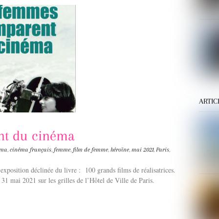
ARTIC
nt du cinéma
éma
,
cinéma français
,
femme
,
film de femme
,
héroïne
,
mai 2021
,
Paris
,
position déclinée du livre : 100 grands films de réalisatrices.
u 31 mai 2021 sur les grilles de l’Hôtel de Ville de Paris.