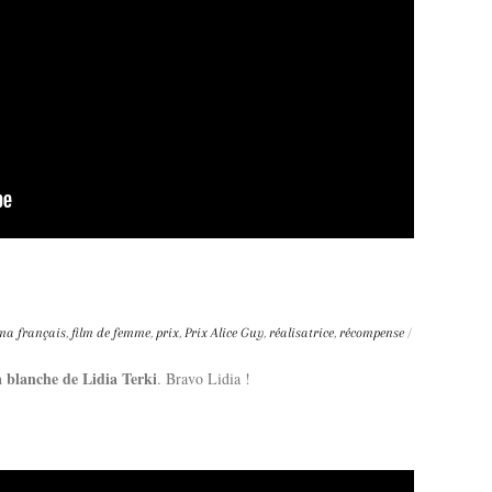
ma français
,
film de femme
,
prix
,
Prix Alice Guy
,
réalisatrice
,
récompense
/
a blanche de Lidia Terki
. Bravo Lidia !