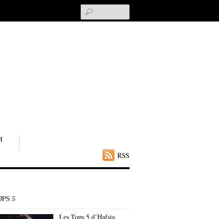
Search
M
RSS
OPS 5
Les Tops 5 d’Hafsia