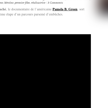
mme
,
héroïne
,
premier film
,
réalisatrice
/
3 Comments
laché
Pamela B. Green
, le documentaire de l’américaine
, sort
Ultime étape d’un parcours parsemé d’embûches.