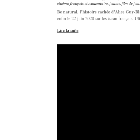
cinéma français
,
documentaire
,
femme
,
film de fe
Be natural, l’histoire cachée d’Alice Guy-B
enfin le 22 juin 2020 sur les écran français. 
Lire la suite