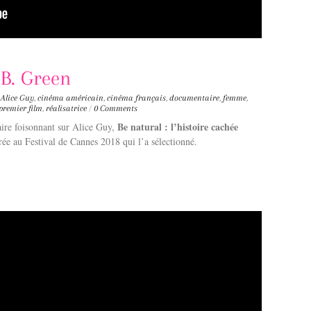
 B. Green
Alice Guy
,
cinéma américain
,
cinéma français
,
documentaire
,
femme
,
premier film
,
réalisatrice
/
0 Comments
Be natural : l’histoire cachée
ire foisonnant sur Alice Guy,
e au Festival de Cannes 2018 qui l’a sélectionné.