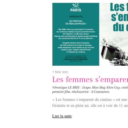
7 MAI 2021
Les femmes s’empare
Véronique LE BRIS
/
L'expo
,
Mon blog
Alice Guy
,
cin
premier film
,
réalisatrice
/
0 Comments
« Les femmes s’emparent du cinéma » est une ex
Gratuite et en plein air, elle est à voir du 11 a
Lire la suite