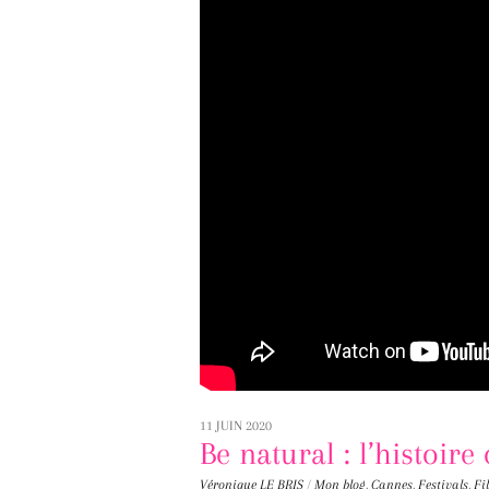
11 JUIN 2020
Be natural : l’histoir
Véronique LE BRIS
/
Mon blog
,
Cannes
,
Festivals
,
Fi