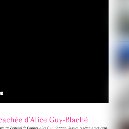
e cachée d’Alice Guy-Blaché
lms
71e Festival de Cannes
,
Alice Guy
,
Cannes Classics
,
cinéma américain
,