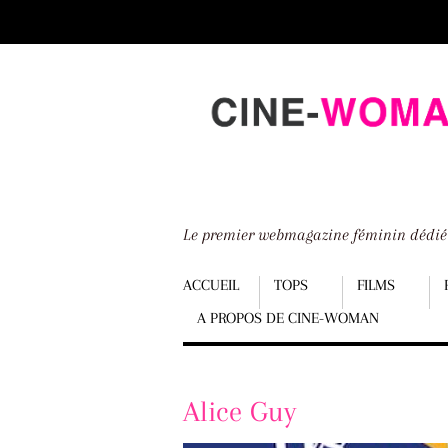
Scroll
down
to
content
Le premier webmagazine féminin dédi
Menu
ACCUEIL
TOPS
FILMS
A PROPOS DE CINE-WOMAN
Scroll
down
to
Alice Guy
content