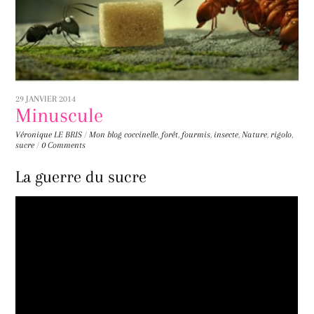
29 JANVIER 2014
Minuscule
Véronique LE BRIS
/
Mon blog
coccinelle
,
forêt
,
fourmis
,
insecte
,
Nature
,
rigolo
,
sucre
/
0 Comments
La guerre du sucre