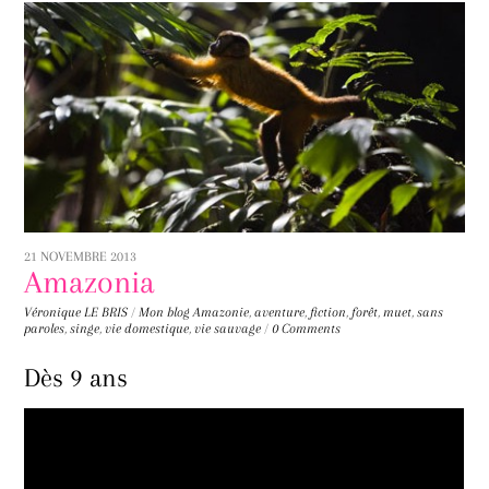
21 NOVEMBRE 2013
Amazonia
Véronique LE BRIS
/
Mon blog
Amazonie
,
aventure
,
fiction
,
forêt
,
muet
,
sans
paroles
,
singe
,
vie domestique
,
vie sauvage
/
0 Comments
Dès 9 ans