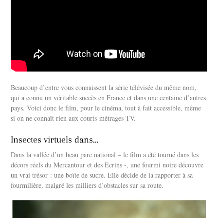
Beaucoup d’entre vous connaissent la série télévisée du même nom,
qui a connu un véritable succès en France et dans une centaine d’autres
pays. Voici donc le film, pour le cinéma, tout à fait accessible, même
si on ne connaît rien aux courts-métrages TV.
Insectes virtuels dans…
Dans la vallée d’un beau parc national – le film a été tourné dans les
décors réels du Mercantour et des Ecrins -, une fourmi noire découvre
un vrai trésor : une boîte de sucre. Elle décide de la rapporter à sa
fourmilière, malgré les milliers d’obstacles sur sa route.