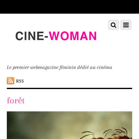
Scroll
down
to
Scroll
Menu
content
down
to
content
Le premier webmagazine féminin dédié au cinéma
RSS
forêt