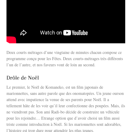
Deux courts métrages d’une vingtaine de minutes chacun compose ce
programme conçu pour les Fêtes. Deux courts-métrages très différents
l’un de l’autre, et nos faveurs vont de loin au second.
Drôle de Noël
Le premier, le Noël de Komaneko, est un film japonais de
marionnettes, sans autre parole que des onomatopées. Un jeune ourson
attend avec impatience la venue de ses parents pour Noël. Il a
tellement hâte de les voir qu’il leur confectionne des poupées. Mais, ils
ne viendront pas. Son ami Radi-bo décide de construire un véhicule
pour les rejoindre… Etrange option que d’avoir choisi un film aussi
triste comme introduction à Noël. Si les marionnettes sont adorables,
l’histoire est trop dure pour attendrir les plus jeunes.