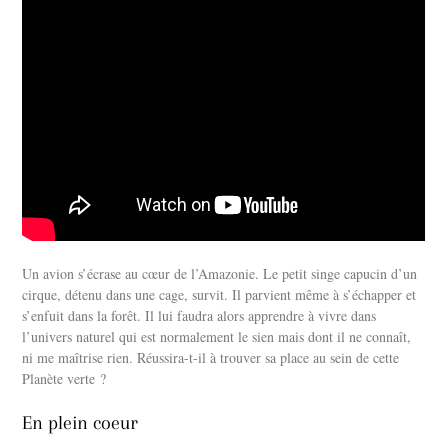
Un avion s’écrase au cœur de l’Amazonie. Le petit singe capucin d’un
cirque, détenu dans une cage, survit. Il parvient même à s’échapper et
s’enfuit dans la forêt. Il lui faudra alors apprendre à vivre dans
l’univers naturel qui est normalement le sien mais dont il ne connaît,
ni me maîtrise rien. Réussira-t-il à trouver sa place au sein de cette
Planète verte ?
En plein coeur