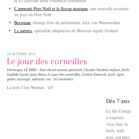
et à l’écrivain russe Friedrich Gorenstein
L’apprenti Père Noël et le flocon magique
, une nouvelle aventure
au pays du Père Noël
Borgman
, étrange film du néerlandais Alex van Warmerdam
Le mépris
, splendide adaptation de Moravia signée Godard
24 OCTOBRE 2012
Le jour des corneilles
Véronique LE BRIS
/
Non classé
amour paternel
,
Claude Chabrol
,
enfant
,
forêt
,
Isabelle Carré
,
Jean Reno
,
Le jour des corneilles
,
Lorànt Deutsch
,
mort
,
ogre
,
quête
,
sauvage
,
solitude
,
vie
/
0 Comments
La note Cine-Woman : 4/5
Dès 7 ans
Le fils Courge
a toujours
vécu dans la
forêt, seul,
avec son père,