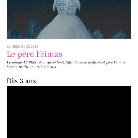
11 DÉCEMBRE 2013
Le père Frimas
Véronique LE BRIS
/
Non classé
forêt
,
légende russe
,
neige
,
Noël
,
père Frimas
,
Savoie
,
tradition
/
0 Comments
Dès 3 ans