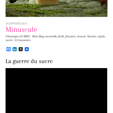
29 JANVIER 2014
Minuscule
Véronique LE BRIS
/
Mon blog
coccinelle
,
forêt
,
fourmis
,
insecte
,
Nature
,
rigolo
,
sucre
/
0 Comments
F
L
X
a
i
c
n
La guerre du sucre
e
k
b
e
o
d
o
I
k
n