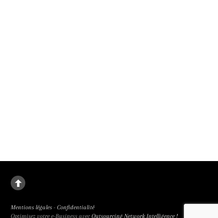
1er film présenté en compétition officielle au 79e festival de Cannes. Il sortira le
9 septembre 2026.
La deuxième fille
Le destin de Juanjuan, petite fille rebelle, dans la Chine de l’enfant unique. La
deuxième fille signée Zou Jing, révélé à la 65e Semaine de la Critique et primée
trois fois, est de facture classique et bouleversant.
Mentions légales
-
Confidentialité
Optimisez votre e-Business avec
Outsourcing Network Intelligence !