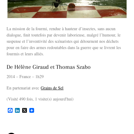
La mission de la fourmi, rendue à hauteur d’insectes, sans aucun
dialogue, finit toutefois par devenir laborieuse, malgré l’humour, le
suspense et l’inventivité des scénaristes qui détournent nos déchets
pour en faire des armes redoutables dans la guerre que se livrent les
fourmis et leurs alliés.
De Hélène Giraud et Thomas Szabo
2014 – France – 1h29
En partenariat avec
Grains de Sel
(Visité 490 fois, 1 visite(s) aujourd'hui)
F
L
X
a
i
c
n
e
k
b
e