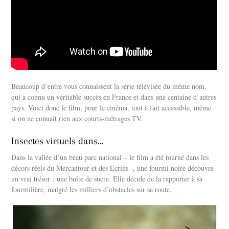
Beaucoup d’entre vous connaissent la série télévisée du même nom,
qui a connu un véritable succès en France et dans une centaine d’autres
pays. Voici donc le film, pour le cinéma, tout à fait accessible, même
si on ne connaît rien aux courts-métrages TV.
Insectes virtuels dans…
Dans la vallée d’un beau parc national – le film a été tourné dans les
décors réels du Mercantour et des Ecrins -, une fourmi noire découvre
un vrai trésor : une boîte de sucre. Elle décide de la rapporter à sa
fourmilière, malgré les milliers d’obstacles sur sa route.