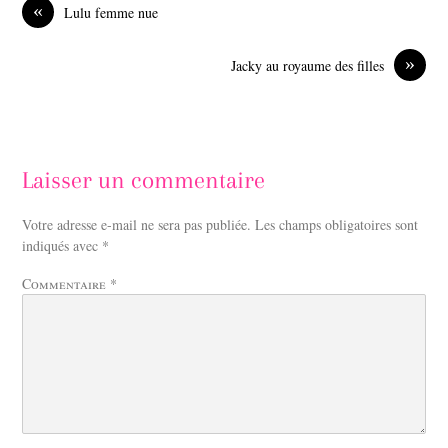
o
d
«
Lulu femme nue
o
I
k
n
»
Jacky au royaume des filles
Laisser un commentaire
Votre adresse e-mail ne sera pas publiée.
Les champs obligatoires sont
indiqués avec
*
Commentaire
*