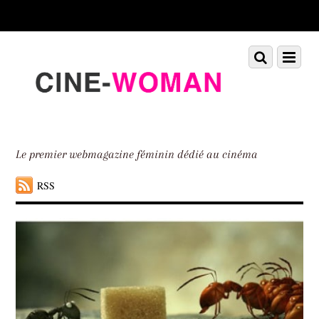
Scroll
down
to
Scroll
Menu
content
down
to
content
Le premier webmagazine féminin dédié au cinéma
RSS