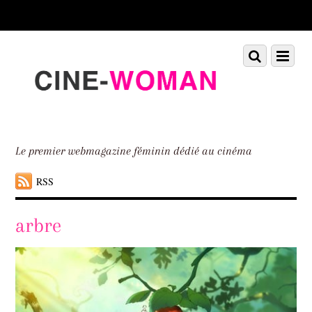
Scroll
down
to
Scroll
Menu
content
down
to
content
Le premier webmagazine féminin dédié au cinéma
RSS
arbre