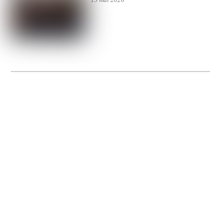
La Gacilly fête les 200 ans de la photo
20 expos pour célébrer les 23 ans du remarquable festival de la Gacilly et les 200
d’un art qu’il honore : la photographie.