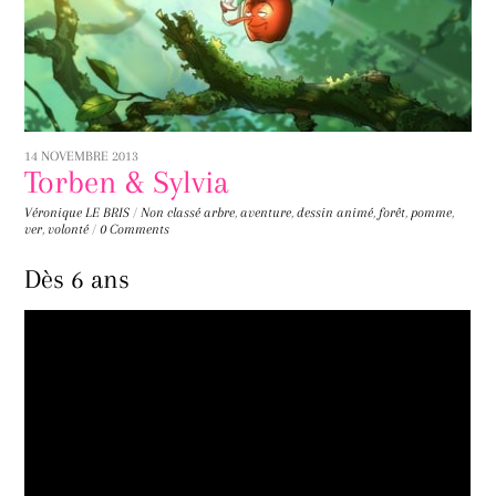
14 NOVEMBRE 2013
Torben & Sylvia
Véronique LE BRIS
/
Non classé
arbre
,
aventure
,
dessin animé
,
forêt
,
pomme
,
ver
,
volonté
/
0 Comments
Dès 6 ans