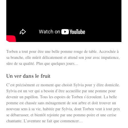
Torben a tout pour être une belle pomme rouge de table. Accrochée à
sa branche, elle mûrit délicatement et attend son jour avec impatience,
sûre de sa qualité. Plus que quelques jours…
Un ver dans le fruit
C’est précisément ce moment que choisit Sylvia pour y élire domicile.
Sylvia est un ver qui a besoin d’être accueillie par une pomme pour
devenir un papillon. Tous les espoirs de Torben s’écroulent. La belle
pomme est chassée sans ménagement de son arbre et doit trouver un
nouveau sens à sa vie, habitée par Sylvia, dont Torben veut à tout prix
se débarrasser, et bientôt rejointe par une pomme-poire et une cerise
chantante. L’aventure ne fait que commencer…