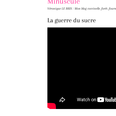
Minuscule
Véronique LE BRIS
/
Mon blog
coccinelle
,
forêt
,
four
La guerre du sucre