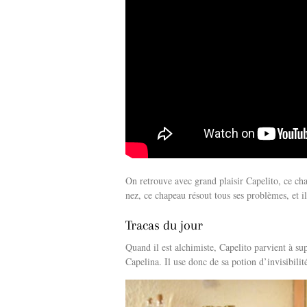
On retrouve avec grand plaisir Capelito, ce c
nez, ce chapeau résout tous ses problèmes, et i
Tracas du jour
Quand il est alchimiste, Capelito parvient à s
Capelina. Il use donc de sa potion d’invisibilit