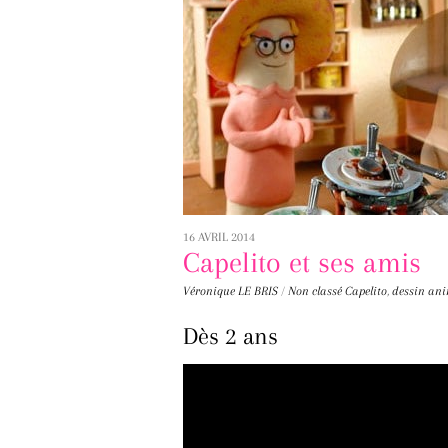
16 AVRIL 2014
Capelito et ses amis
Véronique LE BRIS
/
Non classé
Capelito
,
dessin an
Dès 2 ans