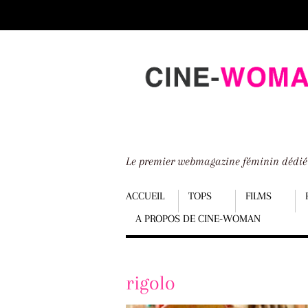
Scroll
down
to
content
Le premier webmagazine féminin dédi
Menu
ACCUEIL
TOPS
FILMS
A PROPOS DE CINE-WOMAN
Scroll
down
to
rigolo
content