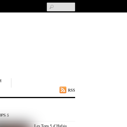
Search
M
RSS
OPS 5
Les Tops 5 d’Hafsia