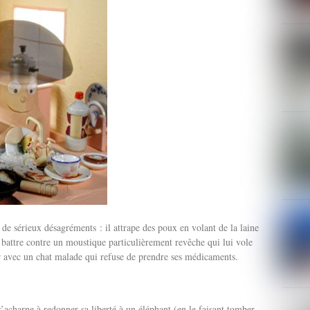
e de sérieux désagréments : il attrape des poux en volant de la laine
 battre contre un moustique particulièrement revêche qui lui vole
r avec un chat malade qui refuse de prendre ses médicaments.
 s’acharne à redonner sa liberté à un éléphant (en le faisant tomber