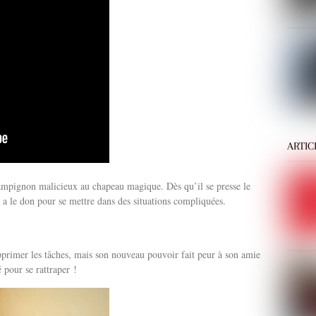
ARTIC
hampignon malicieux au chapeau magique. Dès qu’il se presse le
l a le don pour se mettre dans des situations compliquées.
upprimer les tâches, mais son nouveau pouvoir fait peur à son amie
é pour se rattraper !