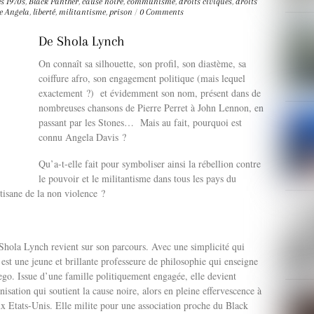
s 1970's
,
Black Panther
,
cause noire
,
communisme
,
droits civiques
,
droits
e Angela
,
liberté
,
militantisme
,
prison
/
0 Comments
De Shola Lynch
On connaît sa silhouette, son profil, son diastème, sa
coiffure afro, son engagement politique (mais lequel
exactement ?) et évidemment son nom, présent dans de
nombreuses chansons de Pierre Perret à John Lennon, en
passant par les Stones… Mais au fait, pourquoi est
connu Angela Davis ?
Qu’a-t-elle fait pour symboliser ainsi la rébellion contre
le pouvoir et le militantisme dans tous les pays du
tisane de la non violence ?
hola Lynch revient sur son parcours. Avec une simplicité qui
est une jeune et brillante professeure de philosophie qui enseigne
ego. Issue d’une famille politiquement engagée, elle devient
sation qui soutient la cause noire, alors en pleine effervescence à
ux Etats-Unis. Elle milite pour une association proche du Black