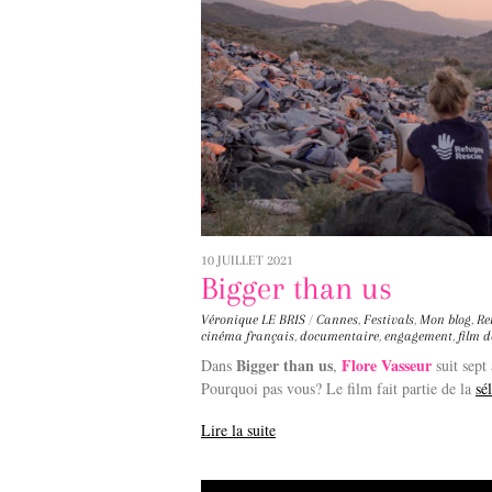
10 JUILLET 2021
Bigger than us
Véronique LE BRIS
/
Cannes
,
Festivals
,
Mon blog
,
Re
cinéma français
,
documentaire
,
engagement
,
film 
Bigger than us
Flore Vasseur
Dans
,
suit sept
Pourquoi pas vous? Le film fait partie de la
sé
Lire la suite