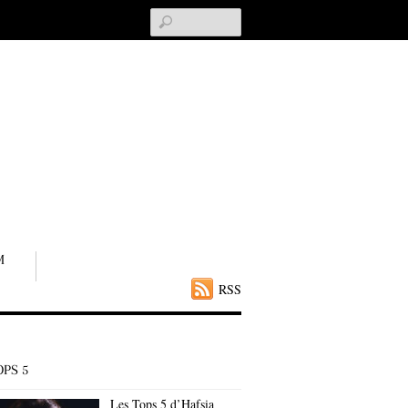
Search
M
RSS
OPS 5
Les Tops 5 d’Hafsia