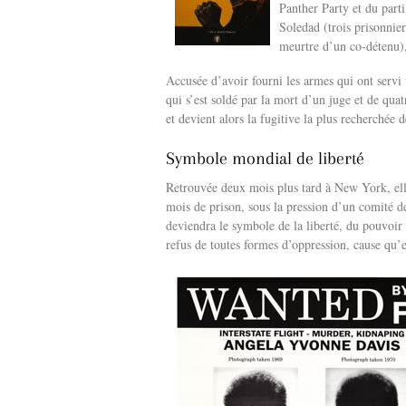
Panther Party et du part
Soledad (trois prisonnier
meurtre d’un co-détenu),
Accusée d’avoir fourni les armes qui ont servi 
qui s’est soldé par la mort d’un juge et de quat
et devient alors la fugitive la plus recherchée 
Symbole mondial de liberté
Retrouvée deux mois plus tard à New York, ell
mois de prison, sous la pression d’un comité de
deviendra le symbole de la liberté, du pouvoir
refus de toutes formes d’oppression, cause qu’