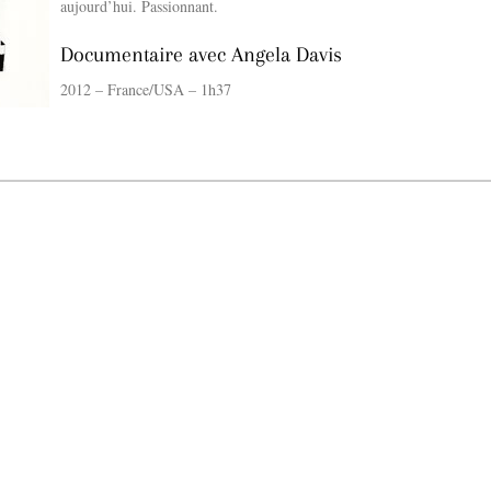
aujourd’hui. Passionnant.
Documentaire avec Angela Davis
2012 – France/USA – 1h37
La Gacilly fête les 200 ans de la photo
r célébrer les 23 ans du remarquable festival de la Gacilly et les 200 d’un art qu’il honore : la 