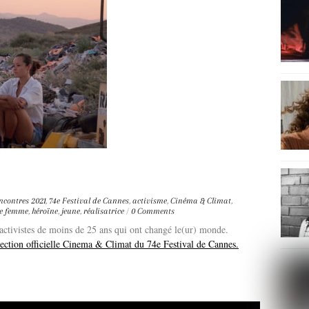
ncontres
2021
,
74e Festival de Cannes
,
activisme
,
Cinéma & Climat
,
de femme
,
héroïne
,
jeune
,
réalisatrice
/
0 Comments
 activistes de moins de 25 ans qui ont changé le(ur) monde.
lection officielle Cinema & Climat du 74e Festival de Cannes.