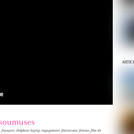
ARTIC
insoumuses
 français
,
Delphine Seyrig
,
engagement
,
féminisme
,
femme
,
film de