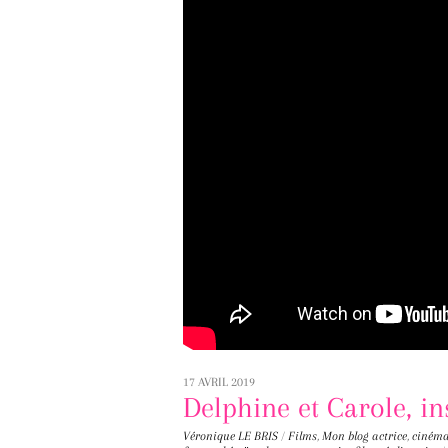
17 AVRIL 2019
Delphine et Carole, 
Véronique LE BRIS
/
Films
,
Mon blog
actrice
,
cinéma