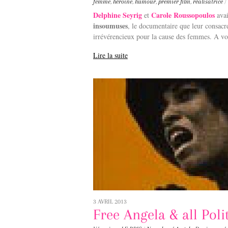
femme
,
héroïne
,
humour
,
premier film
,
réalisatrice
/
Delphine Seyrig
Carole Roussopoulos
et
avai
insoumuses
, le documentaire que leur consac
irrévérencieux pour la cause des femmes. A voi
Lire la suite
3 AVRIL 2013
Free Angela & all Poli