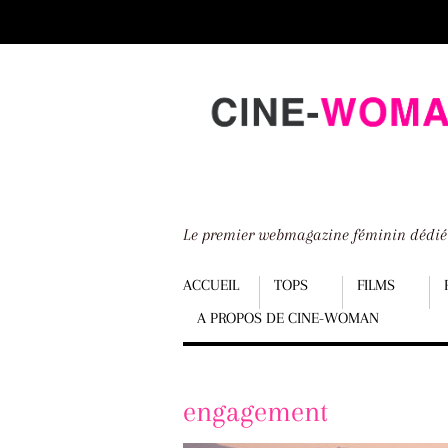
Scroll
down
to
content
Le premier webmagazine féminin dédi
Menu
ACCUEIL
TOPS
FILMS
A PROPOS DE CINE-WOMAN
Scroll
down
to
engagement
content