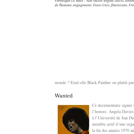
Véronique LE BRIS
/
Non classé
Angela Davis
,
année
de l'homme
,
engagement
,
Etats-Unis
,
féminisme
,
Fre
monde ? Etait-elle Black Panther ou plutôt par
Wanted
Ce documentaire signée S
l’honore. Angela Davies 
à l’Université de San Di
membre actif d’une organi
la fin des années 1970 a