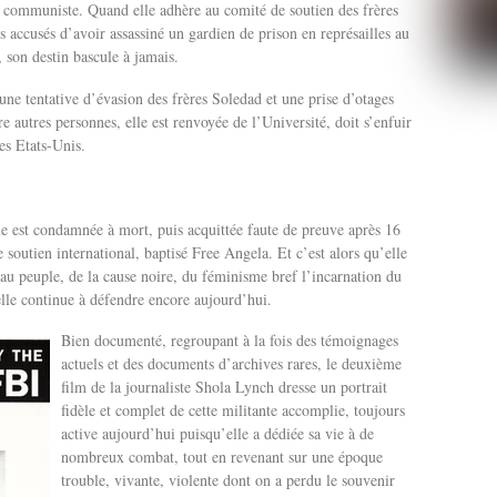
i communiste. Quand elle adhère au comité de soutien des frères
s accusés d’avoir assassiné un gardien de prison en représailles au
 son destin bascule à jamais.
une tentative d’évasion des frères Soledad et une prise d’otages
re autres personnes, elle est renvoyée de l’Université, doit s’enfuir
des Etats-Unis.
e est condamnée à mort, puis acquittée faute de preuve après 16
 soutien international, baptisé Free Angela. Et c’est alors qu’elle
 au peuple, de la cause noire, du féminisme bref l’incarnation du
elle continue à défendre encore aujourd’hui.
Bien documenté, regroupant à la fois des témoignages
actuels et des documents d’archives rares, le deuxième
film de la journaliste Shola Lynch dresse un portrait
fidèle et complet de cette militante accomplie, toujours
active aujourd’hui puisqu’elle a dédiée sa vie à de
nombreux combat, tout en revenant sur une époque
trouble, vivante, violente dont on a perdu le souvenir