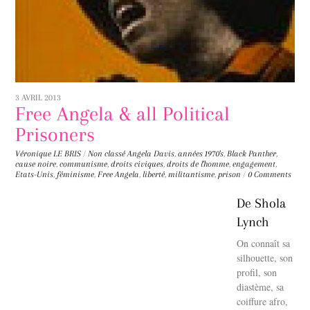
3 AVRIL 2013
Free Angela & all Political
Prisoners
Véronique LE BRIS
/
Non classé
Angela Davis
,
années 1970's
,
Black Panther
,
cause noire
,
communisme
,
droits civiques
,
droits de l'homme
,
engagement
,
Etats-Unis
,
féminisme
,
Free Angela
,
liberté
,
militantisme
,
prison
/
0 Comments
De Shola
Lynch
On connaît sa
silhouette, son
profil, son
diastème, sa
coiffure afro,