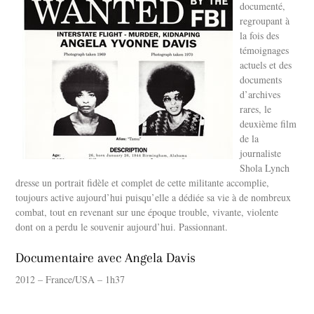
documenté,
regroupant à
la fois des
témoignages
actuels et des
documents
d’archives
rares, le
deuxième film
de la
journaliste
Shola Lynch
dresse un portrait fidèle et complet de cette militante accomplie,
toujours active aujourd’hui puisqu’elle a dédiée sa vie à de nombreux
combat, tout en revenant sur une époque trouble, vivante, violente
dont on a perdu le souvenir aujourd’hui. Passionnant.
Documentaire avec Angela Davis
2012 – France/USA – 1h37