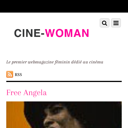
Scroll
down
to
Scroll
Menu
content
down
to
content
Le premier webmagazine féminin dédié au cinéma
RSS
Free Angela