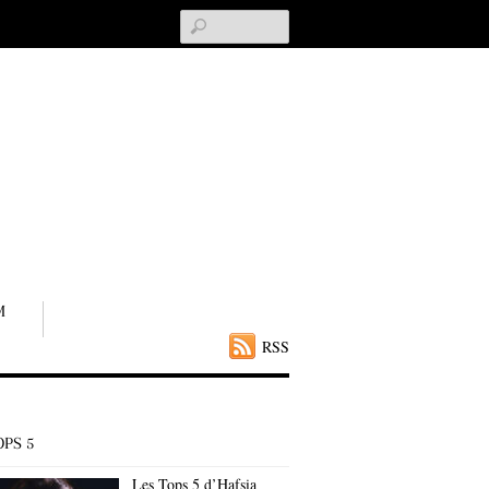
Search
M
RSS
OPS 5
Les Tops 5 d’Hafsia