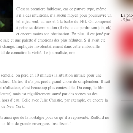
C’est sa première faiblesse, car ce pauvre type, même
La phot
s’il a des intuitions, n’a aucun moyen pour poursuivre un
15 juil
tel enjeu seul, au nez et à la barbe du FBI. On comprend
à peine sa détermination (il risque de perdre son job, ok)
et encore moins son obstination. En plus, il est joué par
 sale et une palette d’émotions des plus réduites. S’il avait été
 été changé. Impliquée involontairement dans cette embrouille
tal de connaître la vérité. Le journaliste, non.
 semelle, on perd en 10 minutes la situation initiale pour une
dford. Certes, il n’a pas perdu grand-chose de sa splendeur. Il sait
réalisateur, c’est beaucoup plus contestable. Du coup, le film
 pleurer) mais est régulièrement sauvé par des scènes ou des
 hors d’eau. Celle avec Julie Christie, par exemple, ou encore la
l de New York.
s ainsi que de la nostalgie pour ce qu’il a représenté, Redford ne
 un film de grande envergure. Insuffisant !