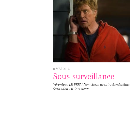
8 MAI 2013
Sous surveillance
Véronique LE BRIS
/
Non classé
avenir
,
clandestinit
Sarandon
/
0 Comments