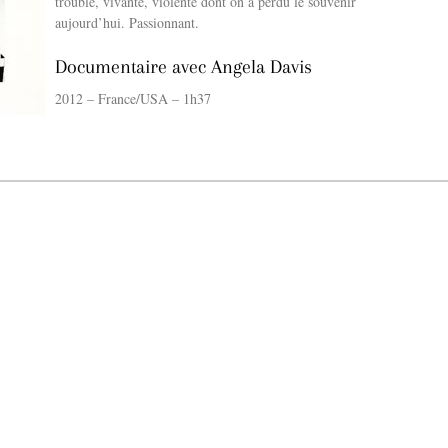
trouble, vivante, violente dont on a perdu le souvenir
aujourd’hui. Passionnant.
Documentaire avec Angela Davis
2012 – France/USA – 1h37
La Gacilly fête les 200 ans de la photo
r célébrer les 23 ans du remarquable festival de la Gacilly et les 200 d’un art qu’il honore : la 