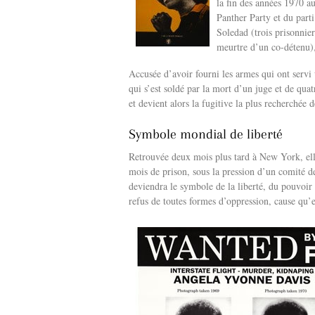
la fin des années 1970 a
Panther Party et du part
Soledad (trois prisonnier
meurtre d’un co-détenu),
Accusée d’avoir fourni les armes qui ont servi 
qui s’est soldé par la mort d’un juge et de quat
et devient alors la fugitive la plus recherchée 
Symbole mondial de liberté
Retrouvée deux mois plus tard à New York, ell
mois de prison, sous la pression d’un comité de
deviendra le symbole de la liberté, du pouvoir
refus de toutes formes d’oppression, cause qu’