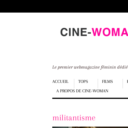
Scroll
down
to
content
Le premier webmagazine féminin dédi
Menu
ACCUEIL
TOPS
FILMS
A PROPOS DE CINE-WOMAN
Scroll
down
to
militantisme
content