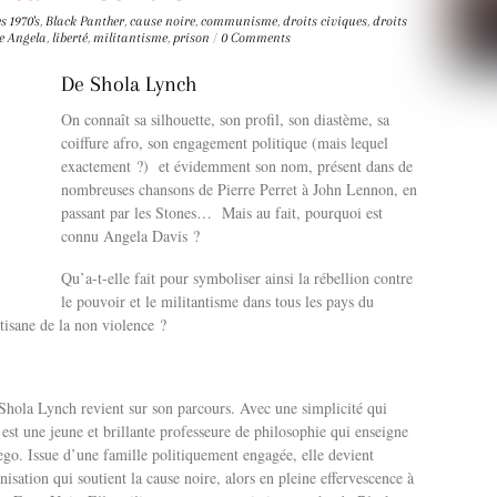
s 1970's
,
Black Panther
,
cause noire
,
communisme
,
droits civiques
,
droits
e Angela
,
liberté
,
militantisme
,
prison
/
0 Comments
De Shola Lynch
On connaît sa silhouette, son profil, son diastème, sa
coiffure afro, son engagement politique (mais lequel
exactement ?) et évidemment son nom, présent dans de
nombreuses chansons de Pierre Perret à John Lennon, en
passant par les Stones… Mais au fait, pourquoi est
connu Angela Davis ?
Qu’a-t-elle fait pour symboliser ainsi la rébellion contre
le pouvoir et le militantisme dans tous les pays du
tisane de la non violence ?
hola Lynch revient sur son parcours. Avec une simplicité qui
est une jeune et brillante professeure de philosophie qui enseigne
ego. Issue d’une famille politiquement engagée, elle devient
sation qui soutient la cause noire, alors en pleine effervescence à