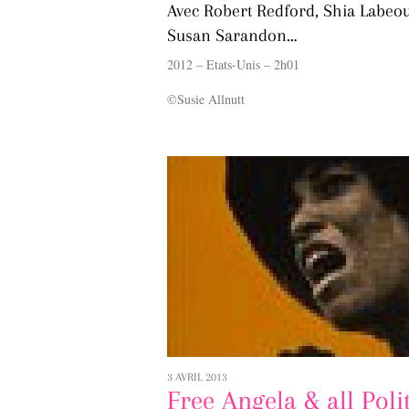
Avec Robert Redford, Shia Labeouf,
Susan Sarandon…
2012 – Etats-Unis – 2h01
©Susie Allnutt
3 AVRIL 2013
Free Angela & all Poli