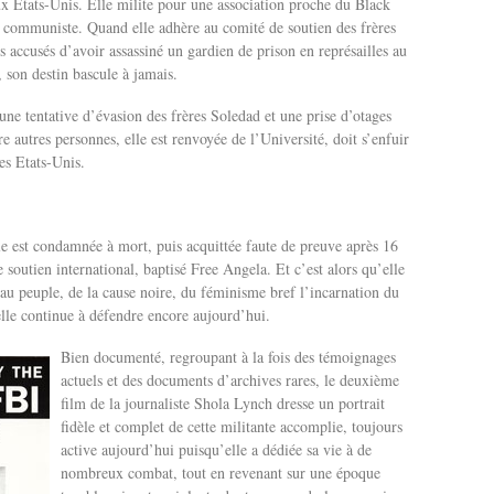
ux Etats-Unis. Elle milite pour une association proche du Black
i communiste. Quand elle adhère au comité de soutien des frères
s accusés d’avoir assassiné un gardien de prison en représailles au
 son destin bascule à jamais.
une tentative d’évasion des frères Soledad et une prise d’otages
re autres personnes, elle est renvoyée de l’Université, doit s’enfuir
des Etats-Unis.
e est condamnée à mort, puis acquittée faute de preuve après 16
 soutien international, baptisé Free Angela. Et c’est alors qu’elle
 au peuple, de la cause noire, du féminisme bref l’incarnation du
elle continue à défendre encore aujourd’hui.
Bien documenté, regroupant à la fois des témoignages
actuels et des documents d’archives rares, le deuxième
film de la journaliste Shola Lynch dresse un portrait
fidèle et complet de cette militante accomplie, toujours
active aujourd’hui puisqu’elle a dédiée sa vie à de
nombreux combat, tout en revenant sur une époque