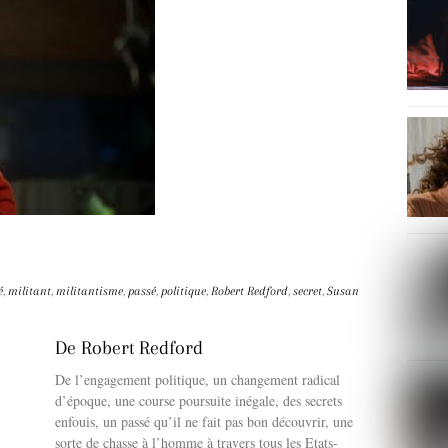
é
,
militant
,
militantisme
,
passé
,
politique
,
Robert Redford
,
secret
,
Susan
De Robert Redford
De l’engagement politique, un changement radical
d’époque, une course poursuite inégale, des secrets
enfouis, un passé qu’il ne fait pas bon découvrir, une
sorte de chasse à l’homme à travers tous les Etats-