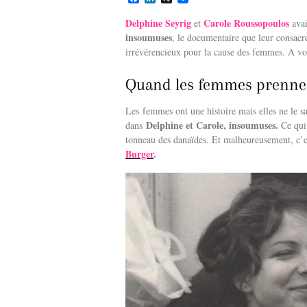
a
i
c
n
Delphine Seyrig
Carole Roussopoulos
et
avai
e
k
insoumuses
, le documentaire que leur consac
b
e
irrévérencieux pour la cause des femmes. A voi
o
d
o
I
k
n
Quand les femmes prennen
Les femmes ont une histoire mais elles ne le sa
Delphine et Carole, insoumuses.
dans
Ce qui 
tonneau des danaïdes. Et malheureusement, c’e
Burger
.