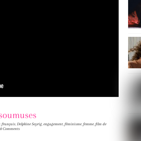
insoumuses
 français
,
Delphine Seyrig
,
engagement
,
féminisme
,
femme
,
film de
0 Comments