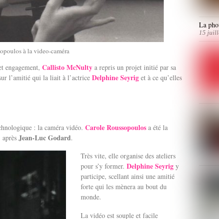
La phot
15 juil
opoulos à la video-caméra
Callisto McNulty
cet engagement,
a repris un projet initié par sa
Delphine Seyrig
sur l’amitié qui la liait à l’actrice
et à ce qu’elles
Carole Roussopoulos
echnologique : la caméra vidéo.
a été la
Jean-Luc Godard
, après
.
Très vite, elle organise des ateliers
Delphine Seyrig
pour s’y former.
y
participe, scellant ainsi une amitié
forte qui les mènera au bout du
monde.
La vidéo est souple et facile