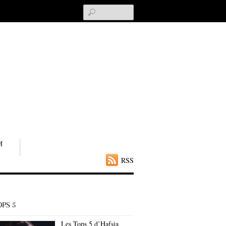
Search
M
RSS
OPS 5
Les Tops 5 d’Hafsia