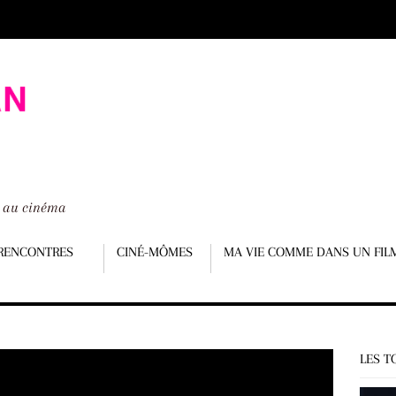
é au cinéma
RENCONTRES
CINÉ-MÔMES
MA VIE COMME DANS UN FIL
LES T