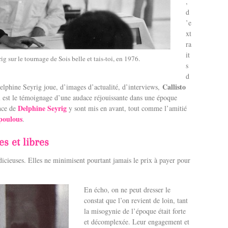
,
d
’e
xt
ra
it
 sur le tournage de Sois belle et tais-toi, en 1976.
s
d
Callisto
Delphine Seyrig joue, d’images d’actualité, d’interviews,
l est le témoignage d’une audace réjouissante dans une époque
Delphine Seyrig
ence de
y sont mis en avant, tout comme l’amitié
poulous
.
es et libres
udicieuses. Elles ne minimisent pourtant jamais le prix à payer pour
En écho, on ne peut dresser le
constat que l’on revient de loin, tant
la misogynie de l’époque était forte
et décomplexée. Leur engagement et