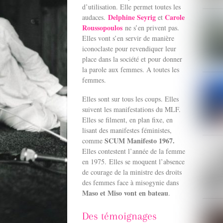
d’utilisation. Elle permet toutes les
Delphine Seyrig
Carole
audaces.
et
Roussopoulos
ne s’en privent pas.
Elles vont s’en servir de manière
iconoclaste pour revendiquer leur
place dans la société et pour donner
la parole aux femmes. A toutes les
femmes.
Elles sont sur tous les coups. Elles
suivent les manifestations du MLF.
Elles se filment, en plan fixe, en
lisant des manifestes féministes,
SCUM Manifesto 1967.
comme
Elles contestent l’année de la femme
en 1975. Elles se moquent l’absence
de courage de la ministre des droits
des femmes face à misogynie dans
Maso et Miso vont en bateau
.
Des témoignages