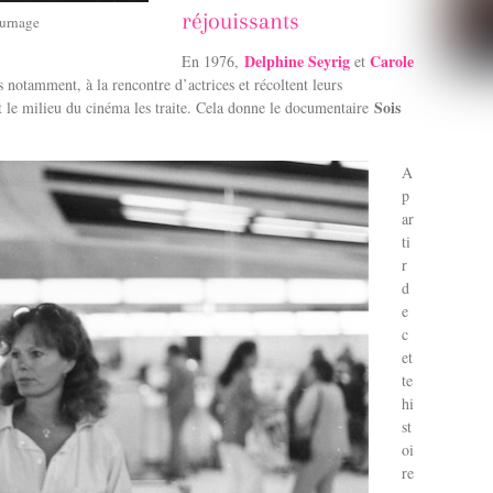
réjouissants
ournage
Delphine Seyrig
Carole
En 1976,
et
 notamment, à la rencontre d’actrices et récoltent leurs
Sois
t le milieu du cinéma les traite. Cela donne le documentaire
A
p
ar
ti
r
d
e
c
et
te
hi
st
oi
re