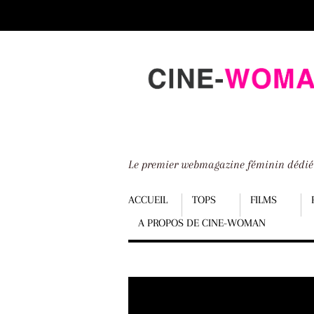
Scroll
down
to
content
Le premier webmagazine féminin dédi
Menu
ACCUEIL
TOPS
FILMS
A PROPOS DE CINE-WOMAN
Scroll
down
to
content