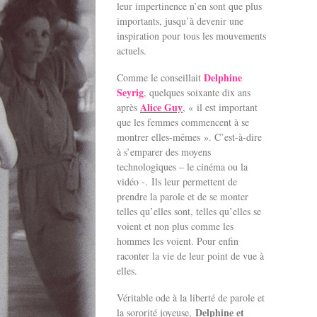
leur impertinence n’en sont que plus
importants, jusqu’à devenir une
inspiration pour tous les mouvements
actuels.
Delphine
Comme le conseillait
Seyrig
, quelques soixante dix ans
Alice Guy
après
, « il est important
que les femmes commencent à se
montrer elles-mêmes ». C’est-à-dire
à s’emparer des moyens
technologiques – le cinéma ou la
vidéo -. Ils leur permettent de
prendre la parole et de se monter
telles qu’elles sont, telles qu’elles se
voient et non plus comme les
hommes les voient. Pour enfin
raconter la vie de leur point de vue à
elles.
Véritable ode à la liberté de parole et
Delphine et
la sororité joyeuse,