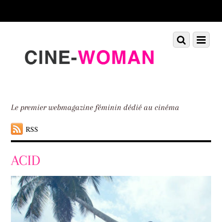
Scroll
down
to
Scroll
Menu
content
down
to
content
Le premier webmagazine féminin dédié au cinéma
RSS
ACID