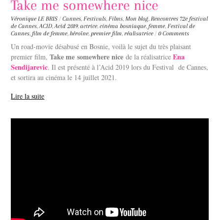
Take me somewhere nice
Véronique LE BRIS
/
Cannes
,
Festivals
,
Films
,
Mon blog
,
Rencontres
72e festival
de Cannes
,
ACID
,
Acid 2019
,
actrice
,
cinéma bosniaque
,
femme
,
Festival de
Cannes
,
film de femme
,
héroïne
,
premier film
,
réalisatrice
/
0 Comments
Un road-movie désabusé en Bosnie, voilà le sujet du très plaisant
Take me
somewhere nice
Ena
premier film,
de la réalisatrice
Sendijarevic
. Il est présenté à l’Acid 2019 lors du Festival de Cannes,
et sortira au cinéma le 14 juillet 2021.
Lire la suite