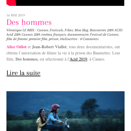
16 MAI 2019
Des hommes
Véronique LE BRIS
/
Cannes
,
Festivals
,
Films
,
Mon blog
,
Rencontres
2019
,
ACID
,
Acid 2019
,
Cannes 2019
,
cinéma français
,
documentaire
,
Festival de Cannes
,
film de femme
,
premier film
,
prison
,
réalisatrice
/
0 Comments
Alice Odiot
Jean-Robert Viallet
et
, tous deux documentaristes, ont
obtenu l’autorisation de filmer la vie à la prison des Baumettes. Leur
Des hommes,
film,
est sélectionné à l’
Acid 2019
, à Cannes.
Lire la suite