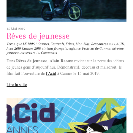
15 MAI 2019
Rêves de jeunesse
Véronique LE BRIS
/
Cannes
,
Festivals
,
Films
,
Mon blog
,
Rencontres
2019
,
ACID
,
Acid 2019
,
Cannes 2019
,
cinéma français
,
enfance
,
Festival de Cannes
,
héroïne
,
jeunesse
,
ouverture
/
0 Comments
Rêves de jeunesse
Alain Raoust
Dans
,
revient sur la perte des idéaux
de jeunes gens d’aujourd’hui. Démonstratif, décousu et maladroit, le
film fait l’ouverture de
l’Acid
à Cannes le 15 mai 2019.
Lire la suite