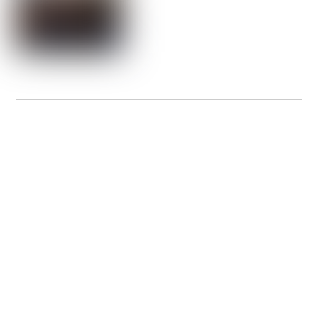
La Gacilly fête les 200 ans de la photo
20 expos pour célébrer les 23 ans du remarquable festival de la Gacilly et les 200
d’un art qu’il honore : la photographie.