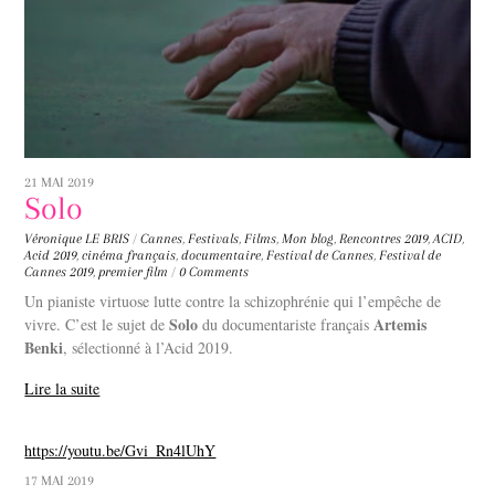
21 MAI 2019
Solo
Véronique LE BRIS
/
Cannes
,
Festivals
,
Films
,
Mon blog
,
Rencontres
2019
,
ACID
,
Acid 2019
,
cinéma français
,
documentaire
,
Festival de Cannes
,
Festival de
Cannes 2019
,
premier film
/
0 Comments
Un pianiste virtuose lutte contre la schizophrénie qui l’empêche de
Solo
Artemis
vivre. C’est le sujet de
du documentariste français
Benki
, sélectionné à l’Acid 2019.
Lire la suite
https://youtu.be/Gvi_Rn4lUhY
17 MAI 2019