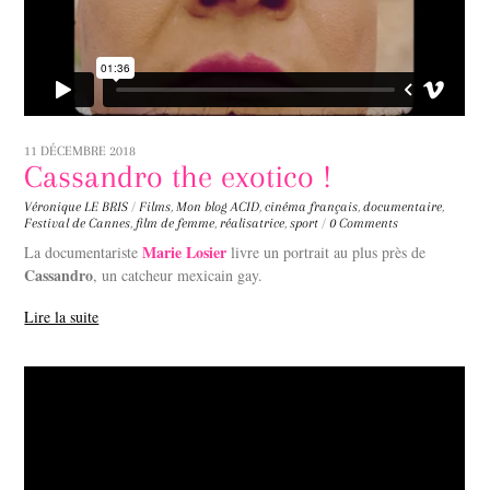
11 DÉCEMBRE 2018
Cassandro the exotico !
Véronique LE BRIS
/
Films
,
Mon blog
ACID
,
cinéma français
,
documentaire
,
Festival de Cannes
,
film de femme
,
réalisatrice
,
sport
/
0 Comments
Marie Losier
La documentariste
livre un portrait au plus près de
Cassandro
, un catcheur mexicain gay.
Lire la suite