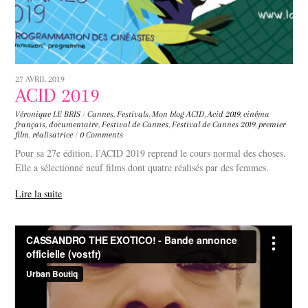
27 AVRIL 2019
ACID 2019
Véronique LE BRIS
/
Cannes
,
Festivals
,
Mon blog
ACID
,
Acid 2019
,
cinéma
français
,
documentaire
,
Festival de Cannes
,
Festival de Cannes 2019
,
premier
film
,
réalisatrice
/
0 Comments
Pour sa 27e édition, l’ACID 2019 reprend le cours normal des choses.
Elle a sélectionné neuf films dont quatre réalisés par des femmes.
Lire la suite