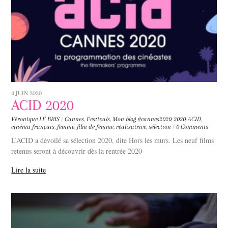
4 JUIN 2020
ACID 2020
Véronique LE BRIS
/
Cannes
,
Festivals
,
Mon blog
#cannes2020
,
2020
,
ACID
,
cinéma français
,
femme
,
film de femme
,
réalisatrice
,
sélection
/
0 Comments
L’ACID a dévoilé sa sélection 2020, dite Hors les murs. Les neuf films
retenus seront à découvrir dès la rentrée 2020
Lire la suite