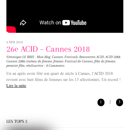
6 MAI 2018
26e ACID – Cannes 2018
Véronique LE BRIS
/
Mon blog
,
Cannes
,
Festivals
,
Rencontres
ACID
,
ACID 2018
,
Cannes 2018
,
cinéma de femme
,
femme
,
Festival de Cannes
,
film de femme
,
premier film
,
réalisatrice
/
0 Comments
Un an après avoir fêté son quart de siècle à Cannes, l’ACID 2018
revient avec huit films de femmes sur les 13 sélectionnés. Un record !
Lire la suite
1
2
3
LES TOPS 5