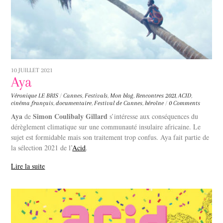
10 JUILLET 2021
Aya
Véronique LE BRIS
/
Cannes
,
Festivals
,
Mon blog
,
Rencontres
2021
,
ACID
,
cinéma français
,
documentaire
,
Festival de Cannes
,
héroïne
/
0 Comments
Aya
Simon Coulibaly Gillard
de
s’intéresse aux conséquences du
dérèglement climatique sur une communauté insulaire africaine. Le
sujet est formidable mais son traitement trop confus. Aya fait partie de
la sélection 2021 de l’
Acid
.
Lire la suite