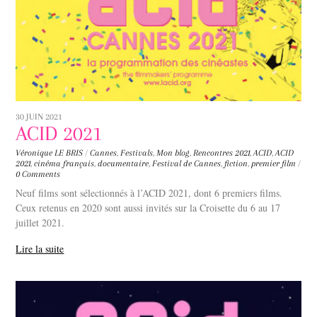
30 JUIN 2021
ACID 2021
Véronique LE BRIS
/
Cannes
,
Festivals
,
Mon blog
,
Rencontres
2021
,
ACID
,
ACID
2021
,
cinéma français
,
documentaire
,
Festival de Cannes
,
fiction
,
premier film
/
0 Comments
Neuf films sont sélectionnés à l’ACID 2021, dont 6 premiers films.
Ceux retenus en 2020 sont aussi invités sur la Croisette du 6 au 17
juillet 2021.
Lire la suite