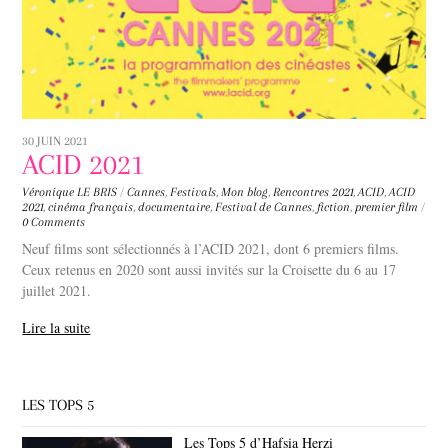
30 JUIN 2021
ACID 2021
Véronique LE BRIS
/
Cannes
,
Festivals
,
Mon blog
,
Rencontres
2021
,
ACID
,
ACID
2021
,
cinéma français
,
documentaire
,
Festival de Cannes
,
fiction
,
premier film
/
0 Comments
Neuf films sont sélectionnés à l’ACID 2021, dont 6 premiers films.
Ceux retenus en 2020 sont aussi invités sur la Croisette du 6 au 17
juillet 2021.
Lire la suite
LES TOPS 5
Les Tops 5 d’Hafsia Herzi