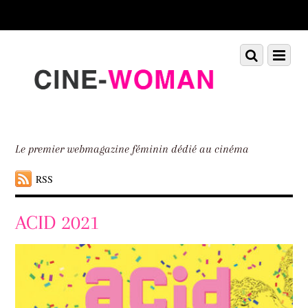
Scroll
down
to
Scroll
Menu
content
down
to
content
Le premier webmagazine féminin dédié au cinéma
RSS
ACID 2021