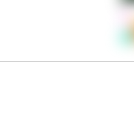
Dolce Vita sur Seine
néma italien Dolce Vita sur Seine met à l’honneur 5 films inédits de réalisatrices contemporaines. E