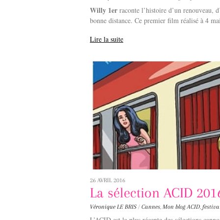
Willy 1er
raconte l’histoire d’un renouveau, d
bonne distance. Ce premier film réalisé à 4 mai
Lire la suite
26 AVRIL 2016
La sélection ACID 201
Véronique LE BRIS
/
Cannes
,
Mon blog
ACID
,
festiv
L’ACID est la plus récente des sélections cannoi