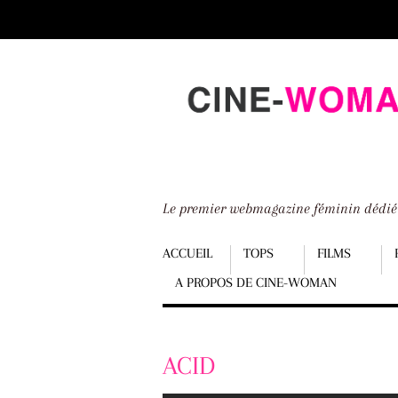
Scroll
down
to
content
Le premier webmagazine féminin dédi
Menu
ACCUEIL
TOPS
FILMS
A PROPOS DE CINE-WOMAN
Scroll
down
to
ACID
content