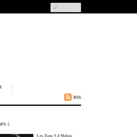
Search
M
RSS
OPS 5
Les Tops 5 d’Hafsia