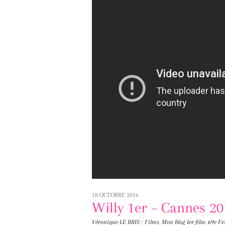
18 OCTOBRE 2016
Willy 1er – Cannes 20
Véronique LE BRIS
/
Films
,
Mon blog
1er film
,
69e Fe