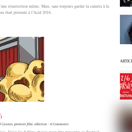
’une résurrection même. Mais, sans toujours garder la caméra à la
ns était présenté à l’Acid 2016.
ARTIC
6
al Cannes
,
premier film
,
sélection
/
0 Comments
ses. Voici les 9 films choisis pour être présentés au Festival