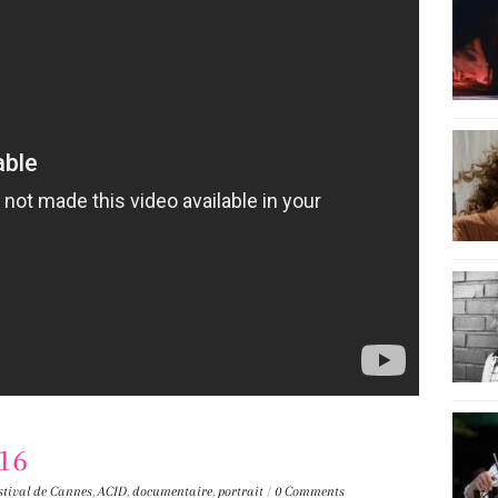
16
stival de Cannes
,
ACID
,
documentaire
,
portrait
/
0 Comments