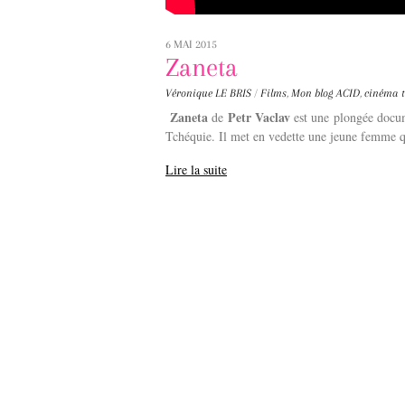
6 MAI 2015
Zaneta
Véronique LE BRIS
/
Films
,
Mon blog
ACID
,
cinéma 
Zaneta
Petr Vaclav
de
est une plongée docum
Tchéquie. Il met en vedette une jeune femme qu
Lire la suite