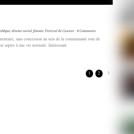
tchèque
,
drame social
,
femme
,
Festival de Cannes
/
0 Comments
entaire, sans concession au sein de la communauté rom de
i aspire à une vie normale. Intéressant.
1
2
3