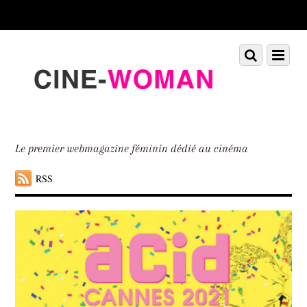
Scroll
down
to
Scroll
Menu
content
down
to
content
Le premier webmagazine féminin dédié au cinéma
RSS