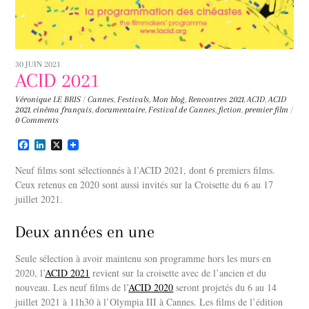
30 JUIN 2021
ACID 2021
Véronique LE BRIS
/
Cannes
,
Festivals
,
Mon blog
,
Rencontres
2021
,
ACID
,
ACID
2021
,
cinéma français
,
documentaire
,
Festival de Cannes
,
fiction
,
premier film
/
0 Comments
F
L
X
a
i
c
n
Neuf films sont sélectionnés à l’ACID 2021, dont 6 premiers films.
e
k
Ceux retenus en 2020 sont aussi invités sur la Croisette du 6 au 17
b
e
juillet 2021.
o
d
o
I
k
n
Deux années en une
Seule sélection à avoir maintenu son programme hors les murs en
2020, l’
ACID 2021
revient sur la croisette avec de l’ancien et du
nouveau. Les neuf films de l’
ACID 2020
seront projetés du 6 au 14
juillet 2021 à 11h30 à l’Olympia III à Cannes. Les films de l’édition