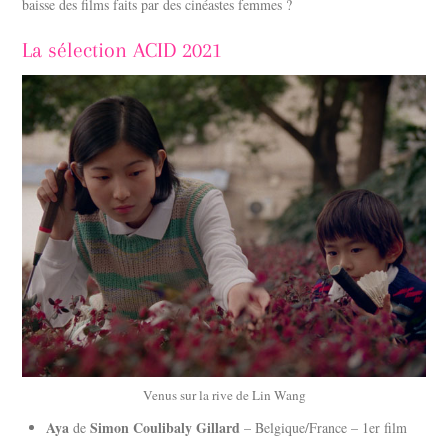
baisse des films faits par des cinéastes femmes ?
La sélection ACID 2021
Venus sur la rive de Lin Wang
Aya
Simon Coulibaly Gillard
de
– Belgique/France – 1er film