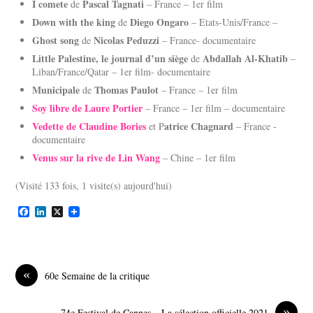
I comete
Pascal Tagnati
de
– France – 1er film
Down with the king
Diego Ongaro
de
– Etats-Unis/France –
Ghost song
Nicolas Peduzzi
de
– France- documentaire
Little Palestine, le journal d’un siège
Abdallah Al-Khatib
de
–
Liban/France/Qatar – 1er film- documentaire
Municipale
Thomas Paulot
de
– France – 1er film
Soy libre de Laure Portier
– France – 1er film – documentaire
Vedette de Claudine Bories
atrice Chagnard
et P
– France -
documentaire
Venus sur la rive de Lin Wang
– Chine – 1er film
(Visité 133 fois, 1 visite(s) aujourd'hui)
F
L
X
a
i
c
n
e
k
b
e
o
d
«
60e Semaine de la critique
o
I
k
n
»
74e Festival de Cannes – La sélection officielle 2021