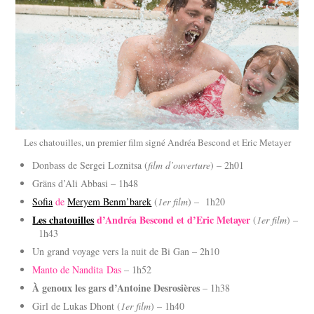
Les chatouilles, un premier film signé Andréa Bescond et Eric Metayer
Donbass de Sergei Loznitsa (
film d’ouverture
) – 2h01
Gräns d’Ali Abbasi – 1h48
Sofia
de
Meryem Benm’barek
(
1er film
) – 1h20
Les chatouilles
d’Andréa Bescond et d’Eric Metayer
(
1er film
) –
1h43
Un grand voyage vers la nuit de Bi Gan – 2h10
Manto de Nandita Das
– 1h52
À genoux les gars d’Antoine Desrosières
– 1h38
Girl de Lukas Dhont (
1er film
) – 1h40