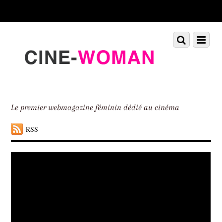
Scroll
down
to
Scroll
Menu
content
down
to
content
Le premier webmagazine féminin dédié au cinéma
RSS