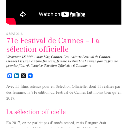
6 MAI 2018
71e Festival de Cannes – La
sélection officielle
Véronique LE BRIS
/
Mon blog
,
Cannes
,
Festivals
71e Festival de Cannes
,
Cannes Classics
,
cinéma français
,
femme
,
Festival de Cannes
,
film de femme
,
premier film
,
réalisatrice
,
Sélection Officielle
/
0 Comments
F
L
X
a
i
c
n
Avec 55 films retenus pour en Sélection Officielle, dont 11 réalisés par
e
k
des femmes, la 71e édition du Festival de Cannes fait moins bien qu’en
b
e
2017.
o
d
o
I
k
n
La sélection officielle
En 2017, on ne parlait pas d’année record, mais l’augure était