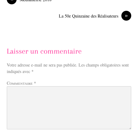
o
I
k
n
»
La 50e Quinzaine des Réalisateurs
Laisser un commentaire
Votre adresse e-mail ne sera pas publiée.
Les champs obligatoires sont
indiqués avec
*
Commentaire
*