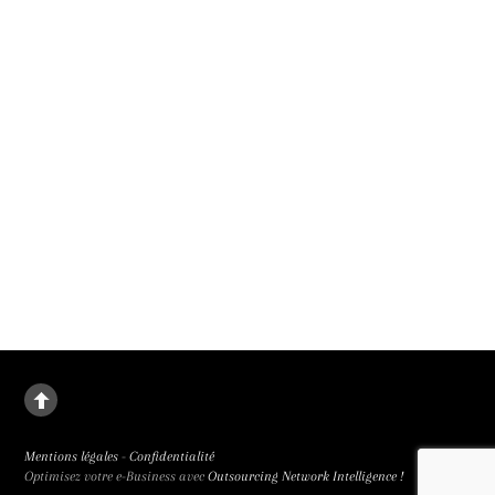
9 septembre 2026.
La deuxième fille
Le destin de Juanjuan, petite fille rebelle, dans la Chine de l’enfant unique. La
deuxième fille signée Zou Jing, révélé à la 65e Semaine de la Critique et primée
trois fois, est de facture classique et bouleversant.
Mentions légales
-
Confidentialité
Optimisez votre e-Business avec
Outsourcing Network Intelligence !