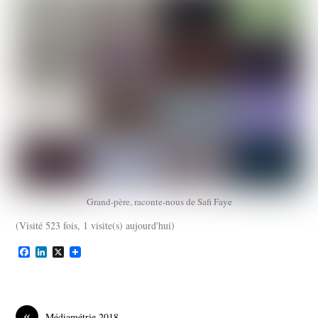
Grand-père, raconte-nous de Safi Faye
(Visité 523 fois, 1 visite(s) aujourd'hui)
F
L
X
a
i
c
n
e
k
b
e
o
d
«
Médiamétrie 2018