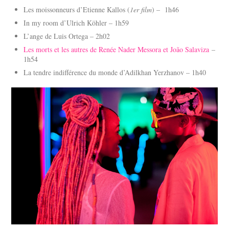
Les moissonneurs d’Etienne Kallos (
1er film
) – 1h46
In my room d’Ulrich Köhler – 1h59
L’ange de Luis Ortega – 2h02
Les morts et les autres de Renée Nader Messora et João Salaviza
–
1h54
La tendre indifférence du monde d’Adilkhan Yerzhanov – 1h40