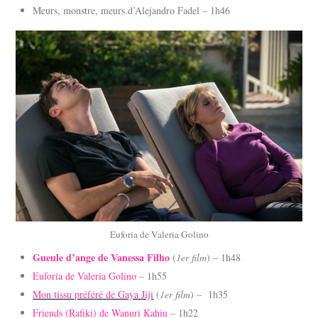
Meurs, monstre, meurs d’Alejandro Fadel – 1h46
Euforia de Valeria Golino
Gueule d’ange de Vanessa Filho
(
1er film
) – 1h48
Euforia de Valeria Golino
– 1h55
Mon tissu préféré de Gaya Jiji
(
1er film
) – 1h35
Friends (Rafiki) de Wanuri Kahiu
– 1h22