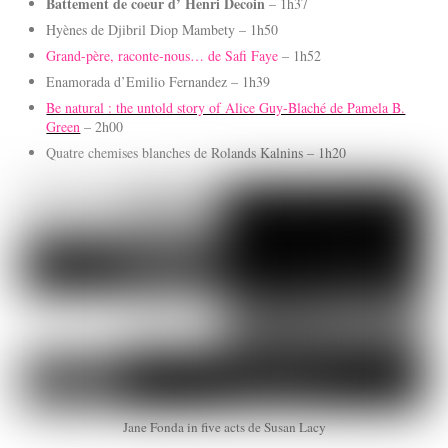
Battement de coeur d’ Henri Decoin
– 1h37
Hyènes de Djibril Diop Mambety – 1h50
Grand-père, raconte-nous… de Safi Faye
– 1h52
Enamorada d’Emilio Fernandez – 1h39
Be natural : the untold story of Alice Guy-Blaché de Pamela B.
Green
– 2h00
Quatre chemises blanches de Rolands Kalnins – 1h20
Jane Fonda in five acts de Susan Lacy