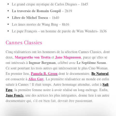
Le grand cirque mystique de Carlos Diegues – 1h45
La traversée de Romain Goupil
– 2h19
Libre de Michel Toesca
– 1h40
Les âmes mortes de Wang Bing – 8h16
Le pape François – un homme de parole de Wim Wenders- 1h36
Cannes Classics
Cinq réalisatrices ont les honneurs de la sélection Cannes Classics, dont
Margarethe von Trotta
Jane Magnusson
deux,
et
, parce qu’elles se
Ingmar Bergman
Le Septième Sceau
ont intéressés à
, célébré avec
.
Ce sont pourtant les trois autres qui intéresseront le plus Cine-Woman.
Pamela B. Green
Be Natural
En premier lieu,
dont le documentaire,
,
Alice Guy
est consacrée à
. La première réalisatrice au monde est enfin
Safi
saluée à Cannes ! Il était temps. Autre hommage attendue, celui à
Faye
, la première femme noire à avoir réalisé un long-métrage. Enfin,
Jane Fon
da
, une des actrices les plus intrigantes, donne lieu à un autre
documentaire qui, s’il est bien fait, devrait être passionnant.