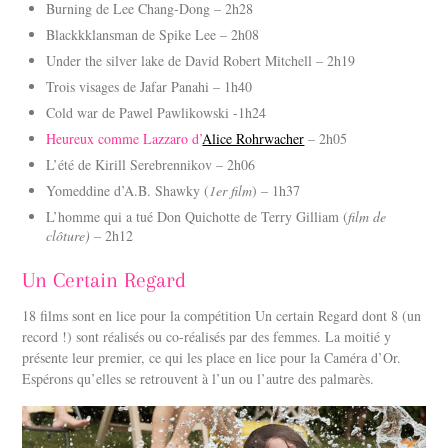
Burning de Lee Chang-Dong – 2h28
Blackkklansman de Spike Lee – 2h08
Under the silver lake de David Robert Mitchell – 2h19
Trois visages de Jafar Panahi – 1h40
Cold war de Pawel Pawlikowski -1h24
Heureux comme Lazzaro d’
Alice Rohrwacher
– 2h05
L’été de Kirill Serebrennikov – 2h06
Yomeddine d’A.B. Shawky (
1er film
) – 1h37
L’homme qui a tué Don Quichotte de Terry Gilliam (
film de
clôture) –
2h12
Un Certain Regard
18 films sont en lice pour la compétition Un certain Regard dont 8 (un
record !) sont réalisés ou co-réalisés par des femmes. La moitié y
présente leur premier, ce qui les place en lice pour la Caméra d’Or.
Espérons qu’elles se retrouvent à l’un ou l’autre des palmarès.