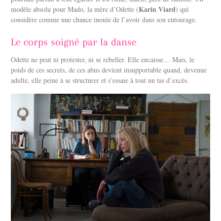
Karin Viard
modèle absolu pour Mado, la mère d’Odette (
) qui
considère comme une chance inouïe de l’avoir dans son entourage.
Le corps soigné par la danse
Odette ne peut ni protester, ni se rebeller. Elle encaisse… Mais, le
poids de ces secrets, de ces abus devient insupportable quand, devenue
adulte, elle peine à se structurer et s’essaie à tout un tas d’excès.