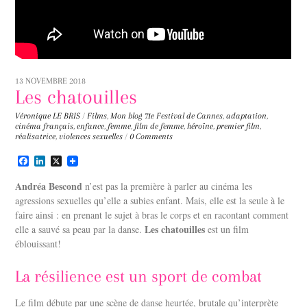
13 NOVEMBRE 2018
Les chatouilles
Véronique LE BRIS
/
Films
,
Mon blog
71e Festival de Cannes
,
adaptation
,
cinéma français
,
enfance
,
femme
,
film de femme
,
héroïne
,
premier film
,
réalisatrice
,
violences sexuelles
/
0 Comments
F
L
X
a
i
c
n
Andréa Bescond
n’est pas la première à parler au cinéma les
e
k
agressions sexuelles qu’elle a subies enfant. Mais, elle est la seule à le
b
e
faire ainsi : en prenant le sujet à bras le corps et en racontant comment
o
d
o
I
Les chatouilles
elle a sauvé sa peau par la danse.
est un film
k
n
éblouissant!
La résilience est un sport de combat
Le film débute par une scène de danse heurtée, brutale qu’interprète