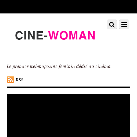
Scroll
down
to
Scroll
Menu
content
down
to
content
Le premier webmagazine féminin dédié au cinéma
RSS