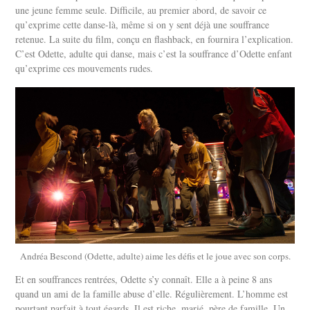
une jeune femme seule. Difficile, au premier abord, de savoir ce
qu’exprime cette danse-là, même si on y sent déjà une souffrance
retenue. La suite du film, conçu en flashback, en fournira l’explication.
C’est Odette, adulte qui danse, mais c’est la souffrance d’Odette enfant
qu’exprime ces mouvements rudes.
Andréa Bescond (Odette, adulte) aime les défis et le joue avec son corps.
Et en souffrances rentrées, Odette s’y connaît. Elle a à peine 8 ans
quand un ami de la famille abuse d’elle. Régulièrement. L’homme est
pourtant parfait à tout égards. Il est riche, marié, père de famille. Un