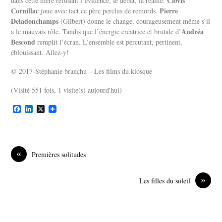
Clovis
dans cette mère refusant l’évidence, le débat, la réalité.
Cornillac
Pierre
joue avec tact ce père perclus de remords.
Deladonchamps
(Gilbert) donne le change, courageusement même s’il
Andréa
a le mauvais rôle. Tandis que l’énergie créatrice et brutale d’
Bescond
remplit l’écran. L’ensemble est percutant, pertinent,
éblouissant. Allez-y!
© 2017-Stéphanie branchu – Les films du kiosque
(Visité 551 fois, 1 visite(s) aujourd'hui)
F
L
X
a
i
c
n
e
k
b
e
o
d
«
Premières solitudes
o
I
k
n
»
Les filles du soleil