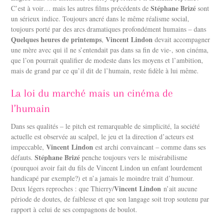
Stéphane Brizé
C’est à voir… mais les autres films précédents de
sont
un sérieux indice. Toujours ancré dans le même réalisme social,
toujours porté par des arcs dramatiques profondément humains – dans
Quelques heures de printemps
Vincent Lindon
,
devait accompagner
une mère avec qui il ne s’entendait pas dans sa fin de vie-, son cinéma,
que l’on pourrait qualifier de modeste dans les moyens et l’ambition,
mais de grand par ce qu’il dit de l’humain, reste fidèle à lui même.
La loi du marché mais un cinéma de
l’humain
Dans ses qualités – le pitch est remarquable de simplicité, la société
actuelle est observée au scalpel, le jeu et la direction d’acteurs est
Vincent Lindon
impeccable,
est archi convaincant – comme dans ses
Stéphane Brizé
défauts.
penche toujours vers le misérabilisme
(pourquoi avoir fait du fils de Vincent Lindon un enfant lourdement
handicapé par exemple?) et n’a jamais le moindre trait d’humour.
Vincent Lindon
Deux légers reproches : que Thierry/
n’ait aucune
période de doutes, de faiblesse et que son langage soit trop soutenu par
rapport à celui de ses compagnons de boulot.