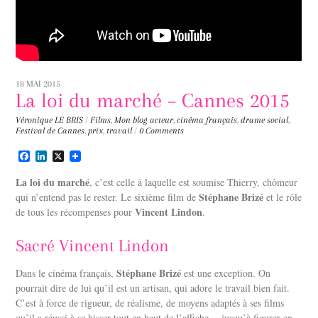
18 MAI 2015
La loi du marché – Cannes 2015
Véronique LE BRIS
/
Films
,
Mon blog
acteur
,
cinéma français
,
drame social
,
Festival de Cannes
,
prix
,
travail
/
0 Comments
F
L
X
a
i
c
n
La loi du marché
, c’est celle à laquelle est soumise Thierry, chômeur
e
k
Stéphane Brizé
qui n’entend pas le rester. Le sixième film de
et le rôle
b
e
Vincent Lindon
de tous les récompenses pour
o
d
.
o
I
k
n
Sacré Vincent Lindon
Stéphane Brizé
Dans le cinéma français,
est une exception. On
pourrait dire de lui qu’il est un artisan, qui adore le travail bien fait.
C’est à force de rigueur, de réalisme, de moyens adaptés à ses films
qu’il a réussi à se hisser tout en haut de l’affiche… jusqu’à figurer en