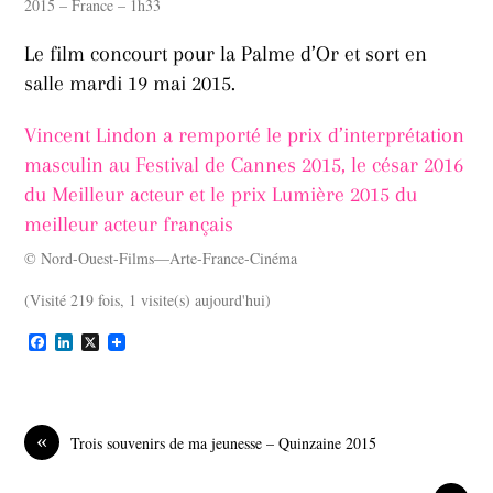
2015 – France – 1h33
Le film concourt pour la Palme d’Or et sort en
salle mardi 19 mai 2015.
Vincent Lindon a remporté le prix d’interprétation
masculin au Festival de Cannes 2015, le césar 2016
du Meilleur acteur et le prix Lumière 2015 du
meilleur acteur français
© Nord-Ouest-Films—Arte-France-Cinéma
(Visité 219 fois, 1 visite(s) aujourd'hui)
F
L
X
a
i
c
n
e
k
b
e
o
d
«
Trois souvenirs de ma jeunesse – Quinzaine 2015
o
I
k
n