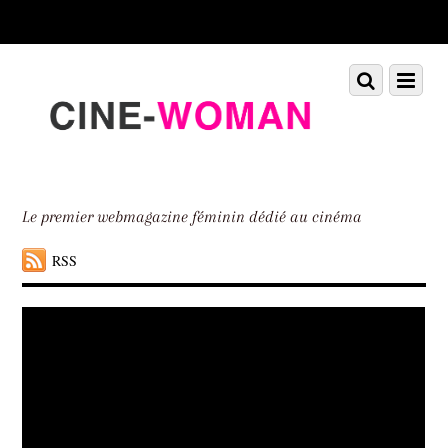
Scroll
down
to
Scroll
Menu
content
down
to
content
Le premier webmagazine féminin dédié au cinéma
RSS