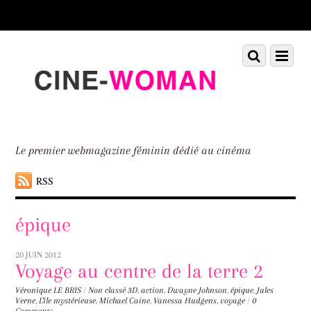
Scroll
down
to
Scroll
Menu
content
down
to
content
Le premier webmagazine féminin dédié au cinéma
RSS
épique
20 JUIN 2012
Voyage au centre de la terre 2
Véronique LE BRIS
/
Non classé
3D
,
action
,
Dwayne Johnson
,
épique
,
Jules
Verne
,
L'île mystérieuse
,
Michael Caine
,
Vanessa Hudgens
,
voyage
/
0