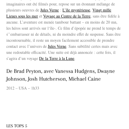
imaginaires ont été filmés pour, repose sur un étonnant mélange de
plusieurs oeuvres de
Jules Verne
:
L’île mystérieuse
,
Vingt mille
Lieues sous les mer
et
Voyage au Centre de la Terre
, sans être fidèle à
aucune. L’aventure est menée tambour battant – en moins de 20 mn,
les héros sont arrivés sur l‘île-. Ce film d’épopée ne prend le temps de
s’’embarrasser ni de détails, ni du moindre effet de suspense. Sans être
incontournable, il reste un moyen facilement accessible de prendre
contact avec l’univers de
Jules Verne
. Sans subtilité certes mais avec
une redoutable efficacité. Une suite est déjà annoncée : cette fois, il
s’agira d’un voyage
De la Terre à la Lune
.
De Brad Peyton, avec Vanessa Hudgens, Dwayne
Johnson, Josh Hutcherson, Michael Caine
2012 – USA – 1h33
LES TOPS 5