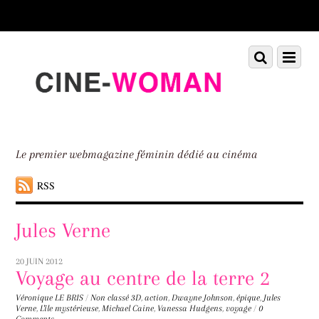
Scroll
down
to
Scroll
Menu
content
down
to
content
Le premier webmagazine féminin dédié au cinéma
RSS
Jules Verne
20 JUIN 2012
Voyage au centre de la terre 2
Véronique LE BRIS
/
Non classé
3D
,
action
,
Dwayne Johnson
,
épique
,
Jules
Verne
,
L'île mystérieuse
,
Michael Caine
,
Vanessa Hudgens
,
voyage
/
0