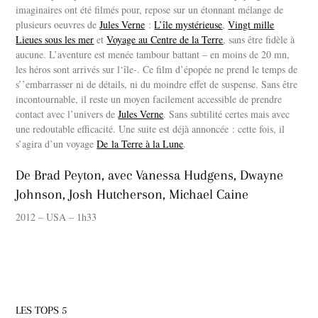
imaginaires ont été filmés pour, repose sur un étonnant mélange de
plusieurs oeuvres de
Jules Verne
:
L’île mystérieuse
,
Vingt mille
Lieues sous les mer
et
Voyage au Centre de la Terre
, sans être fidèle à
aucune. L’aventure est menée tambour battant – en moins de 20 mn,
les héros sont arrivés sur l‘île-. Ce film d’épopée ne prend le temps de
s’’embarrasser ni de détails, ni du moindre effet de suspense. Sans être
incontournable, il reste un moyen facilement accessible de prendre
contact avec l’univers de
Jules Verne
. Sans subtilité certes mais avec
une redoutable efficacité. Une suite est déjà annoncée : cette fois, il
s’agira d’un voyage
De la Terre à la Lune
.
De Brad Peyton, avec Vanessa Hudgens, Dwayne
Johnson, Josh Hutcherson, Michael Caine
2012 – USA – 1h33
LES TOPS 5