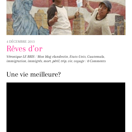
4 DÉCEMBRE 2013
Rêves d’or
Véronique LE BRIS
/
Mon blog
clandestin
,
Etats-Unis
,
Guatemala
,
immigration
,
immigrés
,
mort
,
péril
,
trip
,
vie
,
voyage
/
0 Comments
Une vie meilleure?