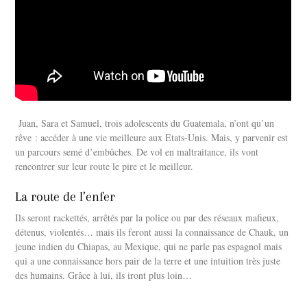
Juan, Sara et Samuel, trois adolescents du Guatemala, n’ont qu’un
rêve : accéder à une vie meilleure aux Etats-Unis. Mais, y parvenir est
un parcours semé d’embûches. De vol en maltraitance, ils vont
rencontrer sur leur route le pire et le meilleur.
La route de l’enfer
Ils seront rackettés, arrêtés par la police ou par des réseaux mafieux,
détenus, violentés… mais ils feront aussi la connaissance de Chauk, un
jeune indien du Chiapas, au Mexique, qui ne parle pas espagnol mais
qui a une connaissance hors pair de la terre et une intuition très juste
des humains. Grâce à lui, ils iront plus loin…