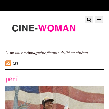
Scroll
down
to
Scroll
Menu
content
down
to
content
Le premier webmagazine féminin dédié au cinéma
RSS
péril