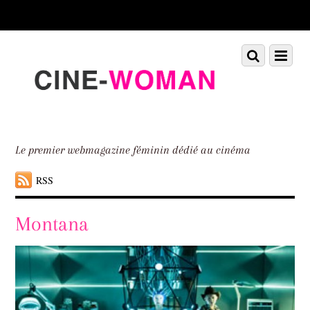
Scroll
down
to
Scroll
Menu
content
down
to
content
Le premier webmagazine féminin dédié au cinéma
RSS
Montana