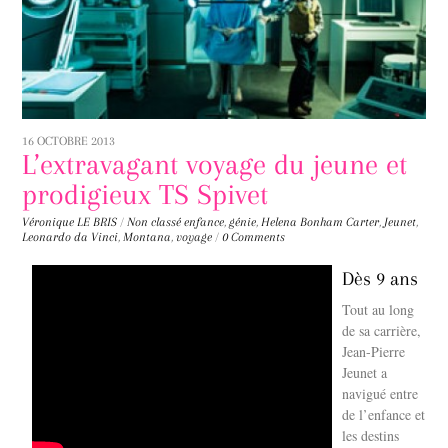
16 OCTOBRE 2013
L’extravagant voyage du jeune et
prodigieux TS Spivet
Véronique LE BRIS
/
Non classé
enfance
,
génie
,
Helena Bonham Carter
,
Jeunet
,
Leonardo da Vinci
,
Montana
,
voyage
/
0 Comments
Dès 9 ans
Tout au long
de sa carrière,
Jean-Pierre
Jeunet a
navigué entre
de l’enfance et
les destins