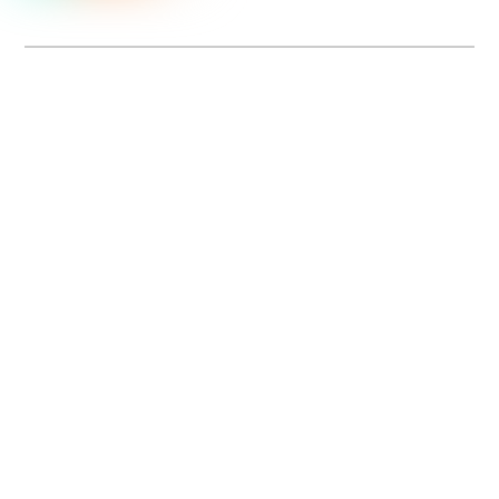
Dolce Vita sur Seine
La 5e édition du festival de cinéma italien Dolce Vita sur Seine met à l’honneur
5 films inédits de réalisatrices contemporaines. Entre autres. Jusqu’au 7 juillet.