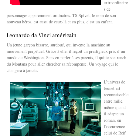
extraordinaire
s de
personnages apparemment ordinaires. TS Spivet, le nom de son
nouveau héros, est aussi de ceux-là et en plus, c’est un enfant.
Leonardo da Vinci américain
Un jeune garçon bizarre, surdoué, qui invente la machine au
mouvement perpétuel. Grâce à elle, il reçoit un prestigieux prix d’un
musée de Washington. Sans en parler à ses parents, il quitte son ranch
du Montana pour aller chercher sa récompense. Un voyage qui le
changera à jamais.
L’univers de
Jeunet est
reconnaissable
entre mille,
même quand
il adapte un
roman, en
l’occurrence
celui de Reif