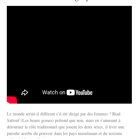
Le monde serait-il différent s’il été dirigé par des femmes ? Riad
Sattouf (Les beaux gosses) prétend que non, mais en s’amusant à
détourner le rôle traditionnel que jouent les deux sexes, il livre une
parodie acerbe du pouvoir dans les pays musulmans et du sexisme