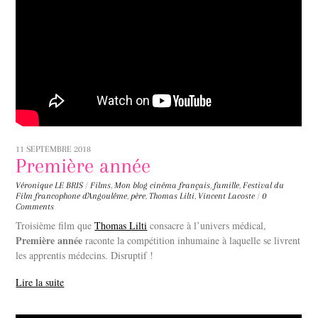
11 SEPTEMBRE 2018
Première année
Véronique LE BRIS
/
Films
,
Mon blog
cinéma français
,
famille
,
Festival du
Film francophone d'Angoulême
,
père
,
Thomas Lilti
,
Vincent Lacoste
/
0
Comments
Troisième film que
Thomas Lilti
consacre à l’univers médical,
Première année
raconte la compétition inhumaine à laquelle se livrent
les apprentis médecins. Disruptif !
Lire la suite