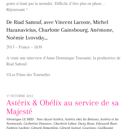
genre n’étant pas la moindre. Difficile d’être plus en phase…
Réjouissant !
De Riad Sattouf, avec Vincent Lacoste, Michel
Hazanavicius, Charlotte Gainsbourg, Anémone,
Noémie Lvovstky…
2013 – France – 1h30
A venir une interview d’Anne-Dominique Toussaint, la productrice de
Riad Sattouf.
©Les Films des Tournelles
17 OCTOBRE 2012
Astérix & Obélix au service de sa
Majesté
Véronique LE BRIS
/
Non classé
Astérix
,
Astérix chez les Bretons
,
Astérix et les
Normands
,
Catherine Deneuve.
,
Charlotte Lebon
,
Dany Boon
,
Edouard Baer
,
Fabrice Luchini
,
Gérard Depardieu
,
Gérard Jugnot
,
Goscinny
,
Guillaume