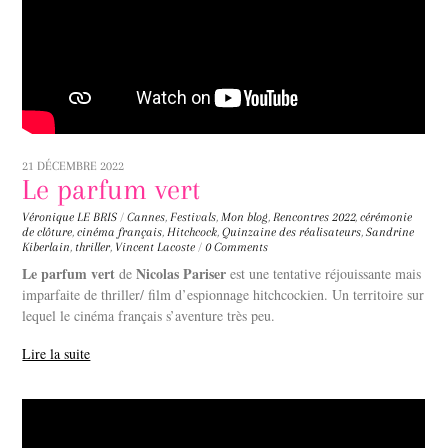
21 DÉCEMBRE 2022
Le parfum vert
Véronique LE BRIS
/
Cannes
,
Festivals
,
Mon blog
,
Rencontres
2022
,
cérémonie
de clôture
,
cinéma français
,
Hitchcock
,
Quinzaine des réalisateurs
,
Sandrine
Kiberlain
,
thriller
,
Vincent Lacoste
/
0 Comments
Le parfum vert
Nicolas Pariser
de
est une tentative réjouissante mais
imparfaite de thriller/ film d’espionnage hitchcockien. Un territoire sur
lequel le cinéma français s’aventure très peu.
Lire la suite