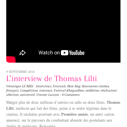
9 SEPTEMBRE 2018
L’interview de Thomas Lilti
Véronique LE BRIS
/
Interviews
,
Festivals
,
Mon blog
,
Rencontres
cinéma
français
,
Compétition
,
concours
,
Festival d'Angoulême
,
médécine
,
réalisateur
,
sélection
,
université
,
Vincent Lacoste
/
0 Comments
Thomas
Malgré plus de deux millions d’entrées en salle en deux films,
Lilti
, médecin qui fait des films, peine à se sentir légitime dans le
Première année
cinéma. Il enchaîne pourtant avec
, un autre carton
annoncé, sur le parcours du combattant absurde des postulants aux
études de médecine. Rencontre.