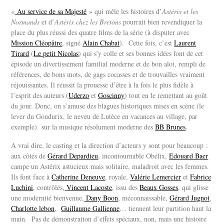
«
Au service de sa Majesté
» qui mêle les histoires d’
Astérix et les
Normands
et d’
Astérix chez les Bretons
pourrait bien revendiquer la
place du plus réussi des quatre films de la série (à disputer avec
Mission Cléopâtre
, signé
Alain Chabat
). Cette fois, c’est
Laurent
Tirard
(
Le petit Nicolas
) qui s’y colle et ses bonnes idées font de cet
épisode un divertissement familial moderne et de bon aloi, rempli de
références, de bons mots, de gags cocasses et de trouvailles vraiment
réjouissantes. Il
réussit la prouesse d’être à la fois le plus fidèle à
l’esprit des auteurs (
Uderzo
et
Goscinny
) tout en le remettant au goût
du jour. Donc, on s’amuse des blagues historiques mises en scène (le
lever du Goudurix, le neveu de Lutèce en vacances au village, par
exemple) sur la musique résolument moderne des
BB Brunes
.
A vrai dire, le casting et la direction d’acteurs y sont pour beaucoup :
aux côtés de
Gérard Depardieu
, incontournable Obélix,
Edouard Baer
campe un Astérix astucieux mais solitaire, maladroit avec les femmes.
Ils font face à
Catherine Deneuve
, royale,
Valérie Lemercier
et
Fabrice
Luchini
, contrôlés,
Vincent Lacoste
, issu des
Beaux Gosses
, qui glisse
une modernité bienvenue,
Dany Boon
, méconnaissable,
Gérard Jugnot
,
Charlotte lebon
,
Guillaume Gallienne
… tiennent leur partition haut la
main. Pas de démonstration d’effets spéciaux, non, mais une histoire