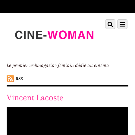
Scroll
down
to
Scroll
Menu
content
down
to
content
Le premier webmagazine féminin dédié au cinéma
RSS
Vincent Lacoste