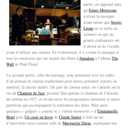
partie, on apprend ainsi
qu’
Ennio Morricone
écrivait la musique
avant même que
Sergio
Leone
ne se mette au
scénario ou que de
grands réalisateurs ont
d’abord eu de l’oreille
avant d’utiliser une caméra. Et évidemment, il y a toute la musique et
tous les musiciens qui ont inspiré des films d’
Amadeus
à l’album
The
Wall
de Pink Floyd.
La seconde partie, celle du tournage, joue justement avec les codes
d’un plateau de cinéma traditionnel pour mieux présenter extraits ou
matériel, là encore inédits. On part du cinéma muet, on s’attarde sur le
cas du
Chanteur de Jazz
, premier film parlant et chantant de l’histoire
du cinéma en 1927, et on découvre les programmes musicaux et autres
partitions qui accompagnent la réalisation des films. Mais aussi
quelques « gadgets » comme le « violon insonorisé » d’
Emmanuelle
Béart
pour
Un cœur en hiver
de
Claude Sautet
et tout un tas
d’interviews rares comme celle de
Marguerite Duras
, expliquant son