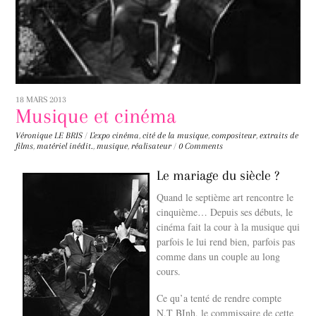
18 MARS 2013
Musique et cinéma
Véronique LE BRIS
/
L'expo
cinéma
,
cité de la musique
,
compositeur
,
extraits de
films
,
matériel inédit.
,
musique
,
réalisateur
/
0 Comments
Le mariage du siècle ?
Quand le septième art rencontre le
cinquième… Depuis ses débuts, le
cinéma fait la cour à la musique qui
parfois le lui rend bien, parfois pas
comme dans un couple au long
cours.
Ce qu’a tenté de rendre compte
N.T BInh, le commissaire de cette