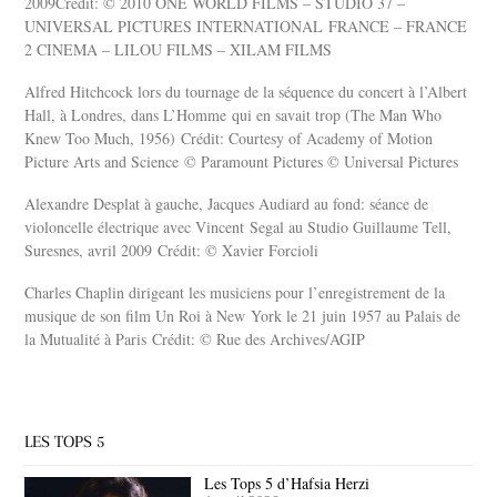
2009Crédit: © 2010 ONE WORLD FILMS – STUDIO 37 –
UNIVERSAL PICTURES INTERNATIONAL FRANCE – FRANCE
2 CINEMA – LILOU FILMS – XILAM FILMS
Alfred Hitchcock lors du tournage de la séquence du concert à l’Albert
Hall, à Londres, dans L’Homme qui en savait trop (The Man Who
Knew Too Much, 1956) Crédit: Courtesy of Academy of Motion
Picture Arts and Science © Paramount Pictures © Universal Pictures
Alexandre Desplat à gauche, Jacques Audiard au fond: séance de
violoncelle électrique avec Vincent Segal au Studio Guillaume Tell,
Suresnes, avril 2009 Crédit: © Xavier Forcioli
Charles Chaplin dirigeant les musiciens pour l’enregistrement de la
musique de son film Un Roi à New York le 21 juin 1957 au Palais de
la Mutualité à Paris Crédit: © Rue des Archives/AGIP
LES TOPS 5
Les Tops 5 d’Hafsia Herzi