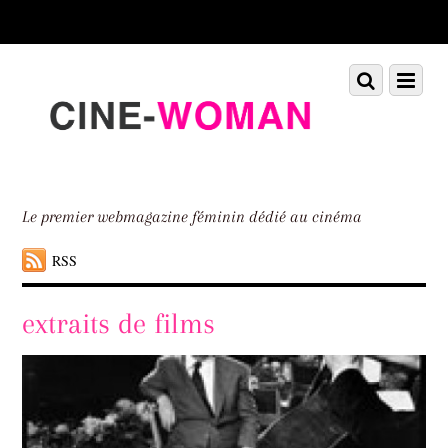
Scroll
down
to
Scroll
Menu
content
down
to
content
Le premier webmagazine féminin dédié au cinéma
RSS
extraits de films