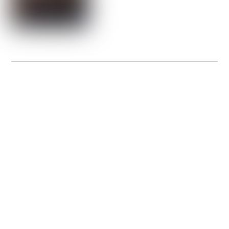
La Gacilly fête les 200 ans de la photo
20 expos pour célébrer les 23 ans du remarquable festival de la Gacilly et les 200
d’un art qu’il honore : la photographie.