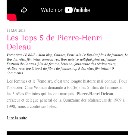
14 MAI 2018
Les Tops 5 de Pierre-Henri
Deleau
Véronique LE BRIS
/
Mon blog
,
Cannes
,
Festivals
,
Le Top des films de femmes
,
Le
Top des rôles féminins
,
Rencontres
,
Tops
actrice
,
délégué général
,
femme
,
Festival de Cannes
,
film de femme
,
héroïne
,
Quinzaine des réalisateurs
,
réalisatrice
,
top 5
,
top 5 de films de femme
,
top 5 des rôles féminins
/
0
Comments
Les femmes et le 7ème art, c’est une longue histoire mal connue. Pour
l’honorer, Cine-Woman demande à tou(te)s les 5 films de femmes et
Pierre-Henri Deleau,
les 5 rôles féminins qui les ont marqués.
créateur et délégué général de la Quinzaine des réalisateurs de 1969 à
1998, nous a confié ses listes.
Lire la suite