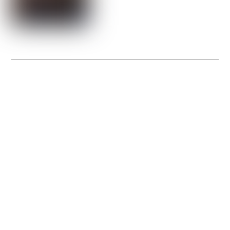
La Gacilly fête les 200 ans de la photo
20 expos pour célébrer les 23 ans du remarquable festival de la Gacilly et les 200
d’un art qu’il honore : la photographie.