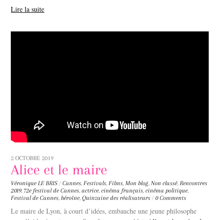
Lire la suite
2 OCTOBRE 2019
Alice et le maire
Véronique LE BRIS
/
Cannes
,
Festivals
,
Films
,
Mon blog
,
Non classé
,
Rencontres
2019
,
72e festival de Cannes
,
actrice
,
cinéma français
,
cinéma politique
,
Festival de Cannes
,
héroïne
,
Quinzaine des réalisateurs
/
0 Comments
Le maire de Lyon, à court d’idées, embauche une jeune philosophe