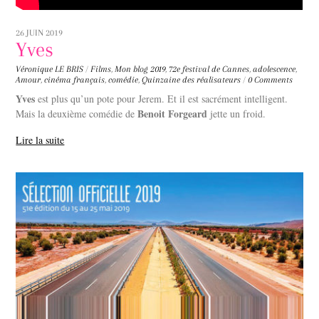
26 JUIN 2019
Yves
Véronique LE BRIS
/
Films
,
Mon blog
2019
,
72e festival de Cannes
,
adolescence
,
Amour
,
cinéma français
,
comédie
,
Quinzaine des réalisateurs
/
0 Comments
Yves
est plus qu’un pote pour Jerem. Et il est sacrément intelligent.
Benoit Forgeard
Mais la deuxième comédie de
jette un froid.
Lire la suite