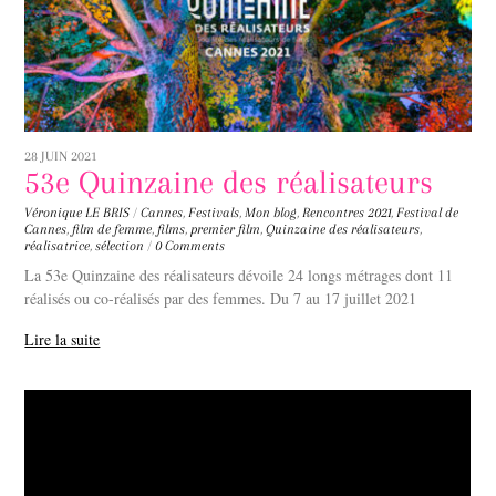
28 JUIN 2021
53e Quinzaine des réalisateurs
Véronique LE BRIS
/
Cannes
,
Festivals
,
Mon blog
,
Rencontres
2021
,
Festival de
Cannes
,
film de femme
,
films
,
premier film
,
Quinzaine des réalisateurs
,
réalisatrice
,
sélection
/
0 Comments
La 53e Quinzaine des réalisateurs dévoile 24 longs métrages dont 11
réalisés ou co-réalisés par des femmes. Du 7 au 17 juillet 2021
Lire la suite