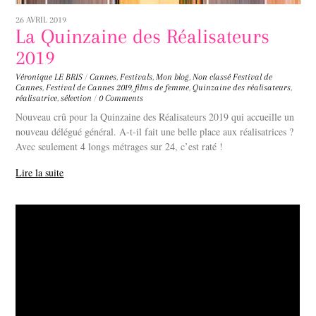
26 AVRIL 2019
La Quinzaine des Réalisateurs
2019
Véronique LE BRIS
/
Cannes
,
Festivals
,
Mon blog
,
Non classé
Festival de
Cannes
,
Festival de Cannes 2019
,
films de femme
,
Quinzaine des réalisateurs
,
réalisatrice
,
sélection
/
0 Comments
Nouveau crû pour la Quinzaine des Réalisateurs 2019 qui accueille un
nouveau délégué général. A-t-il fait une belle place aux réalisatrices ?
Avec seulement 4 longs métrages sur 24, c’est raté !
Lire la suite