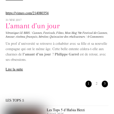
https://vimeo.com/214080354
31 MAI 2017
L’amant d’un jour
Véronique LE BRIS
/
Cannes
,
Festivals
,
Films
,
Mon blog
70e Festival de Cannes
,
Amour
,
cinéma français
,
héroïne
,
Quinzaine des réalisateurs
/
0 Comments
Un prof d’université se retrouve à cohabiter avec sa fille et sa nouvelle
compagne qui ont le même âge. Cette belle entente cédera-t-elle aux
l’amant d’un jour
Philippe Garrel
charmes de
?
est de retour, avec
ses obsessions.
Lire la suite
1
2
3
LES TOPS 5
Les Tops 5 d’Hafsia Herzi