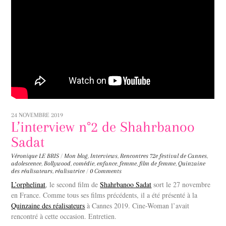
24 NOVEMBRE 2019
L’interview n°2 de Shahrbanoo
Sadat
Véronique LE BRIS
/
Mon blog
,
Interviews
,
Rencontres
72e festival de Cannes
,
adolescence
,
Bollywood
,
comédie
,
enfance
,
femme
,
film de femme
,
Quinzaine
des réalisateurs
,
réalisatrice
/
0 Comments
L’orphelinat
, le second film de
Shahrbanoo Sadat
sort le 27 novembre
en France. Comme tous ses films précédents, il a été présenté à la
Quinzaine des réalisateurs
à Cannes 2019. Cine-Woman l’avait
rencontré à cette occasion. Entretien.