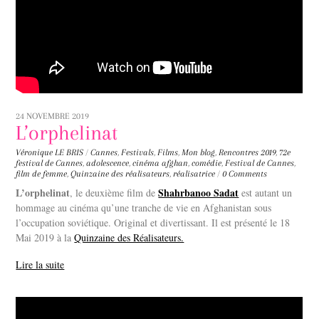
24 NOVEMBRE 2019
L’orphelinat
Véronique LE BRIS
/
Cannes
,
Festivals
,
Films
,
Mon blog
,
Rencontres
2019
,
72e
festival de Cannes
,
adolescence
,
cinéma afghan
,
comédie
,
Festival de Cannes
,
film de femme
,
Quinzaine des réalisateurs
,
réalisatrice
/
0 Comments
L’orphelinat
Shahrbanoo Sadat
, le deuxième film de
est autant un
hommage au cinéma qu’une tranche de vie en Afghanistan sous
l’occupation soviétique. Original et divertissant. Il est présenté le 18
Mai 2019 à la
Quinzaine des Réalisateurs.
Lire la suite