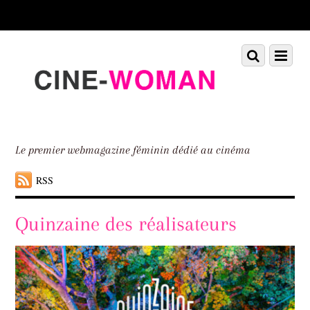
Scroll
down
to
Scroll
Menu
content
down
to
content
Le premier webmagazine féminin dédié au cinéma
RSS
Quinzaine des réalisateurs