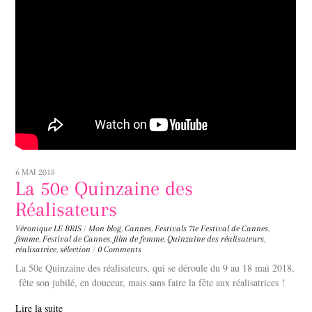
6 MAI 2018
La 50e Quinzaine des
Réalisateurs
Véronique LE BRIS
/
Mon blog
,
Cannes
,
Festivals
71e Festival de Cannes
,
femme
,
Festival de Cannes
,
film de femme
,
Quinzaine des réalisateurs
,
réalisatrice
,
sélection
/
0 Comments
La 50e Quinzaine des réalisateurs, qui se déroule du 9 au 18 mai 2018,
fête son jubilé, en douceur, mais sans faire la fête aux réalisatrices !
Lire la suite