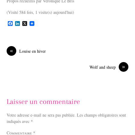
Propos recueillis par Véronique Le Bris
(Visité 584 fois, 1 visite(s) aujourd'hui)
F
L
X
a
i
c
n
e
k
b
e
o
d
«
Louise en hiver
o
I
k
n
»
Wolf and sheep
Laisser un commentaire
Votre adresse e-mail ne sera pas publiée.
Les champs obligatoires sont
indiqués avec
*
Commentaire
*