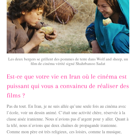
Les deux bergers se grillent des pommes de terre dans Wolf and sheep, un
film de cinéma vérité signé Shahrbanoo Sadat
Est-ce que votre vie en Iran où le cinéma est
puissant qui vous a convaincu de réaliser des
films ?
Pas du tout. En Iran, je ne suis allée qu’une seule fois au cinéma avec
l’école, voir un dessin animé. C’était une activité chère, réservée à la
classe aisée iranienne. Nous n’avions pas d’argent pour y aller. Quant à
la télé, nous n’avions que deux chaînes de propagande iranienne.
Comme mon père est très religieux, ces loisirs, comme la musique,