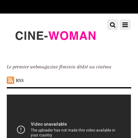
Scroll
down
to
Scroll
Menu
content
down
to
content
Le premier webmagazine féminin dédié au cinéma
RSS