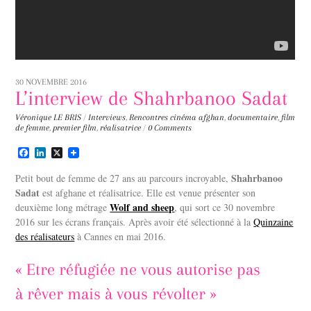
30 NOVEMBRE 2016
L’interview de Shahrbanoo Sadat
Véronique LE BRIS
/
Interviews
,
Rencontres
cinéma afghan
,
documentaire
,
film
de femme
,
premier film
,
réalisatrice
/
0 Comments
F
L
X
a
i
c
n
Shahrbanoo
Petit bout de femme de 27 ans au parcours incroyable,
e
k
Sadat
est afghane et réalisatrice. Elle est venue présenter son
b
e
Wolf and sheep
deuxième long métrage
o
d
, qui sort ce 30 novembre
o
I
2016 sur les écrans français. Après avoir été sélectionné à la
Quinzaine
k
n
des réalisateurs
à Cannes en mai 2016.
« Etre réfugiée ne vous autorise pas
à rêver mais à vous révolter »