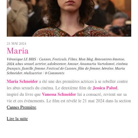
21 MAI 2024
Maria
Véronique LE BRIS
/
Cannes
,
Festivals
,
Films
,
Mon blog
,
Rencontres
#metoo
,
2024
,
abus sexuel
,
actrice
,
adolescence
,
Amour
,
Anamaria Vartolomei
,
cinéma
français
,
famille
,
femme
,
Festival de Cannes
,
film de femme
,
héroïne
,
Maria
Schneider
,
réalisatrice
/
0 Comments
Maria Schneider
a été une des premières actrices à se rebeller contre
Jessica Palud
les abus sexuels du cinéma. Le deuxième film de
,
Vanessa Schneider
inspiré du livre que
lui a consacré, revient sur sa
vie et ces événements. Le film est révélé le 21 mai 2024 dans la section
Cannes Première
.
Lire la suite