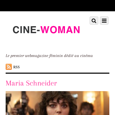
Scroll
down
to
Scroll
Menu
content
down
to
content
Le premier webmagazine féminin dédié au cinéma
RSS
Maria Schneider