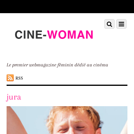
Scroll
down
to
Scroll
Menu
content
down
to
content
Le premier webmagazine féminin dédié au cinéma
RSS
jura