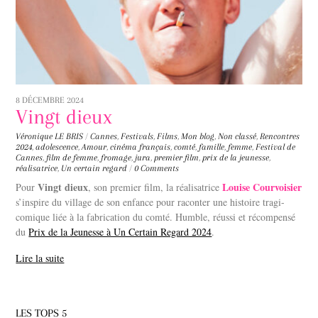
8 DÉCEMBRE 2024
Vingt dieux
Véronique LE BRIS
/
Cannes
,
Festivals
,
Films
,
Mon blog
,
Non classé
,
Rencontres
2024
,
adolescence
,
Amour
,
cinéma français
,
comté
,
famille
,
femme
,
Festival de
Cannes
,
film de femme
,
fromage
,
jura
,
premier film
,
prix de la jeunesse
,
réalisatrice
,
Un certain regard
/
0 Comments
Vingt dieux
Louise Courvoisier
Pour
, son premier film, la réalisatrice
s’inspire du village de son enfance pour raconter une histoire tragi-
comique liée à la fabrication du comté. Humble, réussi et récompensé
du
Prix de la Jeunesse à Un Certain Regard 2024
.
Lire la suite
LES TOPS 5