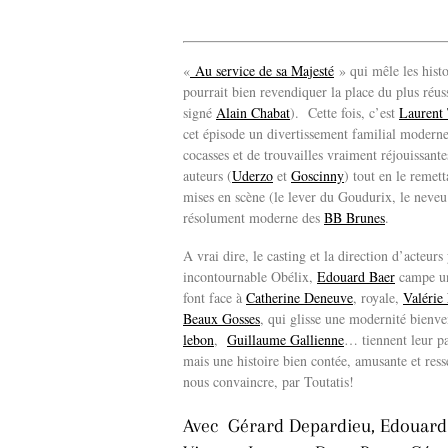
«
Au service de sa Majesté
» qui mêle les histo
pourrait bien revendiquer la place du plus réuss
signé
Alain Chabat
). Cette fois, c’est
Laurent 
cet épisode un divertissement familial moderne
cocasses et de trouvailles vraiment réjouissante
auteurs (
Uderzo
et
Goscinny
) tout en le remet
mises en scène (le lever du Goudurix, le neve
résolument moderne des
BB Brunes
.
A vrai dire, le casting et la direction d’acteu
incontournable Obélix,
Edouard Baer
campe un 
font face à
Catherine Deneuve
, royale,
Valérie
Beaux Gosses
, qui glisse une modernité bienv
lebon
,
Guillaume Gallienne
… tiennent leur pa
mais une histoire bien contée, amusante et ress
nous convaincre,
par Toutatis!
Avec Gérard Depardieu, Edouard 