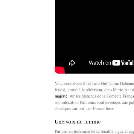
Vous connaissez forcément Guillaume Galienne,
frisés), croisé à la télévision, dans Marie-Ant
majesté
, sur les planches de la Comédie França
son intonation féminine, sont devenues une patte 
classiques surtout) sur France Inter.
Une voix de femme
Parlons-en justement de sa tonalité aigüe et app