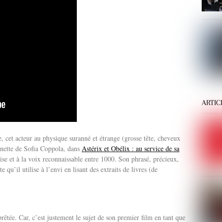
ARTIC
 cet acteur au physique suranné et étrange (grosse tête, cheveux
oinette de Sofia Coppola, dans
Astérix et Obélix : au service de sa
ise et à la voix reconnaissable entre 1000. Son phrasé, précieux,
qu’il utilise à l’envi en lisant des extraits de livres (de
rêtée. Car, c’est justement le sujet de son premier film en tant que