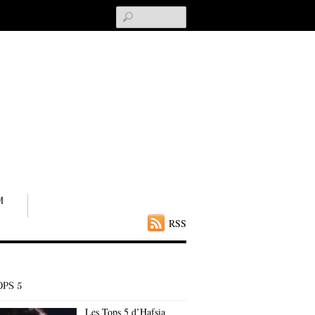
Search
M
RSS
OPS 5
Les Tops 5 d’Hafsia