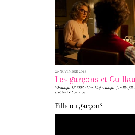
20 NOVEMBRE 2013
Les garçons et Guillau
Véronique LE BRIS
/
Mon blog
comique
,
famille
,
fille
théâtre
/
0 Comments
Fille ou garçon?