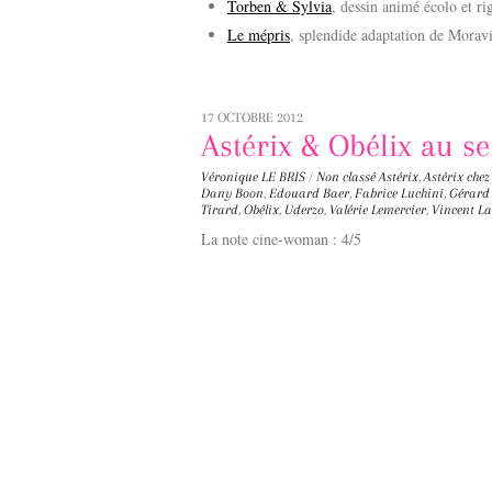
Torben & Sylvia
, dessin animé écolo et ri
Le mépris
, splendide adaptation de Morav
17 OCTOBRE 2012
Astérix & Obélix au se
Véronique LE BRIS
/
Non classé
Astérix
,
Astérix chez
Dany Boon
,
Edouard Baer
,
Fabrice Luchini
,
Gérard
Tirard
,
Obélix
,
Uderzo
,
Valérie Lemercier
,
Vincent La
La note cine-woman : 4/5