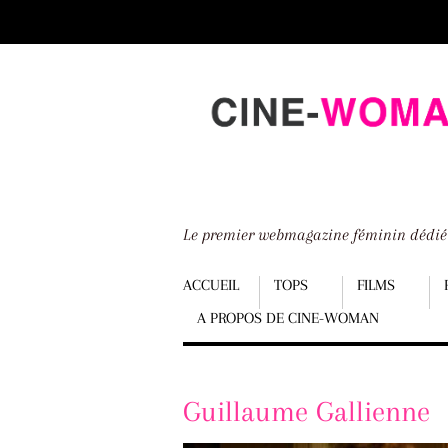
Scroll
down
to
content
Le premier webmagazine féminin dédi
Menu
ACCUEIL
TOPS
FILMS
A PROPOS DE CINE-WOMAN
Scroll
down
to
Guillaume Gallienne
content