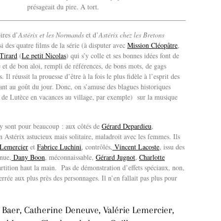
présageait du pire. A tort.
ires d’
Astérix et les Normands
et d’
Astérix chez les Bretons
i des quatre films de la série (à disputer avec
Mission Cléopâtre
,
Tirard
(
Le petit Nicolas
) qui s’y colle et ses bonnes idées font de
 et de bon aloi, rempli de références, de bons mots, de gags
s. Il
réussit la prouesse d’être à la fois le plus fidèle à l’esprit des
tant au goût du jour. Donc, on s’amuse des blagues historiques
u de Lutèce en vacances au village, par exemple) sur la musique
rs y sont pour beaucoup : aux côtés de
Gérard Depardieu
,
Astérix astucieux mais solitaire, maladroit avec les femmes. Ils
 Lemercier
et
Fabrice Luchini
, contrôlés,
Vincent Lacoste
, issu des
enue,
Dany Boon
, méconnaissable,
Gérard Jugnot
,
Charlotte
rtition haut la main. Pas de démonstration d’effets spéciaux, non,
errée aux plus près des personnages. Il n’en fallait pas plus pour
Baer, Catherine Deneuve, Valérie Lemercier,