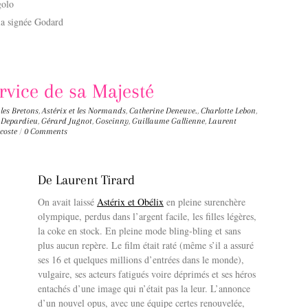
golo
ia signée Godard
rvice de sa Majesté
 les Bretons
,
Astérix et les Normands
,
Catherine Deneuve.
,
Charlotte Lebon
,
 Depardieu
,
Gérard Jugnot
,
Goscinny
,
Guillaume Gallienne
,
Laurent
coste
/
0 Comments
De Laurent Tirard
On avait laissé
Astérix et Obélix
en pleine surenchère
olympique, perdus dans l’argent facile, les filles légères,
la coke en stock. En pleine mode bling-bling et sans
plus aucun repère. Le film était raté (même s’il a assuré
ses 16 et quelques millions d’entrées dans le monde),
vulgaire, ses acteurs fatigués voire déprimés et ses héros
entachés d’une image qui n’était pas la leur. L’annonce
d’un nouvel opus, avec une équipe certes renouvelée,