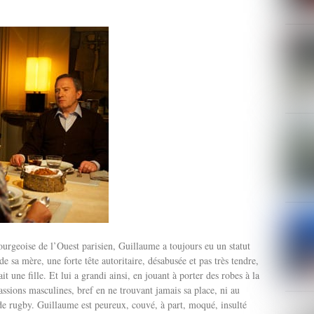
urgeoise de l’Ouest parisien, Guillaume a toujours eu un statut
 de sa mère, une forte tête autoritaire, désabusée et pas très tendre,
t une fille. Et lui a grandi ainsi, en jouant à porter des robes à la
assions masculines, bref en ne trouvant jamais sa place, ni au
de rugby. Guillaume est peureux, couvé, à part, moqué, insulté