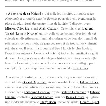
«
Au service de sa Majesté
» qui mêle les histoires d’
Astérix et les
Normands
et d’
Astérix chez les Bretons
pourrait bien revendiquer la
place du plus réussi des quatre films de la série (à disputer avec
Mission Cléopâtre
, signé
Alain Chabat
). Cette fois, c’est
Laurent
Tirard
(
Le petit Nicolas
) qui s’y colle et ses bonnes idées font de cet
épisode un divertissement familial moderne et de bon aloi, rempli de
références, de bons mots, de gags cocasses et de trouvailles vraiment
réjouissantes. Il
réussit la prouesse d’être à la fois le plus fidèle à
l’esprit des auteurs (
Uderzo
et
Goscinny
) tout en le remettant au goût
du jour. Donc, on s’amuse des blagues historiques mises en scène (le
lever du Goudurix, le neveu de Lutèce en vacances au village, par
exemple) sur la musique résolument moderne des
BB Brunes
.
A vrai dire, le casting et la direction d’acteurs y sont pour beaucoup :
aux côtés de
Gérard Depardieu
, incontournable Obélix,
Edouard Baer
campe un Astérix astucieux mais solitaire, maladroit avec les femmes.
Ils font face à
Catherine Deneuve
, royale,
Valérie Lemercier
et
Fabrice
Luchini
, contrôlés,
Vincent Lacoste
, issu des
Beaux Gosses
, qui glisse
une modernité bienvenue,
Dany Boon
, méconnaissable,
Gérard Jugnot
,