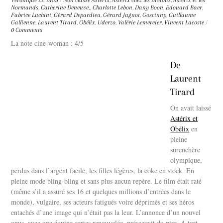
Véronique LE BRIS
/
Non classé
Astérix
,
Astérix chez les Bretons
,
Astérix et les
Normands
,
Catherine Deneuve.
,
Charlotte Lebon
,
Dany Boon
,
Edouard Baer
,
Fabrice Luchini
,
Gérard Depardieu
,
Gérard Jugnot
,
Goscinny
,
Guillaume
Gallienne
,
Laurent Tirard
,
Obélix
,
Uderzo
,
Valérie Lemercier
,
Vincent Lacoste
/
0 Comments
La note cine-woman : 4/5
De
Laurent
Tirard
On avait laissé
Astérix et
Obélix
en
pleine
surenchère
olympique,
perdus dans l’argent facile, les filles légères, la coke en stock. En
pleine mode bling-bling et sans plus aucun repère. Le film était raté
(même s’il a assuré ses 16 et quelques millions d’entrées dans le
monde), vulgaire, ses acteurs fatigués voire déprimés et ses héros
entachés d’une image qui n’était pas la leur. L’annonce d’un nouvel
opus, avec une équipe certes renouvelée, présageait du pire. A tort.