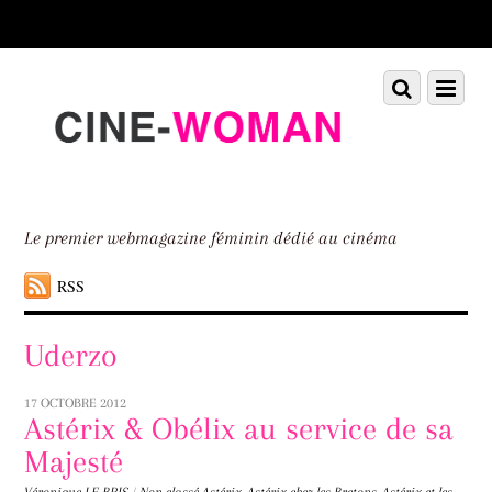
Scroll
down
to
Scroll
Menu
content
down
to
content
Le premier webmagazine féminin dédié au cinéma
RSS
Uderzo
17 OCTOBRE 2012
Astérix & Obélix au service de sa
Majesté