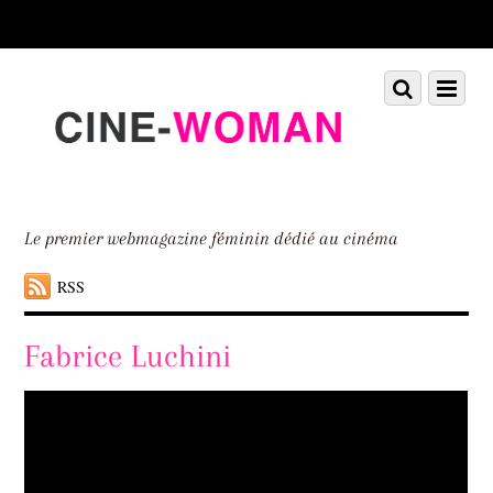
Scroll
down
to
Scroll
Menu
content
down
to
content
Le premier webmagazine féminin dédié au cinéma
RSS
Fabrice Luchini