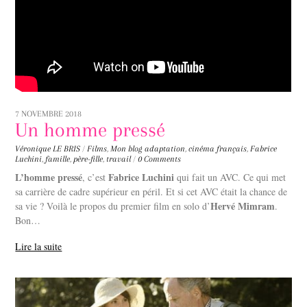
7 NOVEMBRE 2018
Un homme pressé
Véronique LE BRIS
/
Films
,
Mon blog
adaptation
,
cinéma français
,
Fabrice
Luchini
,
famille
,
père-fille
,
travail
/
0 Comments
L’homme pressé
Fabrice Luchini
, c’est
qui fait un AVC. Ce qui met
sa carrière de cadre supérieur en péril. Et si cet AVC était la chance de
Hervé Mimram
sa vie ? Voilà le propos du premier film en solo d’
.
Bon…
Lire la suite