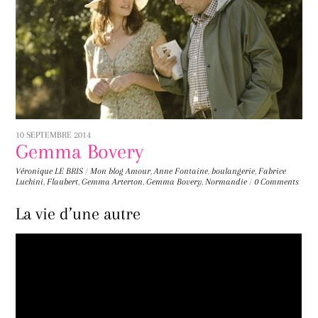
10 SEPTEMBRE 2014
Gemma Bovery
Véronique LE BRIS
/
Mon blog
Amour
,
Anne Fontaine
,
boulangerie
,
Fabrice
Luchini
,
Flaubert
,
Gemma Arterton
,
Gemma Bovery
,
Normandie
/
0 Comments
La vie d’une autre