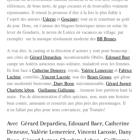
références, de bons mots, de gags cocasses et de trouvailles vraiment
réjouissantes. Il
réussit la prouesse d’être à la fois le plus fidèle à
l’esprit des auteurs (
Uderzo
et
Goscinny
) tout en le remettant au goût
du jour. Donc, on s’amuse des blagues historiques mises en scène (le
lever du Goudurix, le neveu de Lutèce en vacances au village, par
exemple) sur la musique résolument moderne des
BB Brunes
.
A vrai dire, le casting et la direction d’acteurs y sont pour beaucoup :
aux côtés de
Gérard Depardieu
, incontournable Obélix,
Edouard Baer
campe un Astérix astucieux mais solitaire, maladroit avec les femmes.
Ils font face à
Catherine Deneuve
, royale,
Valérie Lemercier
et
Fabrice
Luchini
, contrôlés,
Vincent Lacoste
, issu des
Beaux Gosses
, qui glisse
une modernité bienvenue,
Dany Boon
, méconnaissable,
Gérard Jugnot
,
Charlotte lebon
,
Guillaume Gallienne
… tiennent leur partition haut la
main. Pas de démonstration d’effets spéciaux, non, mais une histoire
bien contée, amusante et resserrée aux plus près des personnages. Il
n’en fallait pas plus pour nous convaincre,
par Toutatis!
Avec Gérard Depardieu, Edouard Baer, Catherine
Deneuve, Valérie Lemercier, Vincent Lacoste, Dany