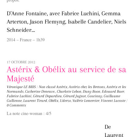
D’Anne Fontaine, avec Fabrice Luchini, Gemma
Arterton, Jason Flemyng, Isabelle Candelier, Niels
Schneider…
2014 – France – 1h39
17 OCTOBRE 2012
Astérix & Obélix au service de sa
Majesté
Véronique LE BRIS
/
Non classé
Astérix
,
Astérix chez les Bretons
,
Astérix et les
Normands
,
Catherine Deneuve.
,
Charlotte Lebon
,
Dany Boon
,
Edouard Baer
,
Fabrice Luchini
,
Gérard Depardieu
,
Gérard Jugnot
,
Goscinny
,
Guillaume
Gallienne
,
Laurent Tirard
,
Obélix
,
Uderzo
,
Valérie Lemercier
,
Vincent Lacoste
/
0 Comments
La note cine-woman : 4/5
De
Laurent