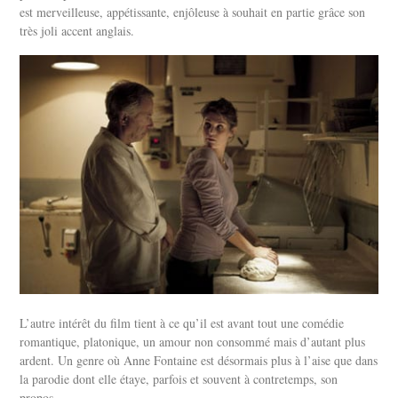
est merveilleuse, appétissante, enjôleuse à souhait en partie grâce son
très joli accent anglais.
L’autre intérêt du film tient à ce qu’il est avant tout une comédie
romantique, platonique, un amour non consommé mais d’autant plus
ardent. Un genre où Anne Fontaine est désormais plus à l’aise que dans
la parodie dont elle étaye, parfois et souvent à contretemps, son
propos.