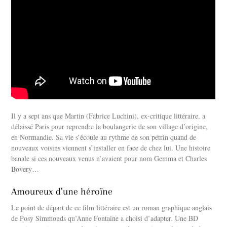
Il y a sept ans que Martin (Fabrice Luchini), ex-critique littéraire, a
délaissé Paris pour reprendre la boulangerie de son village d’origine,
en Normandie. Sa vie s’écoule au rythme de son pétrin quand de
nouveaux voisins viennent s’installer en face de chez lui. Une histoire
banale si ces nouveaux venus n’avaient pour nom Gemma et Charles
Bovery…
Amoureux d’une héroïne
Le point de départ de ce film littéraire est un roman graphique anglais
de Posy Simmonds qu’Anne Fontaine a choisi d’adapter. Une BD