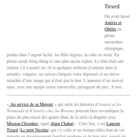
Tirard
On avait laissé
Astérix et
Obélix
en
pleine
surenchère
olympique,
perdus dans l’argent facile, les filles légères, la coke en stock. En
pleine mode bling-bling et sans plus aucun repère. Le film était raté
(même s’il a assuré ses 16 et quelques millions d’entrées dans le
monde), vulgaire, ses acteurs fatigués voire déprimés et ses héros
entachés d’une image qui n’était pas la leur. L’annonce d’un nouvel
opus, avec une équipe certes renouvelée, présageait du pire. A tort.
«
Au service de sa Majesté
» qui mêle les histoires d’
Astérix et les
Normands
et d’
Astérix chez les Bretons
pourrait bien revendiquer la
place du plus réussi des quatre films de la série (à disputer avec
Mission Cléopâtre
, signé
Alain Chabat
). Cette fois, c’est
Laurent
Tirard
(
Le petit Nicolas
) qui s’y colle et ses bonnes idées font de cet
épisode un divertissement familial moderne et de bon aloi, rempli de