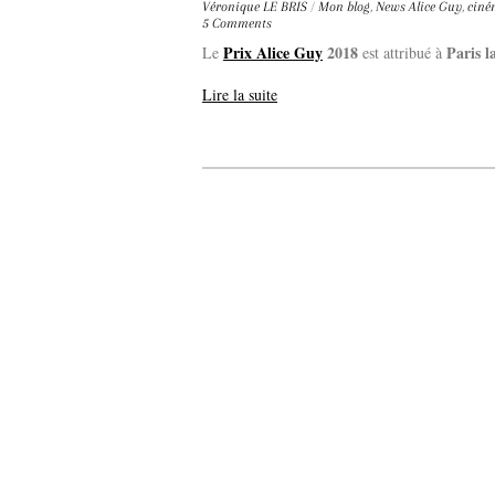
Véronique LE BRIS
/
Mon blog
,
News
Alice Guy
,
ciné
5 Comments
Prix Alice Guy
2018
Paris l
Le
est attribué à
Lire la suite
La 5e édition du festival de ci