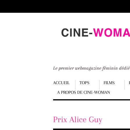
Scroll
down
to
content
Le premier webmagazine féminin dédi
Menu
ACCUEIL
TOPS
FILMS
A PROPOS DE CINE-WOMAN
Scroll
down
to
Prix Alice Guy
content