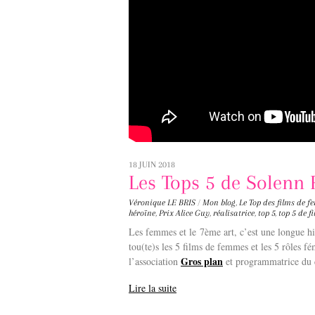
18 JUIN 2018
Les Tops 5 de Solenn
Véronique LE BRIS
/
Mon blog
,
Le Top des films de 
héroïne
,
Prix Alice Guy
,
réalisatrice
,
top 5
,
top 5 de 
Les femmes et le 7ème art, c’est une longue 
tou(te)s les 5 films de femmes et les 5 rôles f
Gros plan
l’association
et programmatrice du
Lire la suite