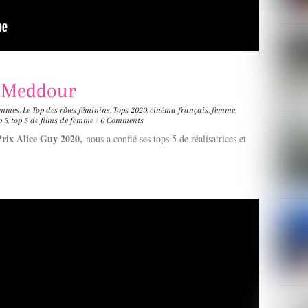
a Meddour
femmes
,
Le Top des rôles féminins
,
Tops
2020
,
cinéma français
,
femme
,
p 5
,
top 5 de films de femme
/
0 Comments
 Prix Alice Guy 2020,
nous a confié ses tops 5 de réalisatrices et