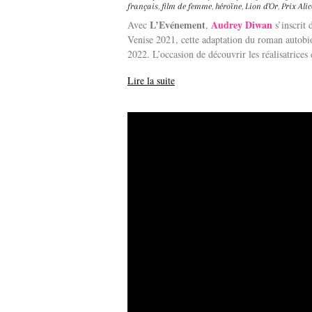
français
,
film de femme
,
héroïne
,
Lion d'Or
,
Prix Ali
L’Evénement
Audrey Diwan
Avec
,
s’inscrit
Venise 2021, cette adaptation du roman autobi
2022. L’occasion de découvrir les réalisatrices e
Lire la suite