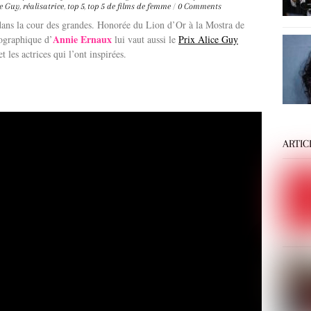
ce Guy
,
réalisatrice
,
top 5
,
top 5 de films de femme
/
0 Comments
 dans la cour des grandes. Honorée du Lion d’Or à la Mostra de
Annie Ernaux
ographique d’
lui vaut aussi le
Prix Alice Guy
t les actrices qui l’ont inspirées.
ARTIC