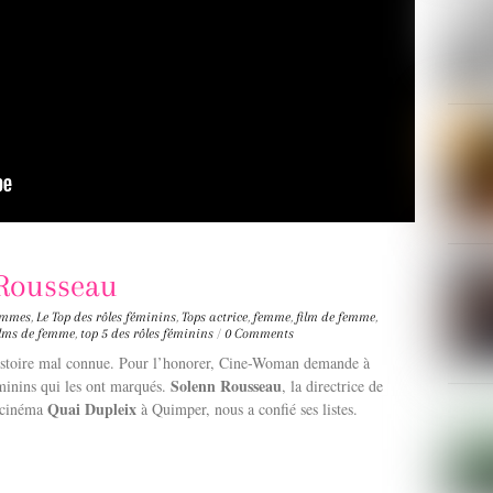
 Rousseau
femmes
,
Le Top des rôles féminins
,
Tops
actrice
,
femme
,
film de femme
,
films de femme
,
top 5 des rôles féminins
/
0 Comments
histoire mal connue. Pour l’honorer, Cine-Woman demande à
Solenn Rousseau
éminins qui les ont marqués.
, la directrice de
Quai Dupleix
 cinéma
à Quimper, nous a confié ses listes.