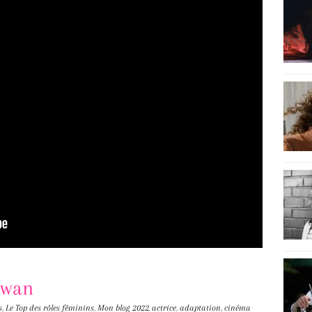
iwan
s
,
Le Top des rôles féminins
,
Mon blog
2022
,
actrice
,
adaptation
,
cinéma