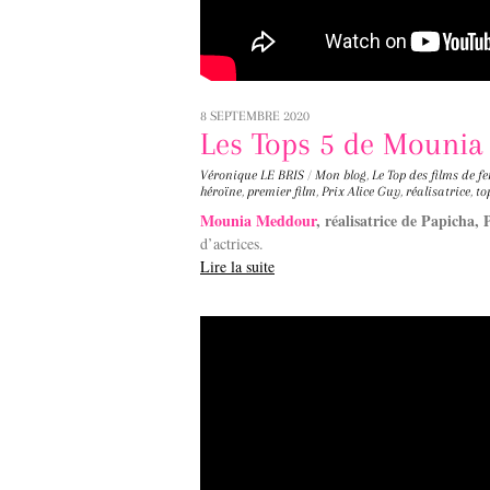
8 SEPTEMBRE 2020
Les Tops 5 de Mouni
Véronique LE BRIS
/
Mon blog
,
Le Top des films de 
héroïne
,
premier film
,
Prix Alice Guy
,
réalisatrice
,
to
Mounia Meddour
, réalisatrice de Papicha,
d’actrices.
Lire la suite