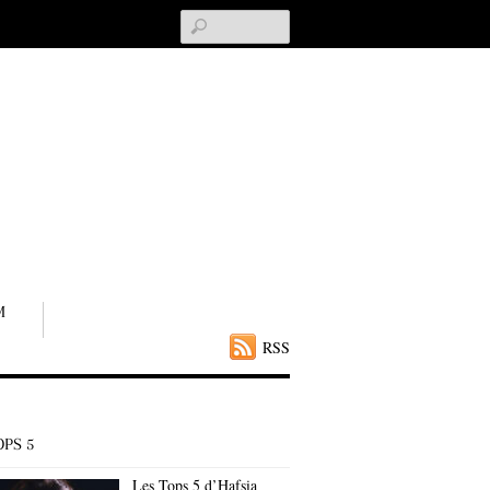
Search
M
RSS
OPS 5
Les Tops 5 d’Hafsia