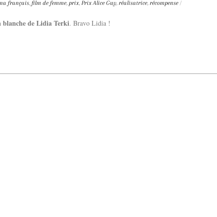
ma français
,
film de femme
,
prix
,
Prix Alice Guy
,
réalisatrice
,
récompense
/
a blanche de Lidia Terki
. Bravo Lidia !
Dolce Vita sur Seine
néma italien Dolce Vita sur Seine met à l’honneur 5 films inédits de réalisatrices contemporaines. E