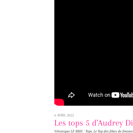
6 AVRIL 2022
Les tops 5 d’Audrey D
Véronique LE BRIS
/
Tops
,
Le Top des films de femme