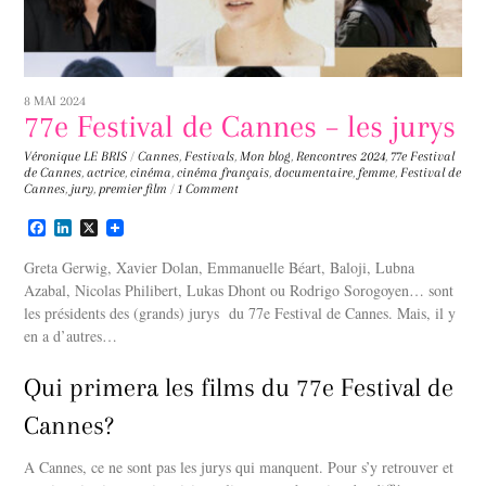
8 MAI 2024
77e Festival de Cannes – les jurys
Véronique LE BRIS
/
Cannes
,
Festivals
,
Mon blog
,
Rencontres
2024
,
77e Festival
de Cannes
,
actrice
,
cinéma
,
cinéma français
,
documentaire
,
femme
,
Festival de
Cannes
,
jury
,
premier film
/
1 Comment
F
L
X
a
i
c
n
Greta Gerwig, Xavier Dolan, Emmanuelle Béart, Baloji, Lubna
e
k
Azabal, Nicolas Philibert, Lukas Dhont ou Rodrigo Sorogoyen… sont
b
e
les présidents des (grands) jurys du 77e Festival de Cannes. Mais, il y
o
d
o
I
en a d’autres…
k
n
Qui primera les films du 77e Festival de
Cannes?
A Cannes, ce ne sont pas les jurys qui manquent. Pour s’y retrouver et