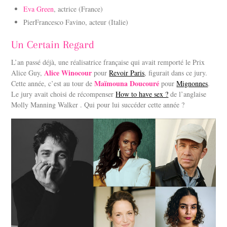
Eva Green
, actrice (France)
PierFrancesco Favino, acteur (Italie)
Un Certain Regard
L’an passé déjà, une réalisatrice française qui avait remporté le Prix
Alice Winocour
Alice Guy,
pour
Revoir Paris
, figurait dans ce jury.
Maïmouna Doucouré
Cette année, c’est au tour de
pour
Mignonnes
.
Le jury avait choisi de récompenser
How to have sex ?
de l’anglaise
Molly Manning Walker . Qui pour lui succéder cette année ?