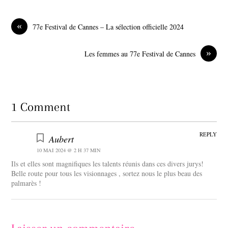
e
k
b
e
o
d
«
77e Festival de Cannes – La sélection officielle 2024
o
I
k
n
»
Les femmes au 77e Festival de Cannes
1 Comment
REPLY
Aubert
10 MAI 2024 @ 2 H 37 MIN
Ils et elles sont magnifiques les talents réunis dans ces divers jurys!
Belle route pour tous les visionnages , sortez nous le plus beau des
palmarès !