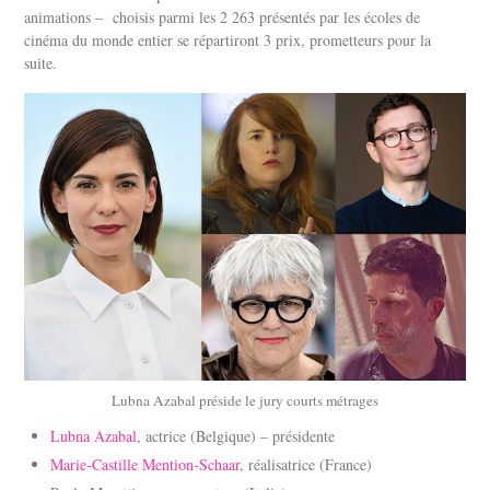
animations – choisis parmi les 2 263 présentés par les écoles de
cinéma du monde entier se répartiront 3 prix, prometteurs pour la
suite.
Lubna Azabal préside le jury courts métrages
Lubna Azabal
, actrice (Belgique) – présidente
Marie-Castille Mention-Schaar
, réalisatrice (France)