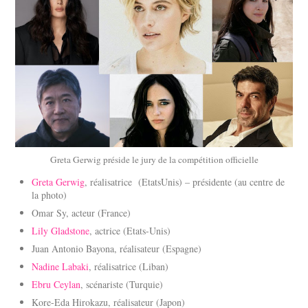
Greta Gerwig préside le jury de la compétition officielle
Greta Gerwig
, réalisatrice (EtatsUnis) – présidente (au centre de
la photo)
Omar Sy, acteur (France)
Lily Gladstone
, actrice (Etats-Unis)
Juan Antonio Bayona, réalisateur (Espagne)
Nadine Labaki
, réalisatrice (Liban)
Ebru Ceylan
, scénariste (Turquie)
Kore-Eda Hirokazu, réalisateur (Japon)