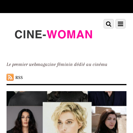
Scroll
down
to
Scroll
Menu
content
down
to
content
Le premier webmagazine féminin dédié au cinéma
RSS