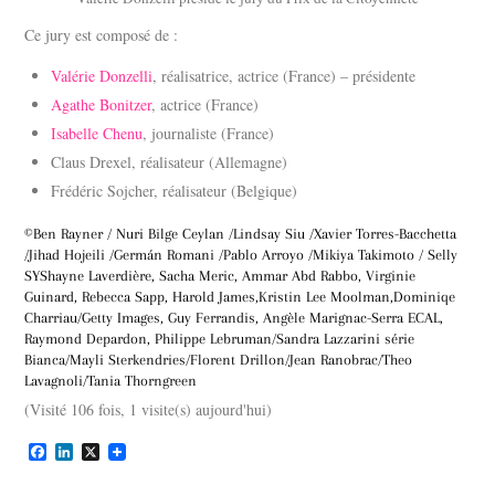
Ce jury est composé de :
Valérie Donzelli
, réalisatrice, actrice (France) – présidente
Agathe Bonitzer
, actrice (France)
Isabelle Chenu
, journaliste (France)
Claus Drexel, réalisateur (Allemagne)
Frédéric Sojcher, réalisateur (Belgique)
©Ben Rayner / Nuri Bilge Ceylan /Lindsay Siu /Xavier Torres-Bacchetta
/Jihad Hojeili /Germán Romani /Pablo Arroyo /Mikiya Takimoto / Selly
SYShayne Laverdière, Sacha Meric, Ammar Abd Rabbo, Virginie
Guinard, Rebecca Sapp, Harold James,Kristin Lee Moolman,Dominiqe
Charriau/Getty Images, Guy Ferrandis, Angèle Marignac-Serra ECAL,
Raymond Depardon, Philippe Lebruman/Sandra Lazzarini série
Bianca/Mayli Sterkendries/Florent Drillon/Jean Ranobrac/Theo
Lavagnoli/Tania Thorngreen
(Visité 106 fois, 1 visite(s) aujourd'hui)
F
L
X
a
i
c
n