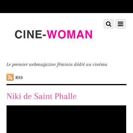
Scroll
down
to
Scroll
Menu
content
down
to
content
Le premier webmagazine féminin dédié au cinéma
RSS
Niki de Saint Phalle