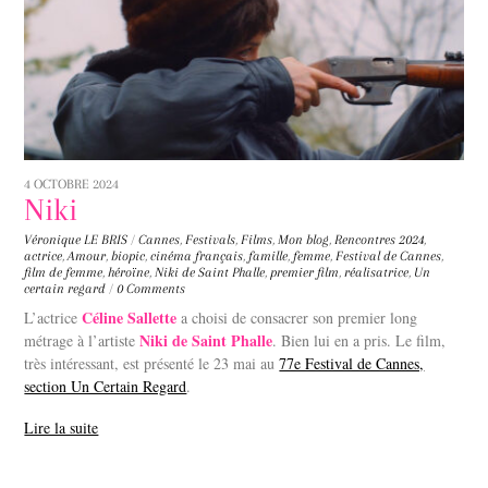
4 OCTOBRE 2024
Niki
Véronique LE BRIS
/
Cannes
,
Festivals
,
Films
,
Mon blog
,
Rencontres
2024
,
actrice
,
Amour
,
biopic
,
cinéma français
,
famille
,
femme
,
Festival de Cannes
,
film de femme
,
héroïne
,
Niki de Saint Phalle
,
premier film
,
réalisatrice
,
Un
certain regard
/
0 Comments
Céline Sallette
L’actrice
a choisi de consacrer son premier long
Niki de Saint Phalle
métrage à l’artiste
. Bien lui en a pris. Le film,
très intéressant, est présenté le 23 mai au
77e Festival de Cannes,
section Un Certain Regard
.
Lire la suite