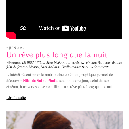
7 JUIN 2025
Un rêve plus long que la nuit
Véronique LE BRIS
/
Films
,
Mon blog
Amour
,
artiste...
,
cinéma français
,
femme
,
film de femme
,
héroïne
,
Niki de Saint Phalle
,
réalisatrice
/
0 Comments
L’intérêt récent pour le matrimoine cinématographique permet de
Niki de Saint Phalle
découvrir
sous un autre jour, celui de son
un rêve plus long que la nuit
cinéma, à travers son second film :
.
Lire la suite