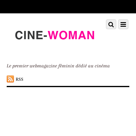
Scroll
down
to
Scroll
Menu
content
down
to
content
Le premier webmagazine féminin dédié au cinéma
RSS