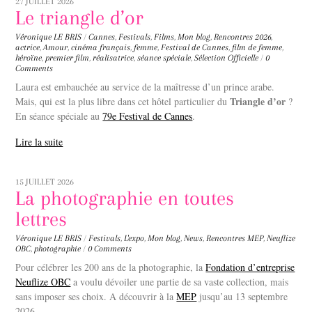
27 JUILLET 2026
Le triangle d’or
Véronique LE BRIS
/
Cannes
,
Festivals
,
Films
,
Mon blog
,
Rencontres
2026
,
actrice
,
Amour
,
cinéma français
,
femme
,
Festival de Cannes
,
film de femme
,
héroïne
,
premier film
,
réalisatrice
,
séance spéciale
,
Sélection Officielle
/
0
Comments
Laura est embauchée au service de la maîtresse d’un prince arabe.
Triangle d’or
Mais, qui est la plus libre dans cet hôtel particulier du
?
En séance spéciale au
79e Festival de Cannes
.
Lire la suite
15 JUILLET 2026
La photographie en toutes
lettres
Véronique LE BRIS
/
Festivals
,
L'expo
,
Mon blog
,
News
,
Rencontres
MEP
,
Neuflize
OBC
,
photographie
/
0 Comments
Pour célébrer les 200 ans de la photographie, la
Fondation d’entreprise
Neuflize OBC
a voulu dévoiler une partie de sa vaste collection, mais
sans imposer ses choix. A découvrir à la
MEP
jusqu’au 13 septembre
2026.