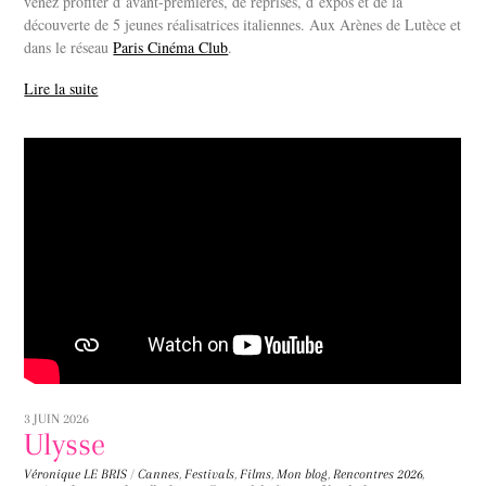
venez profiter d’avant-premières, de reprises, d’expos et de la
découverte de 5 jeunes réalisatrices italiennes. Aux Arènes de Lutèce et
dans le réseau
Paris Cinéma Club
.
Lire la suite
3 JUIN 2026
Ulysse
Véronique LE BRIS
/
Cannes
,
Festivals
,
Films
,
Mon blog
,
Rencontres
2026
,