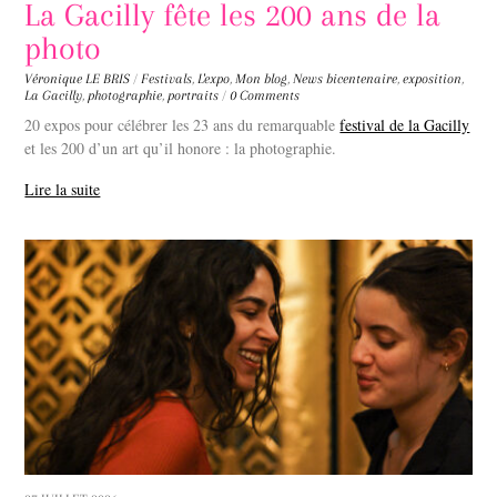
La Gacilly fête les 200 ans de la
photo
Véronique LE BRIS
/
Festivals
,
L'expo
,
Mon blog
,
News
bicentenaire
,
exposition
,
La Gacilly
,
photographie
,
portraits
/
0 Comments
20 expos pour célébrer les 23 ans du remarquable
festival de la Gacilly
et les 200 d’un art qu’il honore : la photographie.
Lire la suite