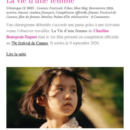
La vie d’une femme
Véronique LE BRIS
/
Cannes
,
Festivals
,
Films
,
Mon blog
,
Rencontres
2026
,
actrice
,
Amour
,
cinéma français
,
Compétition officielle
,
femme
,
Festival de
Cannes
,
film de femme
,
héroïne
,
Palme d'Or
,
réalisatrice
/
0 Comments
Une chirurgienne débordée s’accorde une pause grâce à une écrivaine
La Vie d’une femme
Charline
venue l’observer travailler.
de
Bourgeois-Taquet
était le 1er film présenté en compétition officielle
au
79e festival de Cannes
. Il sortira le 9 septembre 2026.
Lire la suite