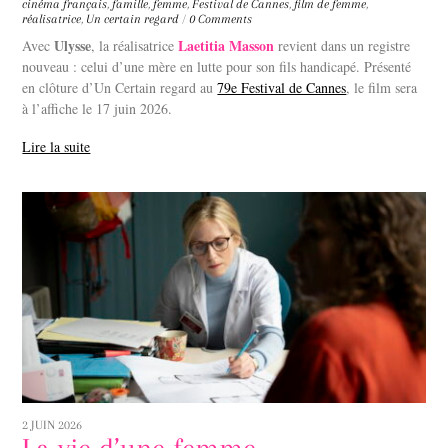
cinéma français
,
famille
,
femme
,
Festival de Cannes
,
film de femme
,
réalisatrice
,
Un certain regard
/
0 Comments
Ulysse
Laetitia Masson
Avec
, la réalisatrice
revient dans un registre
nouveau : celui d’une mère en lutte pour son fils handicapé. Présenté
en clôture d’Un Certain regard au
79e Festival de Cannes
, le film sera
à l’affiche le 17 juin 2026.
Lire la suite
2 JUIN 2026