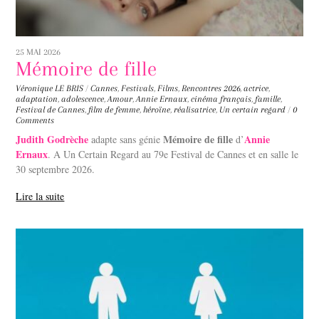
25 MAI 2026
Mémoire de fille
Véronique LE BRIS
/
Cannes
,
Festivals
,
Films
,
Rencontres
2026
,
actrice
,
adaptation
,
adolescence
,
Amour
,
Annie Ernaux
,
cinéma français
,
famille
,
Festival de Cannes
,
film de femme
,
héroïne
,
réalisatrice
,
Un certain regard
/
0
Comments
Judith Godrèche
Mémoire de fille
Annie
adapte sans génie
d’
Ernaux
. A Un Certain Regard au 79e Festival de Cannes et en salle le
30 septembre 2026.
Lire la suite