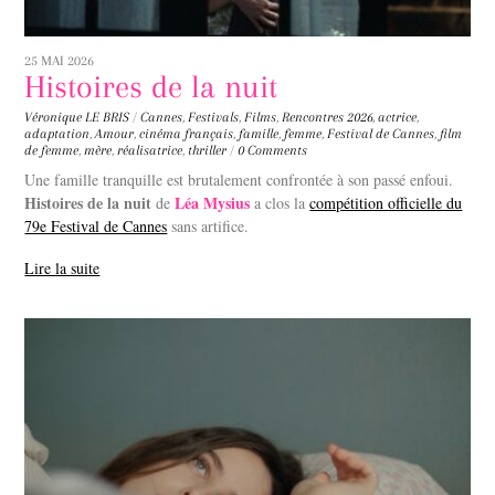
25 MAI 2026
Histoires de la nuit
Véronique LE BRIS
/
Cannes
,
Festivals
,
Films
,
Rencontres
2026
,
actrice
,
adaptation
,
Amour
,
cinéma français
,
famille
,
femme
,
Festival de Cannes
,
film
de femme
,
mère
,
réalisatrice
,
thriller
/
0 Comments
Une famille tranquille est brutalement confrontée à son passé enfoui.
Histoires de la nuit
Léa Mysius
de
a clos la
compétition officielle du
79e Festival de Cannes
sans artifice.
Lire la suite