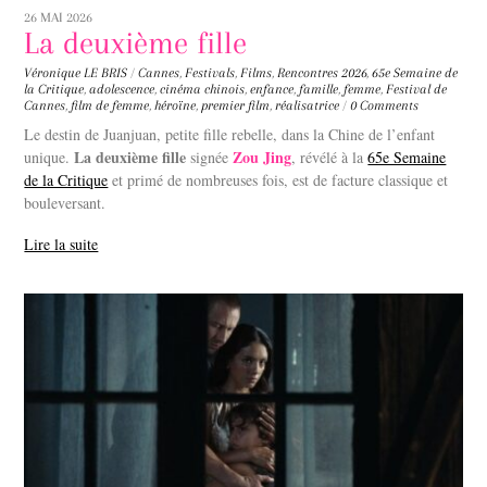
26 MAI 2026
La deuxième fille
Véronique LE BRIS
/
Cannes
,
Festivals
,
Films
,
Rencontres
2026
,
65e Semaine de
la Critique
,
adolescence
,
cinéma chinois
,
enfance
,
famille
,
femme
,
Festival de
Cannes
,
film de femme
,
héroïne
,
premier film
,
réalisatrice
/
0 Comments
Le destin de Juanjuan, petite fille rebelle, dans la Chine de l’enfant
La deuxième fille
Zou Jing
unique.
signée
, révélé à la
65e Semaine
de la Critique
et primé de nombreuses fois, est de facture classique et
bouleversant.
Lire la suite