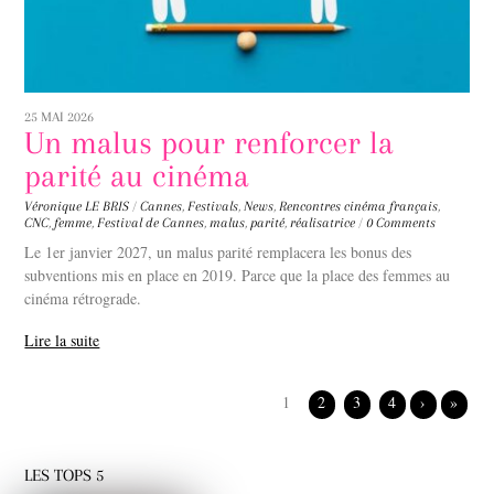
25 MAI 2026
Un malus pour renforcer la
parité au cinéma
Véronique LE BRIS
/
Cannes
,
Festivals
,
News
,
Rencontres
cinéma français
,
CNC
,
femme
,
Festival de Cannes
,
malus
,
parité
,
réalisatrice
/
0 Comments
Le 1er janvier 2027, un malus parité remplacera les bonus des
subventions mis en place en 2019. Parce que la place des femmes au
cinéma rétrograde.
Lire la suite
1
2
3
4
›
»
LES TOPS 5