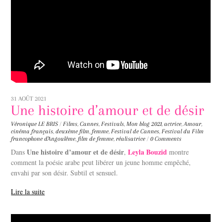
31 AOÛT 2021
Une histoire d’amour et de désir
Véronique LE BRIS
/
Films
,
Cannes
,
Festivals
,
Mon blog
2021
,
actrice
,
Amour
,
cinéma français
,
deuxème film
,
femme
,
Festival de Cannes
,
Festival du Film
francophone d'Angoulême
,
film de femme
,
réalisatrice
/
0 Comments
Une histoire d’amour et de désir
Leyla Bouzid
Dans
,
montre
comment la poésie arabe peut libérer un jeune homme empêché,
envahi par son désir. Subtil et sensuel.
Lire la suite