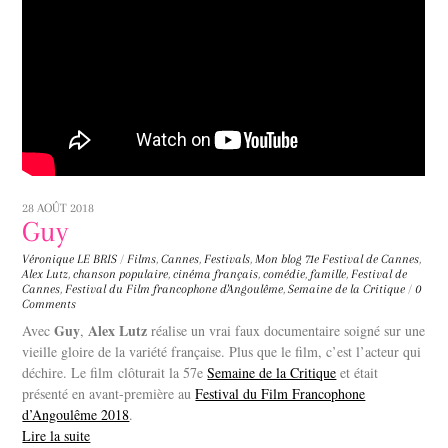
28 AOÛT 2018
Guy
Véronique LE BRIS
/
Films
,
Cannes
,
Festivals
,
Mon blog
71e Festival de Cannes
,
Alex Lutz
,
chanson populaire
,
cinéma français
,
comédie
,
famille
,
Festival de
Cannes
,
Festival du Film francophone d'Angoulême
,
Semaine de la Critique
/
0
Comments
Guy
Alex Lutz
Avec
,
réalise un vrai faux documentaire soigné sur une
vieille gloire de la variété française. Plus que le film, c’est l’acteur qui
déchire. Le film clôturait la 57e
Semaine de la Critique
et était
présenté en avant-première au
Festival du Film Francophone
d’Angoulême 2018
.
Lire la suite