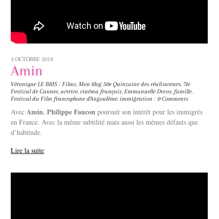
3 OCTOBRE 2018
Amin
Véronique LE BRIS
/
Films
,
Mon blog
50e Quinzaine des réalisateurs
,
71e
Festival de Cannes
,
actrice
,
cinéma français
,
Emmanuelle Devos
,
famille
,
Festival du Film francophone d'Angoulême
,
immigration
/
0 Comments
Amin
Philippe Faucon
Avec
,
poursuit son intérêt pour les immigrés
en France. Avec la même subtilité mais aussi les mêmes défauts que
d’habitude.
Lire la suite