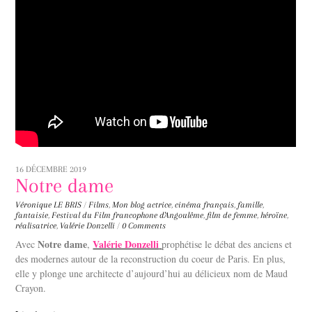
16 DÉCEMBRE 2019
Notre dame
Véronique LE BRIS
/
Films
,
Mon blog
actrice
,
cinéma français
,
famille
,
fantaisie
,
Festival du Film francophone d'Angoulême
,
film de femme
,
héroïne
,
réalisatrice
,
Valérie Donzelli
/
0 Comments
Notre dame
Valérie Donzelli
Avec
,
prophétise le débat des anciens et
des modernes autour de la reconstruction du coeur de Paris. En plus,
elle y plonge une architecte d’aujourd’hui au délicieux nom de Maud
Crayon.