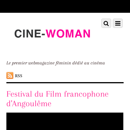
Scroll
down
to
Scroll
Menu
content
down
to
content
Le premier webmagazine féminin dédié au cinéma
RSS
Festival du Film francophone
d’Angoulême