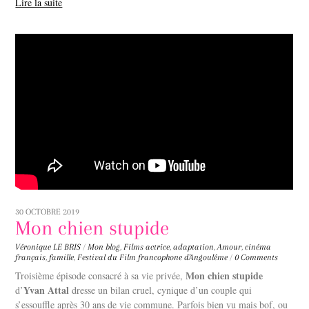
Lire la suite
30 OCTOBRE 2019
Mon chien stupide
Véronique LE BRIS
/
Mon blog
,
Films
actrice
,
adaptation
,
Amour
,
cinéma
français
,
famille
,
Festival du Film francophone d'Angoulême
/
0 Comments
Mon chien stupide
Troisième épisode consacré à sa vie privée,
Yvan Attal
d’
dresse un bilan cruel, cynique d’un couple qui
s’essouffle après 30 ans de vie commune. Parfois bien vu mais bof, ou