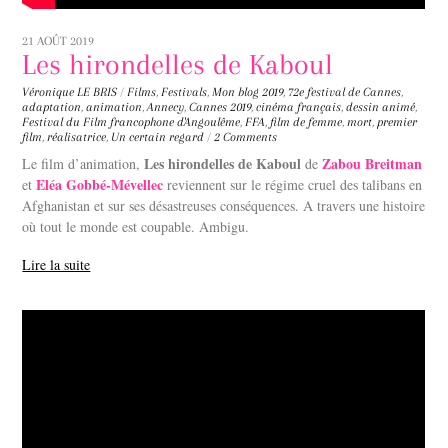
21 AOÛT 2019
Les hirondelles de Kaboul
Véronique LE BRIS
/
Films
,
Festivals
,
Mon blog
2019
,
72e festival de Cannes
,
adaptation
,
animation
,
Annecy
,
Cannes 2019
,
cinéma français
,
dessin animé
,
Festival du Film francophone d'Angoulême
,
FFA
,
film de femme
,
mort
,
premier
film
,
réalisatrice
,
Un certain regard
/
2 Comments
Les hirondelles de Kaboul
Zabou Breitman
Le film d’animation,
de
Eléa Gobbé-Mévellec
et
reviennent sur le régime cruel des talibans en
Afghanistan et sur ses désastreuses conséquences. A travers une histoire
où tout le monde est coupable. Ambigu.
Lire la suite