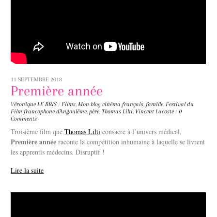
11 SEPTEMBRE 2018
Première année
Véronique LE BRIS
/
Films
,
Mon blog
cinéma français
,
famille
,
Festival du
Film francophone d'Angoulême
,
père
,
Thomas Lilti
,
Vincent Lacoste
/
0
Comments
Troisième film que
Thomas Lilti
consacre à l’univers médical,
Première année
raconte la compétition inhumaine à laquelle se livrent
les apprentis médecins. Disruptif !
Lire la suite