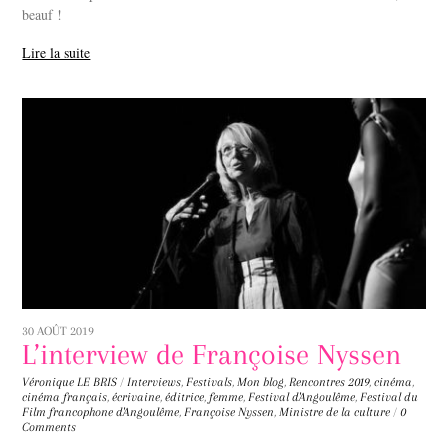
beauf !
Lire la suite
30 AOÛT 2019
L’interview de Françoise Nyssen
Véronique LE BRIS
/
Interviews
,
Festivals
,
Mon blog
,
Rencontres
2019
,
cinéma
,
cinéma français
,
écrivaine
,
éditrice
,
femme
,
Festival d'Angoulême
,
Festival du
Film francophone d'Angoulême
,
Françoise Nyssen
,
Ministre de la culture
/
0
Comments