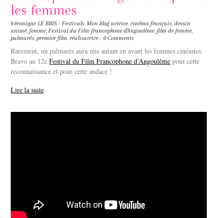
les femmes
Véronique LE BRIS
/
Festivals
,
Mon blog
actrice
,
cinéma français
,
dessin
animé
,
femme
,
Festival du Film francophone d'Angoulême
,
film de femme
,
palmarès
,
premier film
,
réalisatrice
/
0 Comments
Rarement, un palmarès aura mis autant en avant les femmes cinéastes.
Bravo au 12e
Festival du Film Francophone d’Angoulême
pour cette
reconnaissance et pour cette audace !
Lire la suite