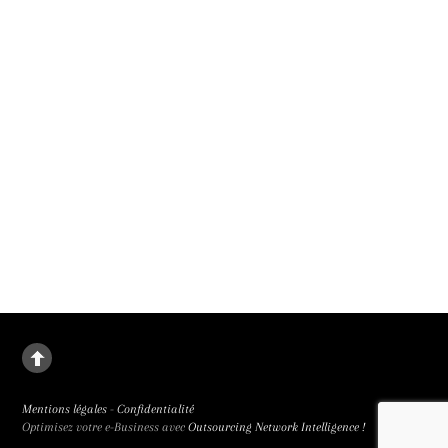
la nuit de Léa Mysius a clos la compétition officielle du 79e Festival de Cannes
sans artifice.
Mémoire de fille
Judith Godrèche adapte sans génie Mémoire de fille d’Annie Ernaux. A Un
Certain Regard au 79e Festival de Cannes et en salle le 30 septembre 2026.
Mentions légales
-
Confidentialité
Optimisez votre e-Business avec
Outsourcing Network Intelligence !