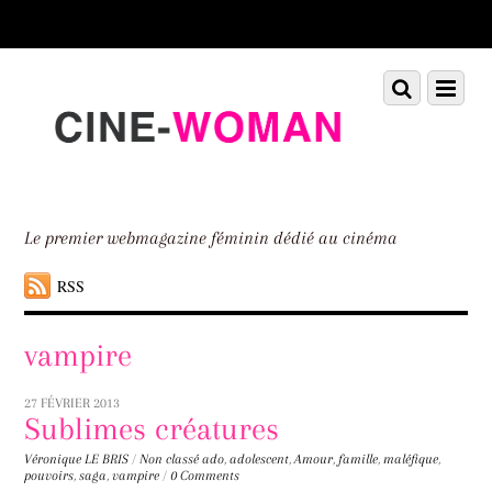
Scroll
down
to
Scroll
Menu
content
down
to
content
Le premier webmagazine féminin dédié au cinéma
RSS
vampire
27 FÉVRIER 2013
Sublimes créatures
Véronique LE BRIS
/
Non classé
ado
,
adolescent
,
Amour
,
famille
,
maléfique
,
pouvoirs
,
saga
,
vampire
/
0 Comments