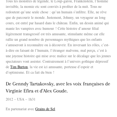
Tous les monstres de légende, le Loup-garou, Frankenstein, l’homme
invisible, la momie etc sont conviés à profiter de la nuit. Tous ne
redoutent qu’une seule chose : qu’un humain s’infiltre. Elle, ne rêve
que de parcourir le monde. Justement, Johnny, un voyageur au long
cours, est entré par hasard dans le château. Enfin, un dessin animé qui
manie les vampires avec humour ! Cette histoire d’amour filial
légèrement transgressif est très amusante, stimulante même car elle
rallie un grand nombre de personnages mythiques que les enfants
s’amuseront à reconnaître ou à découvrir. En inversant les rôles, c’est-
à-dire en faisant de l’humain, l’étranger malvenu, mal perçu, c’est à
une joyeuse histoire qui mise avec malice sur le décalage que les jeunes
spectateurs vont assister. Contrairement à l’univers gothique dépressif
de
Tim Burton
, la vie est ici amusante, porteuse d’espoir et
d’optimisme. Et ca fait du bien !
De Genndy Tartakovsky, avec les voix françaises de
Virginie Efira et d’Alex Goude.
2012 – USA – 1h31
En partenariat avec
Grains de Sel